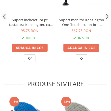
Suport incheietura pt
Suport monitor Kensington
tastatura Kensington, cu
One-Touch, cu un brat,
spuma, negru
negru
95,75 RON
867,75 RON
IN STOC
IN STOC
ADAUGA IN COS
ADAUGA IN COS
PRODUSE SIMILARE
-15%
-13%