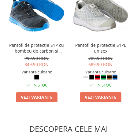
Pantofi de protectie S1P cu
Pantofi de protectie S1PL
bombeu de carbon si
unisex
inchidere BOAÂ® Fit
999,90 RON
789,90 RON
849,90 RON
689,90 RON
Varianta culoare:
Varianta culoare:
IN STOC
IN STOC
VEZI VARIANTE
VEZI VARIANTE
DESCOPERA CELE MAI