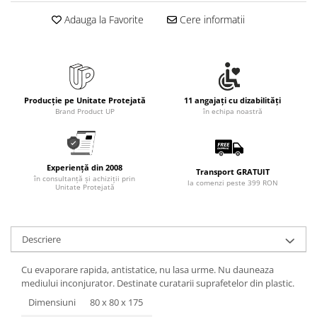
Adauga la Favorite
Cere informatii
Producție pe Unitate Protejată
11 angajați cu dizabilități
Brand Product UP
în echipa noastră
Experiență din 2008
Transport GRATUIT
în consultanță și achiziții prin
la comenzi peste 399 RON
Unitate Protejată
Descriere
Cu evaporare rapida, antistatice, nu lasa urme. Nu dauneaza
mediului inconjurator. Destinate curatarii suprafetelor din plastic.
Dimensiuni
80 x 80 x 175