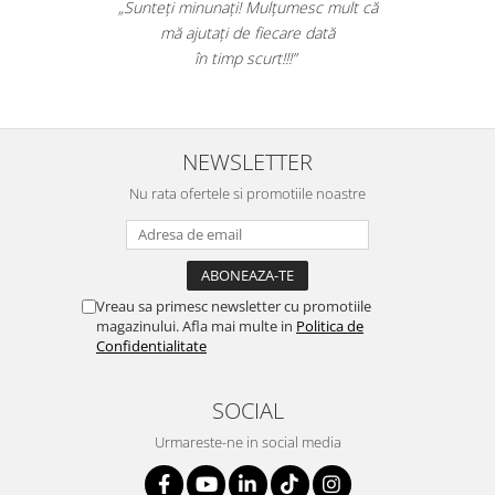
 produsul. A scos efectiv toata
„Sunteți minu
pardoseli. Livrarea a fost rapida.
mă ajut
nd sa cumparati! Nota 10.”
în 
NEWSLETTER
Nu rata ofertele si promotiile noastre
Vreau sa primesc newsletter cu promotiile
magazinului. Afla mai multe in
Politica de
Confidentialitate
SOCIAL
Urmareste-ne in social media