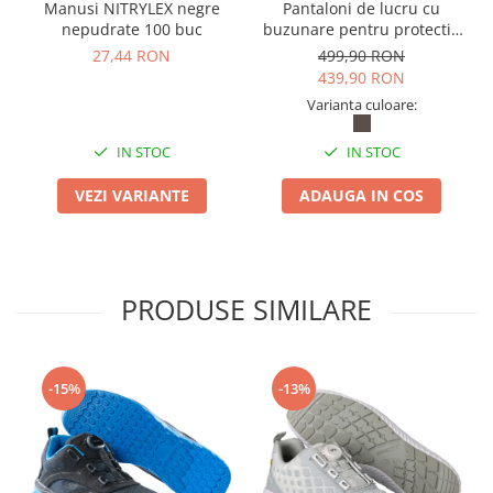
Manusi NITRYLEX negre
Pantaloni de lucru cu
nepudrate 100 buc
buzunare pentru protectie
la genunchi Mascot®
27,44 RON
499,90 RON
ACCELERATE
439,90 RON
Varianta culoare:
IN STOC
IN STOC
VEZI VARIANTE
ADAUGA IN COS
PRODUSE SIMILARE
-15%
-13%