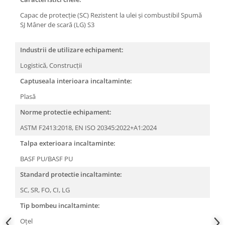
Capac de protecție (SC)
Rezistent la ulei și combustibil
Spumă
SJ
Mâner de scară (LG)
S3
Industrii de utilizare echipament:
Logistică,
Construcții
Captuseala interioara incaltaminte:
Plasă
Norme protectie echipament:
ASTM F2413:2018,
EN ISO 20345:2022+A1:2024
Talpa exterioara incaltaminte:
BASF PU/BASF PU
Standard protectie incaltaminte:
SC,
SR,
FO,
CI,
LG
Tip bombeu incaltaminte:
Oţel