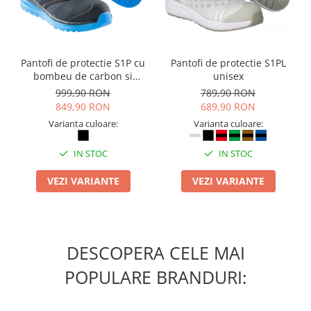
Pantofi de protectie S1P cu
Pantofi de protectie S1PL
bombeu de carbon si
unisex
inchidere BOAÂ® Fit
999,90 RON
789,90 RON
849,90 RON
689,90 RON
Varianta culoare:
Varianta culoare:
IN STOC
IN STOC
VEZI VARIANTE
VEZI VARIANTE
DESCOPERA CELE MAI
POPULARE BRANDURI: