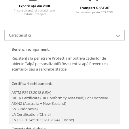
Experiență din 2008
Transport GRATUIT
în consultanță și achiziții prin
la comenzi peste 399 RON
Unitate Protejată
Caracteristici
Beneficii echipament:
Rezistența la penetrare
Protecția împotriva căderilor de
obiecte
Talpă personalizabilă
Rezistent la apă
Prevenirea
scânteilor sau a sarcinilor statice
Certificari echipament:
ASTM F2413:2018 (USA)
UKCA Certificate (UK Conformity Assessed) For Footwear
AS/NZ (Australia + New Zealand)
SNI (Indonesia)
LA Certification (China)
EN ISO 20345:2022+A1:2024 (Europe)
Caracteristici cheie: