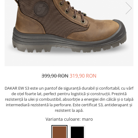
Pixuri cu gel
ergonomice
Echipamente medicale
Stilouri
Suporturi si huse telefoane &
Seturi de scris Premium
Manusi de protectie
tablete
Instrumente de scris eco
Accesorii pentru protectia capului
Periferice PC si accesorii
Creioane mecanice si grafit
Ergnonomice
Casti de protectie
Rollere
Antifoane
Audio
Finelinere
Ochelari de protectie si viziere
Boxe portabile
Textmarkere
Masti de protectie respiratorie
Casti
Markere diverse
Sepci, caciuli si esarfe
Carioci si creioane colorate
399,90 RON
319,90 RON
Pachete promotionale
Rezerve instrumente scris
Accesorii pentru protectia muncii
DAKAR EW S3 este un pantof de siguranță durabil și confortabil, cu vârf
Tavite documente si suporturi
de oțel foarte lat, perfect pentru logistică și construcții. Prezintă
Sosete de lucru
Ascutitori, radiere, agrafe
rezistență la ulei și combustibil, absorbție a energiei din călcâi și o talpă
Branturi
intermediară rezistentă la perforare. Este certificat S3, antiderapant și
Foarfece pentru birou
rezistent la apă.
Diverse accesorii
Varianta culoare
: maro
Articole de unica folosinta
Copii - tricouri si hanorace