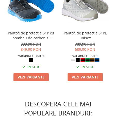
Pantofi de protectie S1P cu
Pantofi de protectie S1PL
bombeu de carbon si
unisex
inchidere BOAÂ® Fit
999,90 RON
789,90 RON
849,90 RON
689,90 RON
Varianta culoare:
Varianta culoare:
IN STOC
IN STOC
VEZI VARIANTE
VEZI VARIANTE
DESCOPERA CELE MAI
POPULARE BRANDURI: