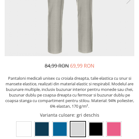
Pixuri cu gel
ergonomice
Echipamente medicale
Stilouri
Suporturi si huse telefoane &
Seturi de scris Premium
Manusi de protectie
tablete
Instrumente de scris eco
Accesorii pentru protectia capului
Periferice PC si accesorii
Creioane mecanice si grafit
Ergnonomice
Casti de protectie
Rollere
Antifoane
Audio
Finelinere
Ochelari de protectie si viziere
Boxe portabile
Textmarkere
Masti de protectie respiratorie
Casti
Markere diverse
84,99 RON
69,99 RON
Sepci, caciuli si esarfe
Carioci si creioane colorate
Pachete promotionale
Pantaloni medicali unisex cu croiala dreapta, talie elastica cu snur si
Rezerve instrumente scris
mansete elastice, realizati din material elastic si respirabil. Modelul are
Accesorii pentru protectia muncii
Tavite documente si suporturi
buzunare multiple, inclusiv buzunar interior pentru monede sau chei,
buzunar dublu pe coapsa dreapta cu fermoar si buzunar dublu pe
Sosete de lucru
Ascutitori, radiere, agrafe
coapsa stanga cu compartiment pentru stilou. Material: 94% poliester,
Branturi
6% elastan, 170 g/m².
Foarfece pentru birou
Diverse accesorii
Varianta culoare
: gri deschis
Articole de unica folosinta
Copii - tricouri si hanorace