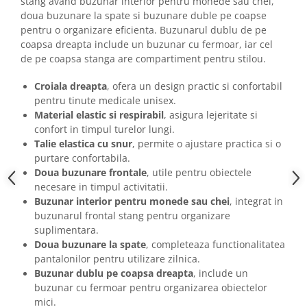
stang avand buzunar interior pentru monede sau chei,
doua buzunare la spate si buzunare duble pe coapse
pentru o organizare eficienta. Buzunarul dublu de pe
coapsa dreapta include un buzunar cu fermoar, iar cel
de pe coapsa stanga are compartiment pentru stilou.
Croiala dreapta
, ofera un design practic si confortabil
pentru tinute medicale unisex.
Material elastic si respirabil
, asigura lejeritate si
confort in timpul turelor lungi.
Talie elastica cu snur
, permite o ajustare practica si o
purtare confortabila.
Doua buzunare frontale
, utile pentru obiectele
necesare in timpul activitatii.
Buzunar interior pentru monede sau chei
, integrat in
buzunarul frontal stang pentru organizare
suplimentara.
Doua buzunare la spate
, completeaza functionalitatea
pantalonilor pentru utilizare zilnica.
Buzunar dublu pe coapsa dreapta
, include un
buzunar cu fermoar pentru organizarea obiectelor
mici.