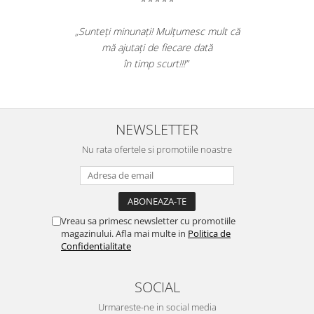
„Sunteți minunați! Mulțumesc mult că
mă ajutați de fiecare dată
în timp scurt!!!”
NEWSLETTER
Nu rata ofertele si promotiile noastre
Vreau sa primesc newsletter cu promotiile
magazinului. Afla mai multe in
Politica de
Confidentialitate
SOCIAL
Urmareste-ne in social media