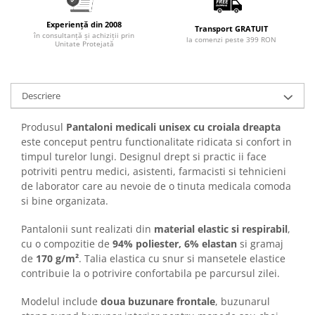
Experiență din 2008
Transport GRATUIT
în consultanță și achiziții prin
la comenzi peste 399 RON
Unitate Protejată
Descriere
Produsul
Pantaloni medicali unisex cu croiala dreapta
este conceput pentru functionalitate ridicata si confort in
timpul turelor lungi. Designul drept si practic ii face
potriviti pentru medici, asistenti, farmacisti si tehnicieni
de laborator care au nevoie de o tinuta medicala comoda
si bine organizata.
Pantalonii sunt realizati din
material elastic si respirabil
,
cu o compozitie de
94% poliester, 6% elastan
si gramaj
de
170 g/m²
. Talia elastica cu snur si mansetele elastice
contribuie la o potrivire confortabila pe parcursul zilei.
Modelul include
doua buzunare frontale
, buzunarul