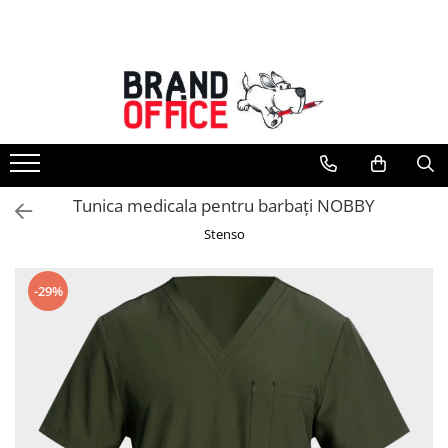
Toate Produsele
Unitate Protejata - PRODUCTIE
Hartie copiator si produse
tipografice
Produse consumabile din hartie
Tunica medicala pentru barbați NOBBY
Detergenti si dezinfectanti
Stenso
Formulare tipizate
Saci menajeri (Unitate Protejata)
-29%
Agende, calendare si organizatoare
Agende personalizabile
Organizatoare business
Birotica si papetarie
Hartie si articole din hartie