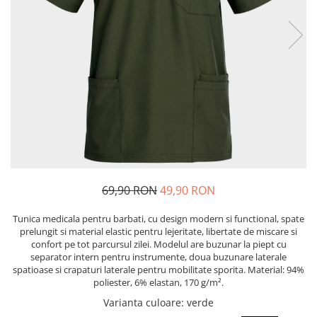
Bibliorafturi, caiete mecanice,
separatoare
Capsatoare, capse si perforatoare
Caiete si blocnotesuri
Dosare, folii protectie si mape
Accesorii diverse pentru birou
Etichetare si ambalare
Arhivare si depozitare
Instrumente de scris
69,90 RON
49,90 RON
Pixuri de plastic
Pixuri metalice
Tunica medicala pentru barbati, cu design modern si functional, spate
Pixuri cu gel
prelungit si material elastic pentru lejeritate, libertate de miscare si
confort pe tot parcursul zilei. Modelul are buzunar la piept cu
Stilouri
separator intern pentru instrumente, doua buzunare laterale
Seturi de scris Premium
spatioase si crapaturi laterale pentru mobilitate sporita. Material: 94%
poliester, 6% elastan, 170 g/m².
Instrumente de scris eco
Varianta culoare
: verde
Creioane mecanice si grafit