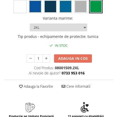
Rollere
Finelinere
Textmarkere
Varianta marime
:
Markere diverse
Carioci si creioane colorate
Rezerve instrumente scris
Tip produs - echipamente de protectie
:
tunica
Tavite documente si suporturi
IN STOC
Ascutitori, radiere, agrafe
ADAUGA IN COS
Foarfece pentru birou
Curatenie si igiena
Cod Produs:
08001509.2XL
Ai nevoie de ajutor?
0733 953 016
Produse Antibacteriene
Articole pentru baie
Adauga la Favorite
Cere informatii
Articole pentru bucatarie
Maturi, mopuri si galeti
Hartie igienica, prosoape hartie si
dispensere
Producție pe Unitate Protejată
11 angajați cu dizabilități