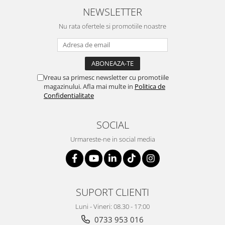
NEWSLETTER
Genti, huse si rucsacuri de laptop
Nu rata ofertele si promotiile noastre
Genti de plaja si cumparaturi
Portofele si portcarduri RFID
Sport si accesorii outdoor
Sticle, cani si termosuri to go
Vreau sa primesc newsletter cu promotiile
magazinului. Afla mai multe in
Politica de
Sport, jocuri si accesorii
Confidentialitate
Gratare si picnic
Plaja si relaxare
SOCIAL
Genti frigorifice
Urmareste-ne in social media
Ochelari de soare
Lanyards si brelocuri
Umbrele
SUPORT CLIENTI
Scule, unelte si iluminat
Luni - Vineri: 08.30 - 17:00
Unelte multifunctionale si bricege
0733 953 016
(multitools)