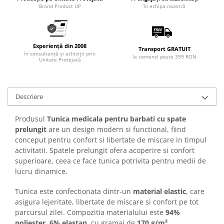
Articole pentru rufe, casa,
Brand Product UP
în echipa noastră
geamuri, mobila
Articole pentru birou, suprafete,
pardoseli
Experiență din 2008
Transport GRATUIT
în consultanță și achiziții prin
Intretinere si odorizante masina
la comenzi peste 399 RON
Unitate Protejată
Saci de gunoi
Accesorii pentru curatenie
Descriere
Tipografie si stampile
Formulare tipizate
Produsul
Tunica medicala pentru barbati cu spate
prelungit
are un design modern si functional, fiind
Caiete si blocnotesuri
conceput pentru confort si libertate de miscare in timpul
personalizate
activitatii. Spatele prelungit ofera acoperire si confort
Stampile, tusiere si tus
superioare, ceea ce face tunica potrivita pentru medii de
lucru dinamice.
Protectia muncii si Imbracaminte
Imbracaminte
Tunica este confectionata dintr-un
material elastic
, care
Tricouri
asigura lejeritate, libertate de miscare si confort pe tot
parcursul zilei. Compozitia materialului este
94%
Bluze & Pulovere
poliester, 6% elastan
, cu gramaj de
170 g/m²
.