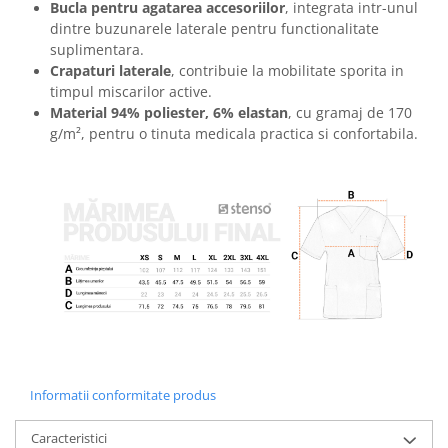
Bucla pentru agatarea accesoriilor
, integrata intr-unul
Masti de protectie respiratorie
dintre buzunarele laterale pentru functionalitate
Sepci, caciuli si esarfe
suplimentara.
Pachete promotionale
Crapaturi laterale
, contribuie la mobilitate sporita in
timpul miscarilor active.
Accesorii pentru protectia muncii
Material 94% poliester, 6% elastan
, cu gramaj de 170
Sosete de lucru
g/m², pentru o tinuta medicala practica si confortabila.
Branturi
Diverse accesorii
Articole de unica folosinta
Copii - tricouri si hanorace
Comunicare si prezentare
Flipchart-uri
Ecrane Interactive
Sisteme de afisare
Ecrane de proiectie
Informatii conformitate produs
Accesorii prezentare
Caracteristici