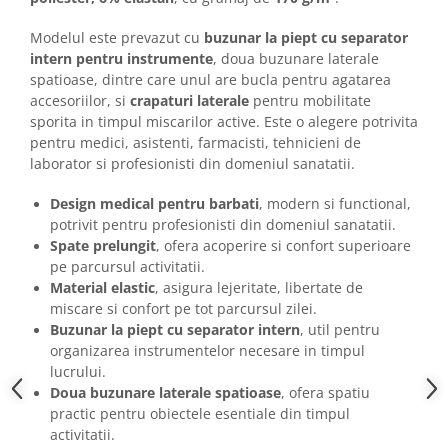
Camasi
Pantaloni
Modelul este prevazut cu
buzunar la piept cu separator
Pantaloni cu pieptar
intern pentru instrumente
, doua buzunare laterale
spatioase, dintre care unul are bucla pentru agatarea
Hanorace
accesoriilor, si
crapaturi laterale
pentru mobilitate
Jachete
sporita in timpul miscarilor active. Este o alegere potrivita
Impermeabile
pentru medici, asistenti, farmacisti, tehnicieni de
Veste
laborator si profesionisti din domeniul sanatatii.
Reflectorizante
Design medical pentru barbati
, modern si functional,
Incaltaminte
potrivit pentru profesionisti din domeniul sanatatii.
Incaltaminte de lucru si protectie
Spate prelungit
, ofera acoperire si confort superioare
pe parcursul activitatii.
Incaltaminte de oras si munte
Material elastic
, asigura lejeritate, libertate de
Echipamente medicale
miscare si confort pe tot parcursul zilei.
Manusi de protectie
Buzunar la piept cu separator intern
, util pentru
organizarea instrumentelor necesare in timpul
Accesorii pentru protectia capului
lucrului.
Casti de protectie
Doua buzunare laterale spatioase
, ofera spatiu
practic pentru obiectele esentiale din timpul
Antifoane
activitatii.
Ochelari de protectie si viziere