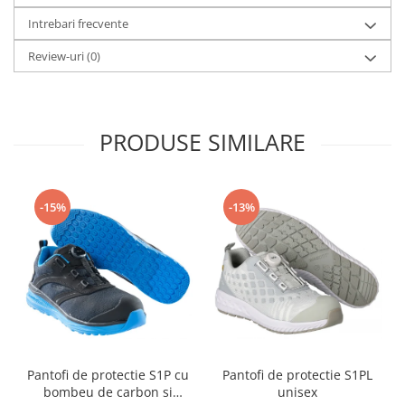
Table magnetice (whiteboard-uri)
Intrebari frecvente
Electronice si accesorii tech
Gadgeturi mobile
Review-uri
(0)
Securitate digitala
Adaptoare de calatorie
PRODUSE SIMILARE
Baterii si acumulatori
Cabluri si conectivitate
Incarcatoare wireless
-15%
-13%
Incarcatoare cu fir si auto
Ceasuri smart - Smartwatch
Baterii externe - Powerbanks
Accesorii localizare (FindMy)
Cartuse, tonere, consumabile PC
Standuri PC si suporturi
Pantofi de protectie S1P cu
Pantofi de protectie S1PL
ergonomice
bombeu de carbon si
unisex