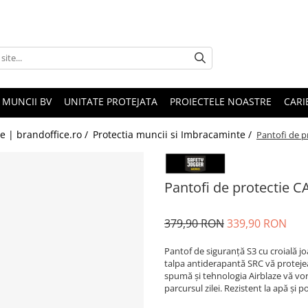
 MUNCII BV
UNITATE PROTEJATA
PROIECTELE NOASTRE
CARI
le | brandoffice.ro /
Protectia muncii si Imbracaminte /
Pantofi de p
Pantofi de protectie 
379,90 RON
339,90 RON
Pantof de siguranță S3 cu croială joa
talpa antiderapantă SRC vă protejea
spumă și tehnologia Airblaze vă vo
parcursul zilei. Rezistent la apă și 