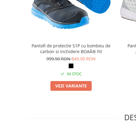
Table magnetice (whiteboard-uri)
Electronice si accesorii tech
Gadgeturi mobile
Securitate digitala
Adaptoare de calatorie
Pantofi de protectie S1P cu bombeu de
Pant
Baterii si acumulatori
carbon si inchidere BOAÂ® Fit
Cabluri si conectivitate
999,90 RON
849,90 RON
Incarcatoare wireless
IN STOC
Incarcatoare cu fir si auto
Ceasuri smart - Smartwatch
VEZI VARIANTE
Baterii externe - Powerbanks
Accesorii localizare (FindMy)
Cartuse, tonere, consumabile PC
DE
Standuri PC si suporturi
ergonomice