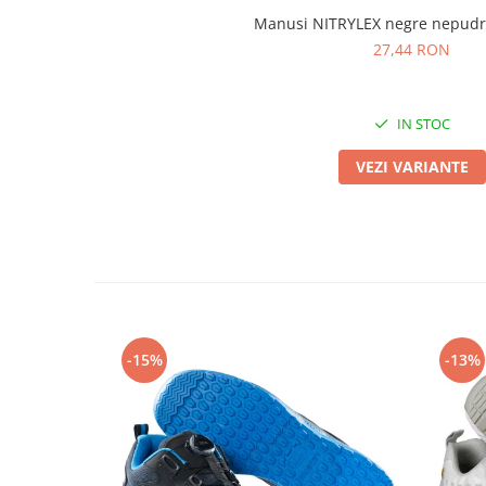
Masti de protectie respiratorie
Manusi NITRYLEX negre nepudr
Sepci, caciuli si esarfe
27,44 RON
Pachete promotionale
Accesorii pentru protectia muncii
IN STOC
Sosete de lucru
VEZI VARIANTE
Branturi
Diverse accesorii
Articole de unica folosinta
Copii - tricouri si hanorace
Comunicare si prezentare
Flipchart-uri
Ecrane Interactive
-15%
-13%
Sisteme de afisare
Ecrane de proiectie
Accesorii prezentare