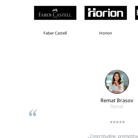
Suporturi si huse telefoane &
tablete
Periferice PC si accesorii
Ergnonomice
Brand Product UP
Colorissimo
EKOMAX
Audio
Boxe portabile
Casti
Tehnica si mobilier pentru birou
Laminatoare
Folii laminare
Accesorii mobilier
Ghilotine și Trimmere
Liamed Br
Calculatoare de birou
Liamed
Distrugatoare documente
⭐⭐⭐⭐
Cosuri de gunoi pentru birou
Scaune, birouri si produse
„Promotionalele su