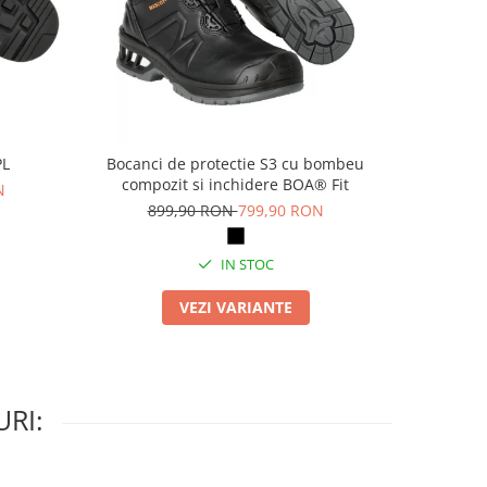
PL
Bocanci de protectie S3 cu bombeu
Pa
compozit si inchidere BOA® Fit
N
69
899,90 RON
799,90 RON
IN STOC
VEZI VARIANTE
RI: