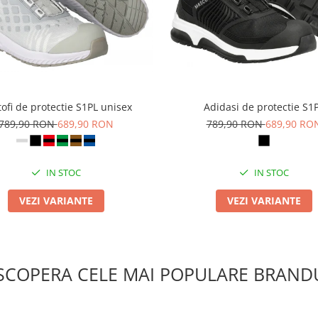
ofi de protectie S1PL unisex
Adidasi de protectie S1
789,90 RON
689,90 RON
789,90 RON
689,90 RO
IN STOC
IN STOC
VEZI VARIANTE
VEZI VARIANTE
SCOPERA CELE MAI POPULARE BRANDU