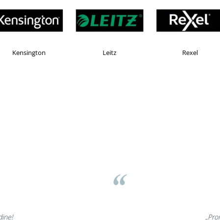
Esselte
Faber Castell
H
asov
⭐
nt minunate,
„Ne