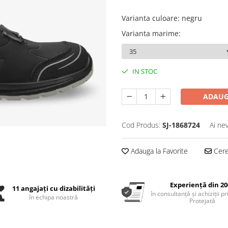
Varianta culoare
:
negru
Varianta marime
:
IN STOC
ADAUG
Cod Produs:
SJ-1868724
Ai ne
Adauga la Favorite
Cere 
Experiență din 20
11 angajați cu dizabilități
în consultanță și achiziții p
în echipa noastră
Protejată