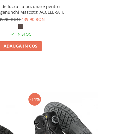
i de lucru cu buzunare pentru
la genunchi Mascot® ACCELERATE
99,90 RON
439,90 RON
IN STOC
ADAUGA IN COS
-11%
-14%