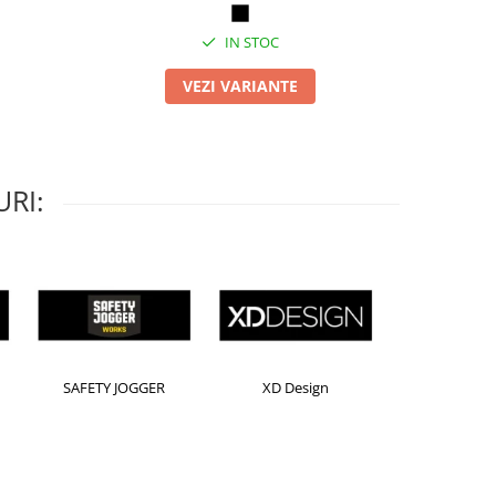
IN STOC
VEZI VARIANTE
RI:
Horion
Kensington
Leitz