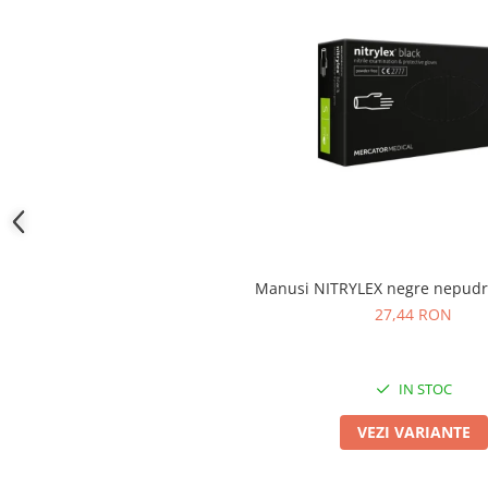
Camasi
Pantaloni
Pantaloni cu pieptar
Hanorace
Jachete
Impermeabile
Veste
Reflectorizante
Incaltaminte
Incaltaminte de lucru si protectie
Manusi NITRYLEX negre nepudr
Incaltaminte de oras si munte
27,44 RON
Echipamente medicale
Manusi de protectie
IN STOC
Accesorii pentru protectia capului
Casti de protectie
VEZI VARIANTE
Antifoane
Ochelari de protectie si viziere