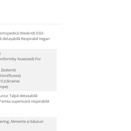
ortopedică (Neskrid)
ESD-
ă detașabilă
Respirabil
Vegan
)
onformity Assessed) For
 Zealand)
tion(Russia)
5 (Ukraine)
rope)
uciuc
Talpă detașabilă
Partea superioară respirabilă
ering,
Alimente și băuturi