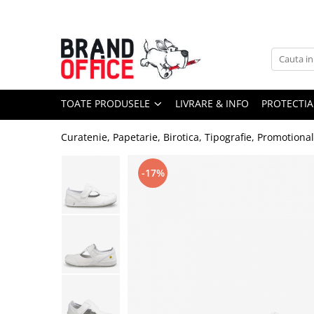
Toate Produsele
Unitate Protejata - PRODUCTIE
Hartie copiator si produse
TOATE PRODUSELE
LIVRARE & INFO
PROTECTIA
tipografice
Produse consumabile din hartie
Curatenie, Papetarie, Birotica, Tipografie, Promotiona
Detergenti si dezinfectanti
Formulare tipizate
-17%
Saci menajeri (Unitate Protejata)
Agende, calendare si organizatoare
Agende personalizabile
Organizatoare business
Birotica si papetarie
Hartie si articole din hartie