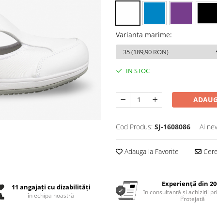
Varianta marime
:
IN STOC
ADAUG
Cod Produs:
SJ-1608086
Ai ne
Adauga la Favorite
Cere 
Experiență din 20
11 angajați cu dizabilități
în consultanță și achiziții p
în echipa noastră
Protejată