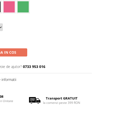
A IN COS
voie de ajutor?
0733 953 016
informatii
08
Transport GRATUIT
rin Unitate
la comenzi peste 399 RON