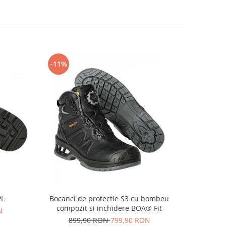
-11%
-14%
PL
Bocanci de protectie S3 cu bombeu
Pa
compozit si inchidere BOA® Fit
N
69
899,90 RON
799,90 RON