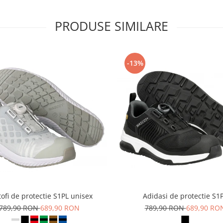
PRODUSE SIMILARE
-13%
ofi de protectie S1PL unisex
Adidasi de protectie S1
789,90 RON
689,90 RON
789,90 RON
689,90 RO