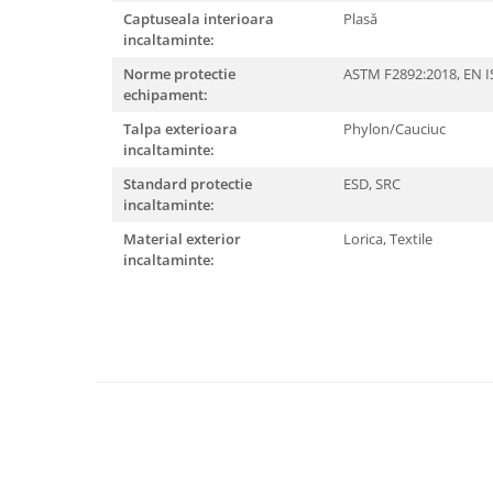
Articole pentru rufe, casa,
Captuseala interioara
Plasă
geamuri, mobila
incaltaminte:
Articole pentru birou, suprafete,
Norme protectie
ASTM F2892:2018,
EN I
pardoseli
echipament:
Intretinere si odorizante masina
Talpa exterioara
Phylon/Cauciuc
incaltaminte:
Saci de gunoi
Standard protectie
ESD,
SRC
Accesorii pentru curatenie
incaltaminte:
Tipografie si stampile
Material exterior
Lorica,
Textile
Formulare tipizate
incaltaminte:
Caiete si blocnotesuri
personalizate
Stampile, tusiere si tus
Protectia muncii si Imbracaminte
Imbracaminte
Tricouri
Bluze & Pulovere