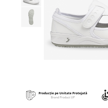
Bibliorafturi, caiete mecanice,
separatoare
Capsatoare, capse si perforatoare
Caiete si blocnotesuri
Dosare, folii protectie si mape
Accesorii diverse pentru birou
Etichetare si ambalare
Arhivare si depozitare
Instrumente de scris
Pixuri de plastic
Pixuri metalice
Pixuri cu gel
Stilouri
Seturi de scris Premium
Producție pe Unitate Protejată
Instrumente de scris eco
Brand Product UP
Creioane mecanice si grafit