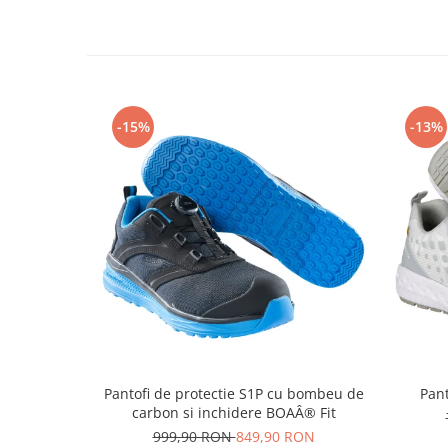
Masti de protectie respiratorie
Sepci, caciuli si esarfe
Pachete promotionale
Accesorii pentru protectia muncii
-15%
-13%
Sosete de lucru
Branturi
Diverse accesorii
Articole de unica folosinta
Copii - tricouri si hanorace
Comunicare si prezentare
Flipchart-uri
Ecrane Interactive
Sisteme de afisare
Ecrane de proiectie
Pantofi de protectie S1P cu bombeu de
Pant
carbon si inchidere BOAÂ® Fit
Accesorii prezentare
999,90 RON
849,90 RON