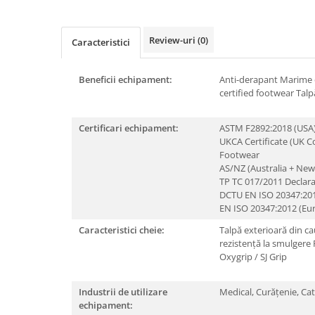
Rollere
Finelinere
Review-uri
(0)
Textmarkere
Caracteristici
Markere diverse
Carioci si creioane colorate
Beneficii echipament:
Anti-derapant
Marime 
certified footwear
Talp
Rezerve instrumente scris
Tavite documente si suporturi
Certificari echipament:
ASTM F2892:2018 (USA
Ascutitori, radiere, agrafe
UKCA Certificate (UK C
Footwear
Foarfece pentru birou
AS/NZ (Australia + New
Curatenie si igiena
TP TC 017/2011 Declara
DCTU EN ISO 20347:201
Produse Antibacteriene
EN ISO 20347:2012 (Eu
Articole pentru baie
Caracteristici cheie:
Talpă exterioară din ca
Articole pentru bucatarie
rezistență la smulgere
Oxygrip / SJ Grip
Maturi, mopuri si galeti
Hartie igienica, prosoape hartie si
Industrii de utilizare
Medical,
Curățenie,
Cat
dispensere
echipament: