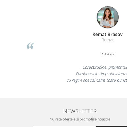
Suporturi si huse telefoane &
tablete
Periferice PC si accesorii
Ergnonomice
Audio
Liamed Braso
Liamed
Boxe portabile
Casti
⭐⭐⭐⭐⭐
Tehnica si mobilier pentru birou
Laminatoare
„Promotionalele sunt m
Folii laminare
colegii mei au fost foarte 
Accesorii mobilier
la fel si clientii nost
Ghilotine și Trimmere
Calculatoare de birou
Distrugatoare documente
NEWSLETTER
Cosuri de gunoi pentru birou
Nu rata ofertele si promotiile noastre
Scaune, birouri si produse