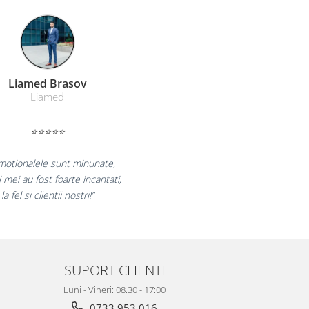
Farmacom Brasov
Farmacom
⭐⭐⭐⭐⭐
uram pentru reluarea colaborarii si
am multumiti pentru produsele plasate
i finalizate cu succes la timp."
SUPORT CLIENTI
Luni - Vineri: 08.30 - 17:00
0733 953 016