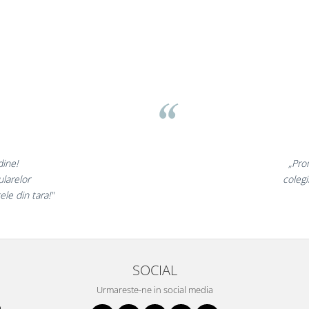
v
inunate,
„Ne buc
incantati,
ne declar
ri!”
s
SOCIAL
Urmareste-ne in social media