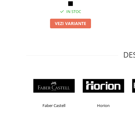
Table magnetice (whiteboard-uri)
Electronice si accesorii tech
IN STOC
Gadgeturi mobile
VEZI VARIANTE
Securitate digitala
Adaptoare de calatorie
Baterii si acumulatori
DE
Cabluri si conectivitate
Incarcatoare wireless
Incarcatoare cu fir si auto
Ceasuri smart - Smartwatch
Baterii externe - Powerbanks
Accesorii localizare (FindMy)
Brand Product UP
Colorissimo
E
Cartuse, tonere, consumabile PC
Standuri PC si suporturi
ergonomice