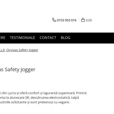
0733 953 016
0,00
ERE
TESTIMONIALE
CONTACT
BLOG
LE, Oxypas Safety Jogger
s Safety Jogger
din Lycra și oferă confort și siguranță superioară. Printre
ența la alunecare SR, descărcarea electrostatică, talpă
striile solicitante și sunt prietenoși cu veganii.