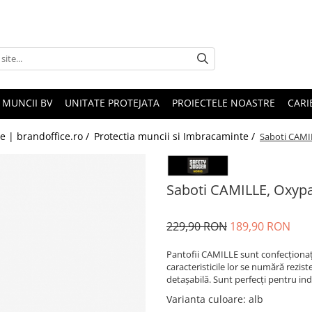
 MUNCII BV
UNITATE PROTEJATA
PROIECTELE NOASTRE
CARI
le | brandoffice.ro /
Protectia muncii si Imbracaminte /
Saboti CAMIL
Saboti CAMILLE, Oxypa
229,90 RON
189,90 RON
Pantofii CAMILLE sunt confecționați 
caracteristicile lor se numără rezist
detașabilă. Sunt perfecți pentru indu
Varianta culoare
: alb