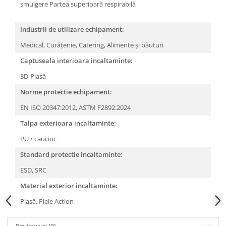
smulgere
Partea superioară respirabilă
Industrii de utilizare echipament:
Medical,
Curățenie,
Catering,
Alimente și băuturi
Captuseala interioara incaltaminte:
3D-Plasă
Norme protectie echipament:
EN ISO 20347:2012,
ASTM F2892:2024
Talpa exterioara incaltaminte:
PU / cauciuc
Standard protectie incaltaminte:
ESD,
SRC
Material exterior incaltaminte:
Plasă,
Piele Action
Review-uri
(0)