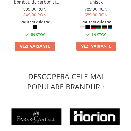
bombeu de carbon si
unisex
inchidere BOAÂ® Fit
999,90 RON
789,90 RON
849,90 RON
689,90 RON
Varianta culoare:
Varianta culoare:
IN STOC
IN STOC
VEZI VARIANTE
VEZI VARIANTE
DESCOPERA CELE MAI
POPULARE BRANDURI: