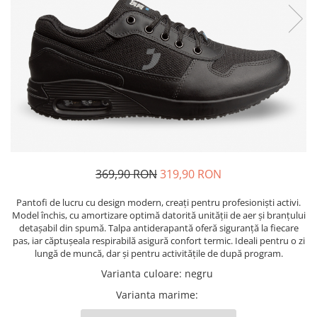
Pixuri cu gel
ergonomice
Echipamente medicale
Stilouri
Suporturi si huse telefoane &
Seturi de scris Premium
Manusi de protectie
tablete
Instrumente de scris eco
Accesorii pentru protectia capului
Periferice PC si accesorii
Creioane mecanice si grafit
Ergnonomice
Casti de protectie
Rollere
Antifoane
Audio
Finelinere
Ochelari de protectie si viziere
Boxe portabile
Textmarkere
Masti de protectie respiratorie
Casti
Markere diverse
Sepci, caciuli si esarfe
Carioci si creioane colorate
369,90 RON
319,90 RON
Pachete promotionale
Rezerve instrumente scris
Accesorii pentru protectia muncii
Pantofi de lucru cu design modern, creați pentru profesioniști activi.
Tavite documente si suporturi
Model închis, cu amortizare optimă datorită unității de aer și branțului
Sosete de lucru
Ascutitori, radiere, agrafe
detașabil din spumă. Talpa antiderapantă oferă siguranță la fiecare
Branturi
pas, iar căptușeala respirabilă asigură confort termic. Ideali pentru o zi
Foarfece pentru birou
lungă de muncă, dar și pentru activitățile de după program.
Diverse accesorii
Varianta culoare
:
negru
Articole de unica folosinta
Varianta marime
:
Copii - tricouri si hanorace