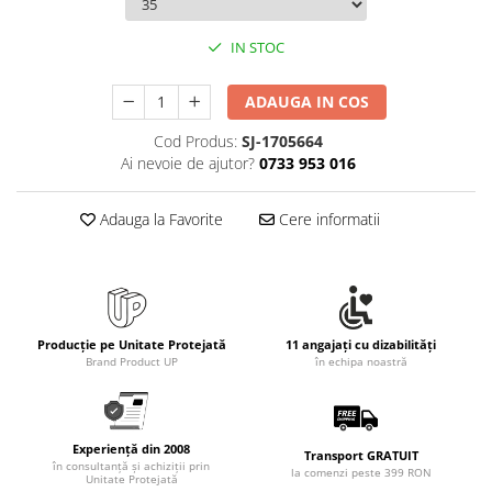
IN STOC
ADAUGA IN COS
Cod Produs:
SJ-1705664
Ai nevoie de ajutor?
0733 953 016
Adauga la Favorite
Cere informatii
Producție pe Unitate Protejată
11 angajați cu dizabilități
Brand Product UP
în echipa noastră
Experiență din 2008
Transport GRATUIT
în consultanță și achiziții prin
la comenzi peste 399 RON
Unitate Protejată