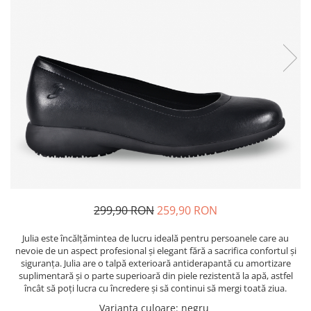
Bibliorafturi, caiete mecanice,
separatoare
Capsatoare, capse si perforatoare
Caiete si blocnotesuri
Dosare, folii protectie si mape
Accesorii diverse pentru birou
Etichetare si ambalare
Arhivare si depozitare
Instrumente de scris
Pixuri de plastic
Pixuri metalice
299,90 RON
259,90 RON
Pixuri cu gel
Julia este încălțămintea de lucru ideală pentru persoanele care au
Stilouri
nevoie de un aspect profesional și elegant fără a sacrifica confortul și
Seturi de scris Premium
siguranța. Julia are o talpă exterioară antiderapantă cu amortizare
suplimentară și o parte superioară din piele rezistentă la apă, astfel
Instrumente de scris eco
încât să poți lucra cu încredere și să continui să mergi toată ziua.
Creioane mecanice si grafit
Varianta culoare
:
negru