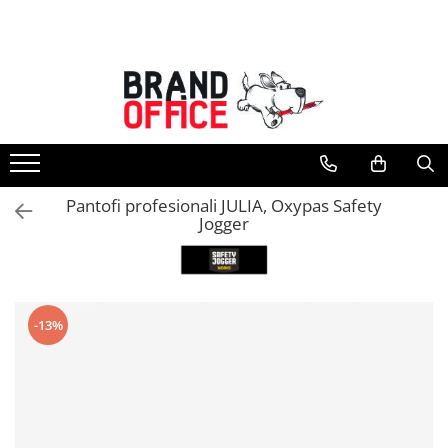
Toate Produsele
Unitate Protejata - PRODUCTIE
Hartie copiator si produse
tipografice
Produse consumabile din hartie
Pantofi profesionali JULIA, Oxypas Safety
Detergenti si dezinfectanti
Jogger
Formulare tipizate
Saci menajeri (Unitate Protejata)
Agende, calendare si organizatoare
-13%
Agende personalizabile
Organizatoare business
Birotica si papetarie
Hartie si articole din hartie