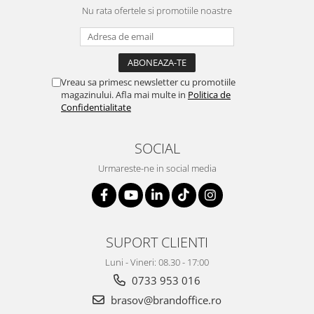
Nu rata ofertele si promotiile noastre
Genti, huse si rucsacuri de laptop
Genti de plaja si cumparaturi
Portofele si portcarduri RFID
Vreau sa primesc newsletter cu promotiile
Sport si accesorii outdoor
magazinului. Afla mai multe in
Politica de
Sticle, cani si termosuri to go
Confidentialitate
Sport, jocuri si accesorii
SOCIAL
Gratare si picnic
Plaja si relaxare
Urmareste-ne in social media
Genti frigorifice
Ochelari de soare
Lanyards si brelocuri
SUPORT CLIENTI
Umbrele
Luni - Vineri: 08.30 - 17:00
Scule, unelte si iluminat
0733 953 016
Unelte multifunctionale si bricege
brasov@brandoffice.ro
(multitools)