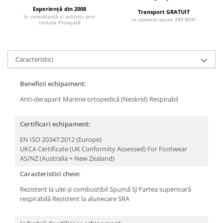
Articole pentru rufe, casa,
Experiență din 2008
Transport GRATUIT
geamuri, mobila
în consultanță și achiziții prin
la comenzi peste 399 RON
Unitate Protejată
Articole pentru birou, suprafete,
pardoseli
Intretinere si odorizante masina
Caracteristici
Saci de gunoi
Beneficii echipament:
Accesorii pentru curatenie
Anti-derapant
Marime ortopedică (Neskrid)
Respirabil
Tipografie si stampile
Formulare tipizate
Certificari echipament:
Caiete si blocnotesuri
EN ISO 20347:2012 (Europe)
personalizate
UKCA Certificate (UK Conformity Assessed) For Footwear
Stampile, tusiere si tus
AS/NZ (Australia + New Zealand)
Protectia muncii si Imbracaminte
Caracteristici cheie:
Imbracaminte
Rezistent la ulei și combustibil
Spumă SJ
Partea superioară
respirabilă
Rezistent la alunecare SRA
Tricouri
Bluze & Pulovere