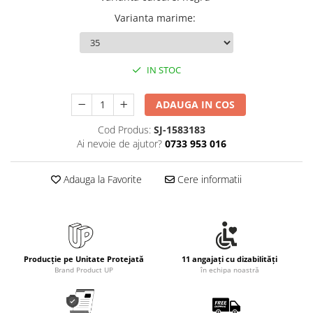
Rollere
Varianta marime
:
Finelinere
Textmarkere
Markere diverse
IN STOC
Carioci si creioane colorate
Rezerve instrumente scris
ADAUGA IN COS
Tavite documente si suporturi
Cod Produs:
SJ-1583183
Ascutitori, radiere, agrafe
Ai nevoie de ajutor?
0733 953 016
Foarfece pentru birou
Adauga la Favorite
Cere informatii
Curatenie si igiena
Produse Antibacteriene
Articole pentru baie
Articole pentru bucatarie
Producție pe Unitate Protejată
11 angajați cu dizabilități
Maturi, mopuri si galeti
Brand Product UP
în echipa noastră
Hartie igienica, prosoape hartie si
dispensere