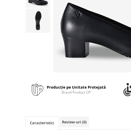
Bibliorafturi, caiete mecanice,
separatoare
Capsatoare, capse si perforatoare
Caiete si blocnotesuri
Dosare, folii protectie si mape
Accesorii diverse pentru birou
Etichetare si ambalare
Arhivare si depozitare
Instrumente de scris
Pixuri de plastic
Producție pe Unitate Protejată
Pixuri metalice
Brand Product UP
Pixuri cu gel
Stilouri
Seturi de scris Premium
Instrumente de scris eco
Review-uri
(0)
Caracteristici
Creioane mecanice si grafit