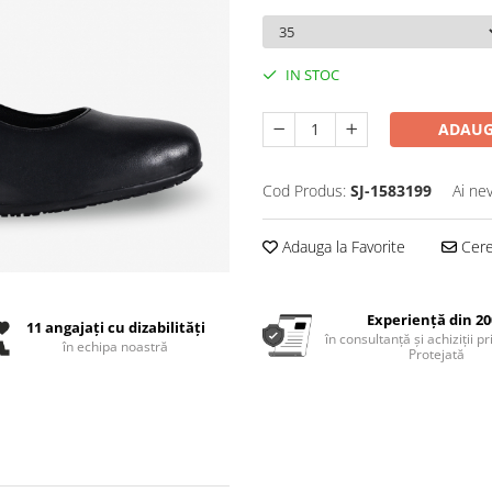
IN STOC
ADAUG
Cod Produs:
SJ-1583199
Ai ne
Adauga la Favorite
Cere 
Experiență din 20
11 angajați cu dizabilități
în consultanță și achiziții p
în echipa noastră
Protejată