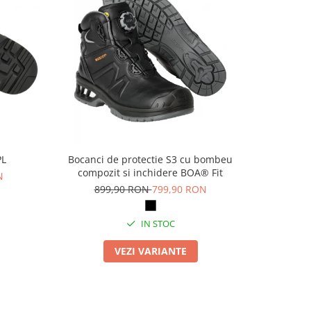
PL
Bocanci de protectie S3 cu bombeu
Pa
compozit si inchidere BOA® Fit
N
69
899,90 RON
799,90 RON
IN STOC
VEZI VARIANTE