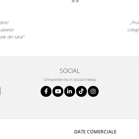
⭐⭐⭐
 sunt minunate,
 foarte incantati,
ne
ntii nostri!”
SOCIAL
Urmareste-ne in social media
DATE COMERCIALE