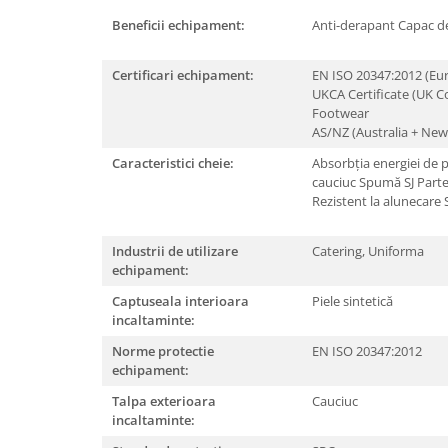
Rollere
Beneficii echipament:
Anti-derapant
Capac de
Finelinere
Textmarkere
Certificari echipament:
EN ISO 20347:2012 (Eu
Markere diverse
UKCA Certificate (UK C
Carioci si creioane colorate
Footwear
AS/NZ (Australia + Ne
Rezerve instrumente scris
Caracteristici cheie:
Absorbția energiei de p
Tavite documente si suporturi
cauciuc
Spumă SJ
Parte
Ascutitori, radiere, agrafe
Rezistent la alunecare
Foarfece pentru birou
Industrii de utilizare
Catering,
Uniforma
Curatenie si igiena
echipament:
Produse Antibacteriene
Captuseala interioara
Piele sintetică
Articole pentru baie
incaltaminte:
Articole pentru bucatarie
Norme protectie
EN ISO 20347:2012
echipament:
Maturi, mopuri si galeti
Talpa exterioara
Cauciuc
Hartie igienica, prosoape hartie si
incaltaminte:
dispensere