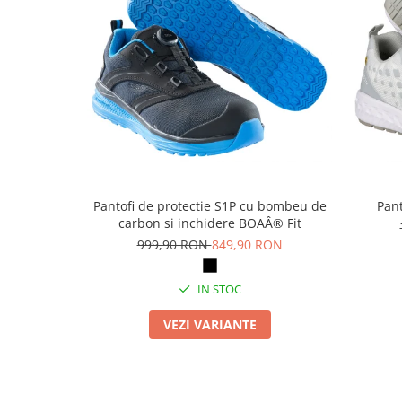
Masti de protectie respiratorie
Sepci, caciuli si esarfe
Pachete promotionale
Accesorii pentru protectia muncii
Sosete de lucru
Branturi
Diverse accesorii
Articole de unica folosinta
Pantofi de protectie S1P cu bombeu de
Pant
Copii - tricouri si hanorace
carbon si inchidere BOAÂ® Fit
999,90 RON
849,90 RON
Comunicare si prezentare
Flipchart-uri
IN STOC
Ecrane Interactive
Sisteme de afisare
VEZI VARIANTE
Ecrane de proiectie
Accesorii prezentare