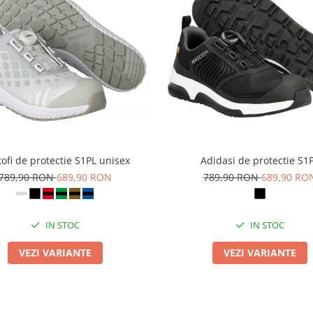
ofi de protectie S1PL unisex
Adidasi de protectie S1
789,90 RON
689,90 RON
789,90 RON
689,90 RO
IN STOC
IN STOC
VEZI VARIANTE
VEZI VARIANTE