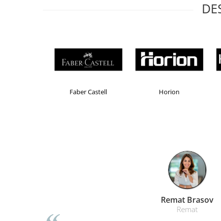
Table magnetice (whiteboard-uri)
DE
Electronice si accesorii tech
Gadgeturi mobile
Securitate digitala
Adaptoare de calatorie
Baterii si acumulatori
Brand Product UP
Colorissimo
EKOM
Cabluri si conectivitate
Incarcatoare wireless
Incarcatoare cu fir si auto
Ceasuri smart - Smartwatch
Baterii externe - Powerbanks
Accesorii localizare (FindMy)
Cartuse, tonere, consumabile PC
Liamed
Standuri PC si suporturi
Lia
ergonomice