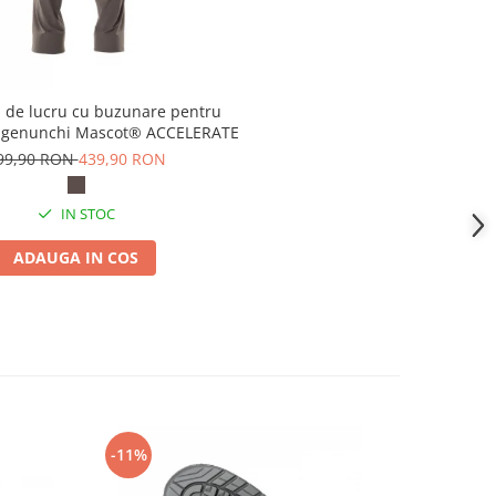
i de lucru cu buzunare pentru
la genunchi Mascot® ACCELERATE
99,90 RON
439,90 RON
IN STOC
ADAUGA IN COS
-11%
-14%