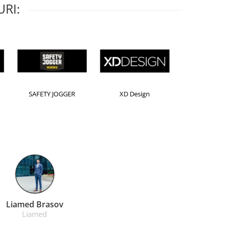
RI:
Horion
Kensington
Leitz
Farmacom Brasov
Farmacom