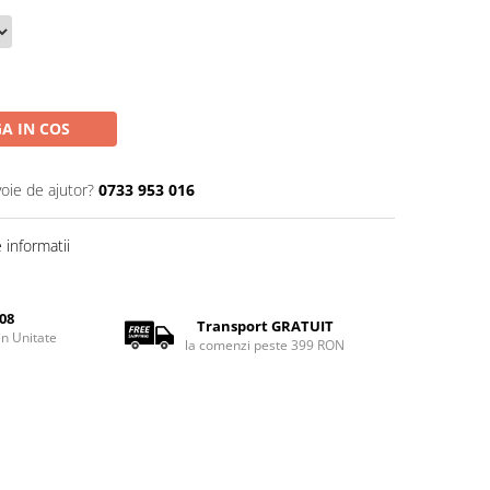
A IN COS
voie de ajutor?
0733 953 016
informatii
08
Transport GRATUIT
rin Unitate
la comenzi peste 399 RON