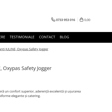
0733 953 016
0,00
ERE
TESTIMONIALE
CONTACT
BLOG
anti JULINE, Oxypas Safety Jogger
E, Oxypas Safety Jogger
feră un confort superior, aderență excelentă și ușurarea
niforme elegante și catering.