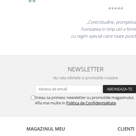
Suporturi si huse telefoane &
tablete
⭐⭐
Periferice PC si accesorii
„Promotionalele
Ergnonomice
colegii mei au fost
Audio
"
la fel si clie
Boxe portabile
Casti
Tehnica si mobilier pentru birou
Laminatoare
NEWSLETTER
Folii laminare
Nu rata ofertele si promotiile noastre
Accesorii mobilier
Ghilotine și Trimmere
Vreau sa primesc newsletter cu promotiile magazinului.
Afla mai multe in
Politica de Confidentialitate
Calculatoare de birou
Distrugatoare documente
Cosuri de gunoi pentru birou
MAGAZINUL MEU
CLIENTI
Scaune, birouri si produse