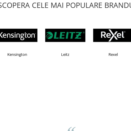
SCOPERA CELE MAI POPULARE BRANDU
AX
Esselte
Faber Castell
 Brasov
med