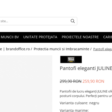
 MUNCII BV
UNITATE PROTEJATA
PROIECTELE NOASTRE
CARI
le | brandoffice.ro /
Protectia muncii si Imbracaminte /
Pantofi eleg
Pantofi eleganti JULIN
299,90 RON
259,90 RON
Pantofii de lucru eleganți JULINE o
posturii corpului. Perfecți pentru u
Varianta culoare
:
negru
Varianta marime
: