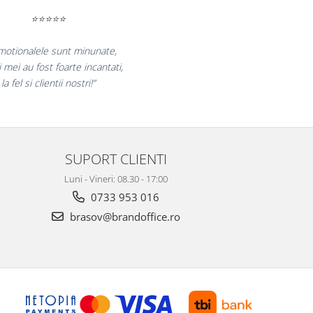
⭐⭐⭐⭐⭐
„Ne bucuram pentru reluarea colaborarii si
 declaram multumiti pentru produsele plasate
si finalizate cu succes la timp."
SUPORT CLIENTI
Luni - Vineri: 08.30 - 17:00
0733 953 016
brasov@brandoffice.ro