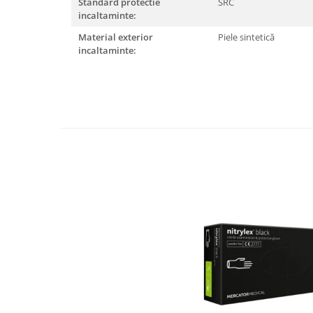
Standard protectie
SRC
Articole pentru rufe, casa,
incaltaminte:
geamuri, mobila
Material exterior
Piele sintetică
Articole pentru birou, suprafete,
incaltaminte:
pardoseli
Intretinere si odorizante masina
Saci de gunoi
Accesorii pentru curatenie
Tipografie si stampile
Formulare tipizate
Caiete si blocnotesuri
personalizate
Stampile, tusiere si tus
Protectia muncii si Imbracaminte
Imbracaminte
Tricouri
Bluze & Pulovere