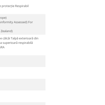
 protecție
Respirabil
rope)
onformity Assessed) For
w Zealand)
e călcâi
Talpă exterioară din
a superioară respirabilă
 SRA