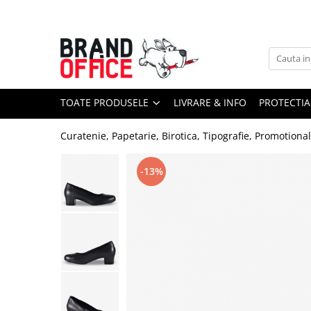
Toate Produsele
Unitate Protejata - PRODUCTIE
Hartie copiator si produse
TOATE PRODUSELE
LIVRARE & INFO
PROTECTIA
tipografice
Produse consumabile din hartie
Curatenie, Papetarie, Birotica, Tipografie, Promotiona
Detergenti si dezinfectanti
Formulare tipizate
-13%
Saci menajeri (Unitate Protejata)
Agende, calendare si organizatoare
Agende personalizabile
Organizatoare business
Birotica si papetarie
Hartie si articole din hartie