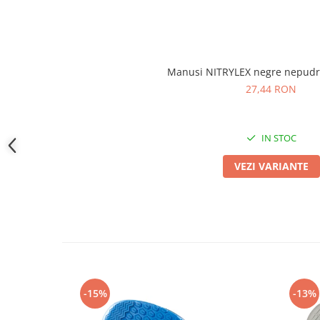
Camasi
Pantaloni
Pantaloni cu pieptar
Hanorace
Manusi NITRYLEX negre nepudr
Jachete
27,44 RON
Impermeabile
Veste
Reflectorizante
IN STOC
Incaltaminte
VEZI VARIANTE
Incaltaminte de lucru si protectie
Incaltaminte de oras si munte
Echipamente medicale
Manusi de protectie
Accesorii pentru protectia capului
Casti de protectie
-15%
-13%
Antifoane
Ochelari de protectie si viziere