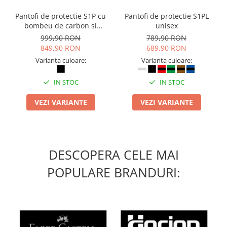
Suporturi si huse telefoane &
tablete
Pantofi de protectie S1P cu
Pantofi de protectie S1PL
bombeu de carbon si
unisex
Periferice PC si accesorii
inchidere BOAÂ® Fit
999,90 RON
789,90 RON
Ergnonomice
849,90 RON
689,90 RON
Audio
Varianta culoare:
Varianta culoare:
Boxe portabile
IN STOC
IN STOC
Casti
Tehnica si mobilier pentru birou
VEZI VARIANTE
VEZI VARIANTE
Laminatoare
Folii laminare
Accesorii mobilier
DESCOPERA CELE MAI
Ghilotine și Trimmere
POPULARE BRANDURI:
Calculatoare de birou
Distrugatoare documente
Cosuri de gunoi pentru birou
Scaune, birouri si produse