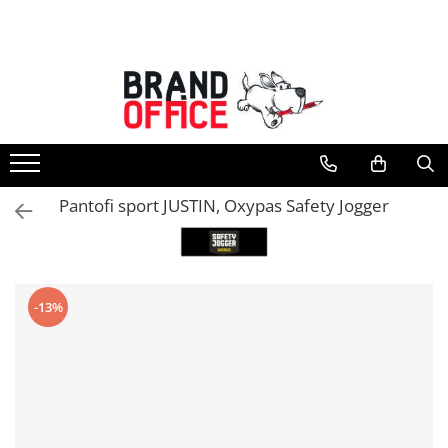
Toate Produsele
Unitate Protejata - PRODUCTIE
Hartie copiator si produse
tipografice
Produse consumabile din hartie
Pantofi sport JUSTIN, Oxypas Safety Jogger
Detergenti si dezinfectanti
Formulare tipizate
Saci menajeri (Unitate Protejata)
-13%
Agende, calendare si organizatoare
Agende personalizabile
Organizatoare business
Birotica si papetarie
Hartie si articole din hartie