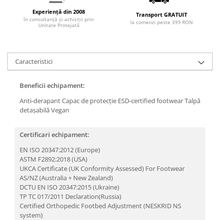
Articole pentru rufe, casa,
Experiență din 2008
geamuri, mobila
Transport GRATUIT
în consultanță și achiziții prin
la comenzi peste 399 RON
Unitate Protejată
Articole pentru birou, suprafete,
pardoseli
Intretinere si odorizante masina
Caracteristici
Saci de gunoi
Accesorii pentru curatenie
Beneficii echipament:
Tipografie si stampile
Anti-derapant
Capac de protecție
ESD-certified footwear
Talpă
detașabilă
Vegan
Formulare tipizate
Caiete si blocnotesuri
Certificari echipament:
personalizate
EN ISO 20347:2012 (Europe)
Stampile, tusiere si tus
ASTM F2892:2018 (USA)
UKCA Certificate (UK Conformity Assessed) For Footwear
Protectia muncii si Imbracaminte
AS/NZ (Australia + New Zealand)
Imbracaminte
DCTU EN ISO 20347:2015 (Ukraine)
TP TC 017/2011 Declaration(Russia)
Tricouri
Certified Orthopedic Footbed Adjustment (NESKRID NS
Bluze & Pulovere
system)