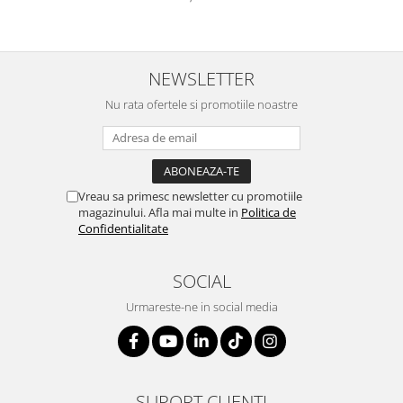
Genti, huse si rucsacuri de laptop
Genti de plaja si cumparaturi
NEWSLETTER
Portofele si portcarduri RFID
Nu rata ofertele si promotiile noastre
Sport si accesorii outdoor
Sticle, cani si termosuri to go
Sport, jocuri si accesorii
Gratare si picnic
Vreau sa primesc newsletter cu promotiile
magazinului. Afla mai multe in
Politica de
Plaja si relaxare
Confidentialitate
Genti frigorifice
Ochelari de soare
SOCIAL
Lanyards si brelocuri
Urmareste-ne in social media
Umbrele
Scule, unelte si iluminat
Unelte multifunctionale si bricege
(multitools)
SUPORT CLIENTI