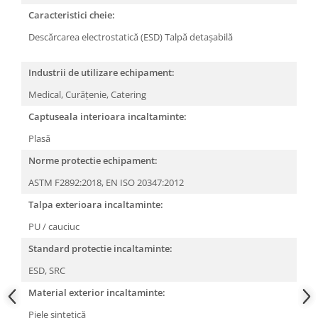
Camasi
Caracteristici cheie:
Pantaloni
Descărcarea electrostatică (ESD)
Talpă detașabilă
Pantaloni cu pieptar
Hanorace
Industrii de utilizare echipament:
Jachete
Medical,
Curățenie,
Catering
Impermeabile
Veste
Captuseala interioara incaltaminte:
Reflectorizante
Plasă
Incaltaminte
Norme protectie echipament:
Incaltaminte de lucru si protectie
ASTM F2892:2018,
EN ISO 20347:2012
Incaltaminte de oras si munte
Talpa exterioara incaltaminte:
Echipamente medicale
PU / cauciuc
Manusi de protectie
Standard protectie incaltaminte:
Accesorii pentru protectia capului
ESD,
SRC
Casti de protectie
Material exterior incaltaminte:
Antifoane
Ochelari de protectie si viziere
Piele sintetică