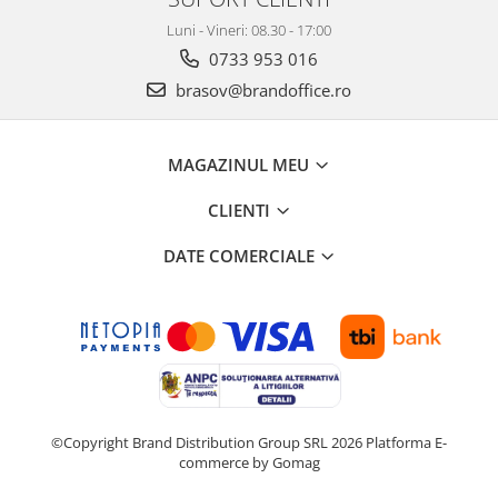
Seturi si scule de baza
Luni - Vineri: 08.30 - 17:00
0733 953 016
Masurare si taiere
brasov@brandoffice.ro
Lampi portabile
Lanterne, lampi si accesorii
MAGAZINUL MEU
Pentru masini, biciclete si prim
ajutor
CLIENTI
Noutati si inovatii
Pachete Cadou Premium
DATE COMERCIALE
Promotii si reduceri
LICHIDARE DE STOC
©Copyright Brand Distribution Group SRL 2026
Platforma E-
commerce by Gomag