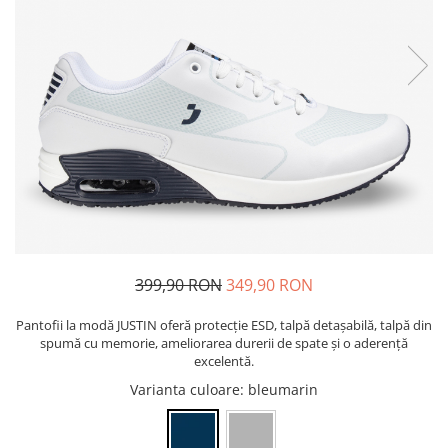
Bibliorafturi, caiete mecanice,
separatoare
Capsatoare, capse si perforatoare
Caiete si blocnotesuri
Dosare, folii protectie si mape
Accesorii diverse pentru birou
Etichetare si ambalare
Arhivare si depozitare
Instrumente de scris
Pixuri de plastic
399,90 RON
349,90 RON
Pixuri metalice
Pantofii la modă JUSTIN oferă protecție ESD, talpă detașabilă, talpă din
Pixuri cu gel
spumă cu memorie, ameliorarea durerii de spate și o aderență
Stilouri
excelentă.
Seturi de scris Premium
Varianta culoare
: bleumarin
Instrumente de scris eco
Creioane mecanice si grafit