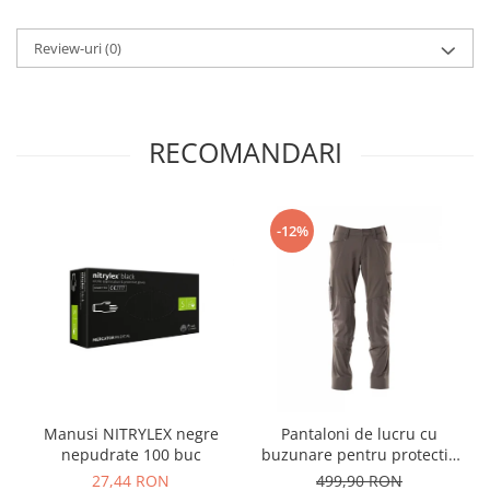
Masti de protectie respiratorie
Review-uri
(0)
Sepci, caciuli si esarfe
Pachete promotionale
Accesorii pentru protectia muncii
RECOMANDARI
Sosete de lucru
Branturi
Diverse accesorii
Articole de unica folosinta
-12%
Copii - tricouri si hanorace
Comunicare si prezentare
Flipchart-uri
Ecrane Interactive
Sisteme de afisare
Ecrane de proiectie
Manusi NITRYLEX negre
Pantaloni de lucru cu
nepudrate 100 buc
buzunare pentru protectie
Accesorii prezentare
la genunchi Mascot®
27,44 RON
499,90 RON