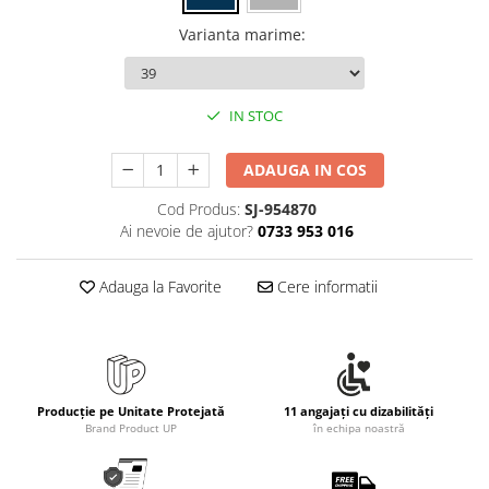
Rollere
Varianta marime
:
Finelinere
Textmarkere
Markere diverse
IN STOC
Carioci si creioane colorate
Rezerve instrumente scris
ADAUGA IN COS
Tavite documente si suporturi
Cod Produs:
SJ-954870
Ascutitori, radiere, agrafe
Ai nevoie de ajutor?
0733 953 016
Foarfece pentru birou
Curatenie si igiena
Adauga la Favorite
Cere informatii
Produse Antibacteriene
Articole pentru baie
Articole pentru bucatarie
Maturi, mopuri si galeti
Producție pe Unitate Protejată
11 angajați cu dizabilități
Brand Product UP
în echipa noastră
Hartie igienica, prosoape hartie si
dispensere