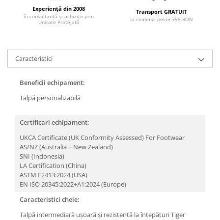
Articole pentru rufe, casa,
Experiență din 2008
Transport GRATUIT
geamuri, mobila
în consultanță și achiziții prin
la comenzi peste 399 RON
Unitate Protejată
Articole pentru birou, suprafete,
pardoseli
Intretinere si odorizante masina
Caracteristici
Saci de gunoi
Beneficii echipament:
Accesorii pentru curatenie
Talpă personalizabilă
Tipografie si stampile
Formulare tipizate
Certificari echipament:
Caiete si blocnotesuri
UKCA Certificate (UK Conformity Assessed) For Footwear
personalizate
AS/NZ (Australia + New Zealand)
Stampile, tusiere si tus
SNI (Indonesia)
LA Certification (China)
Protectia muncii si Imbracaminte
ASTM F2413:2024 (USA)
Imbracaminte
EN ISO 20345:2022+A1:2024 (Europe)
Tricouri
Caracteristici cheie:
Bluze & Pulovere
Talpă intermediară ușoară și rezistentă la înțepături
Tiger