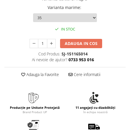
Rollere
Varianta marime
:
Finelinere
Textmarkere
Markere diverse
IN STOC
Carioci si creioane colorate
Rezerve instrumente scris
ADAUGA IN COS
Tavite documente si suporturi
Cod Produs:
SJ-151165014
Ascutitori, radiere, agrafe
Ai nevoie de ajutor?
0733 953 016
Foarfece pentru birou
Adauga la Favorite
Cere informatii
Curatenie si igiena
Produse Antibacteriene
Articole pentru baie
Articole pentru bucatarie
Producție pe Unitate Protejată
11 angajați cu dizabilități
Maturi, mopuri si galeti
Brand Product UP
în echipa noastră
Hartie igienica, prosoape hartie si
dispensere