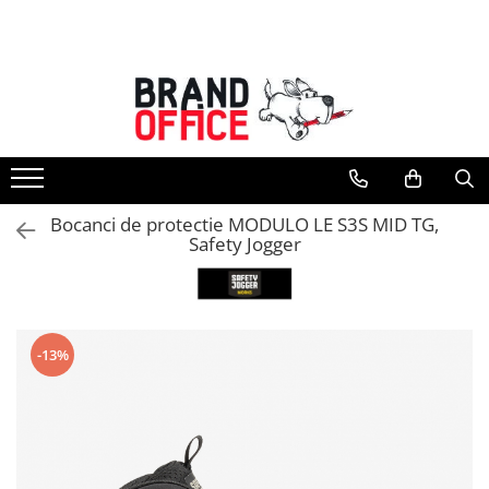
Toate Produsele
Unitate Protejata - PRODUCTIE
Hartie copiator si produse
tipografice
Produse consumabile din hartie
Bocanci de protectie MODULO LE S3S MID TG,
Detergenti si dezinfectanti
Safety Jogger
Formulare tipizate
Saci menajeri (Unitate Protejata)
Agende, calendare si organizatoare
-13%
Agende personalizabile
Organizatoare business
Birotica si papetarie
Hartie si articole din hartie