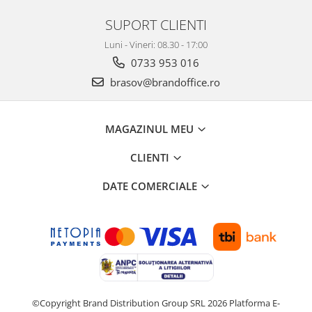
Seturi si scule de baza
SUPORT CLIENTI
Masurare si taiere
Luni - Vineri: 08.30 - 17:00
Lampi portabile
0733 953 016
Lanterne, lampi si accesorii
brasov@brandoffice.ro
Pentru masini, biciclete si prim
ajutor
MAGAZINUL MEU
Noutati si inovatii
Pachete Cadou Premium
CLIENTI
Promotii si reduceri
DATE COMERCIALE
LICHIDARE DE STOC
©Copyright Brand Distribution Group SRL 2026
Platforma E-