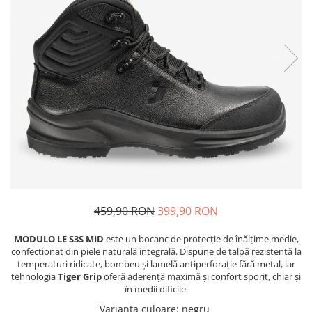
Bibliorafturi, caiete mecanice,
separatoare
Capsatoare, capse si perforatoare
Caiete si blocnotesuri
Dosare, folii protectie si mape
Accesorii diverse pentru birou
Etichetare si ambalare
Arhivare si depozitare
Instrumente de scris
Pixuri de plastic
Pixuri metalice
459,90 RON
399,90 RON
Pixuri cu gel
MODULO LE S3S MID
este un bocanc de protecție de înălțime medie,
Stilouri
confecționat din piele naturală integrală. Dispune de talpă rezistentă la
Seturi de scris Premium
temperaturi ridicate, bombeu și lamelă antiperforație fără metal, iar
tehnologia
Tiger Grip
oferă aderență maximă și confort sporit, chiar și
Instrumente de scris eco
în medii dificile.
Creioane mecanice si grafit
Varianta culoare
:
negru