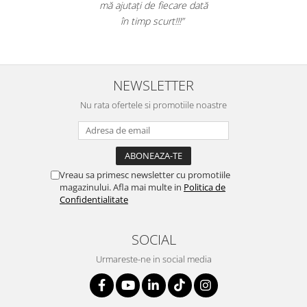
mizeria din pardoseli. Livrarea a fost rapida.
Genti, huse si rucsacuri de laptop
Recomand sa cumparati! Nota 10.”
Genti de plaja si cumparaturi
Portofele si portcarduri RFID
NEWSLETTER
Sport si accesorii outdoor
Sticle, cani si termosuri to go
Nu rata ofertele si promotiile noastre
Sport, jocuri si accesorii
Gratare si picnic
Plaja si relaxare
Vreau sa primesc newsletter cu promotiile
Genti frigorifice
magazinului. Afla mai multe in
Politica de
Confidentialitate
Ochelari de soare
Lanyards si brelocuri
SOCIAL
Umbrele
Urmareste-ne in social media
Scule, unelte si iluminat
Unelte multifunctionale si bricege
(multitools)