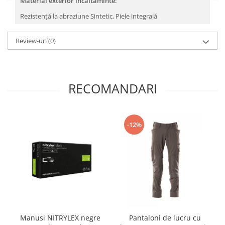
Material exterior incaltaminte:
Masti de protectie respiratorie
Rezistență la abraziune Sintetic,
Piele integrală
Sepci, caciuli si esarfe
Pachete promotionale
Review-uri
(0)
Accesorii pentru protectia muncii
Sosete de lucru
Branturi
RECOMANDARI
Diverse accesorii
Articole de unica folosinta
Copii - tricouri si hanorace
-12%
Comunicare si prezentare
Flipchart-uri
Ecrane Interactive
Sisteme de afisare
Ecrane de proiectie
Accesorii prezentare
Manusi NITRYLEX negre
Pantaloni de lucru cu