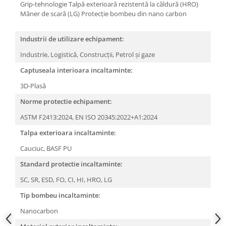
Camasi
Grip-tehnologie
Talpă exterioară rezistentă la căldură (HRO)
Mâner de scară (LG)
Protecție bombeu din nano carbon
Pantaloni
Pantaloni cu pieptar
Industrii de utilizare echipament:
Hanorace
Industrie,
Logistică,
Construcții,
Petrol și gaze
Jachete
Impermeabile
Captuseala interioara incaltaminte:
Veste
3D-Plasă
Reflectorizante
Norme protectie echipament:
Incaltaminte
ASTM F2413:2024,
EN ISO 20345:2022+A1:2024
Incaltaminte de lucru si protectie
Talpa exterioara incaltaminte:
Incaltaminte de oras si munte
Cauciuc,
BASF PU
Echipamente medicale
Standard protectie incaltaminte:
Manusi de protectie
SC,
SR,
ESD,
FO,
CI,
HI,
HRO,
LG
Accesorii pentru protectia capului
Tip bombeu incaltaminte:
Casti de protectie
Antifoane
Nanocarbon
Ochelari de protectie si viziere