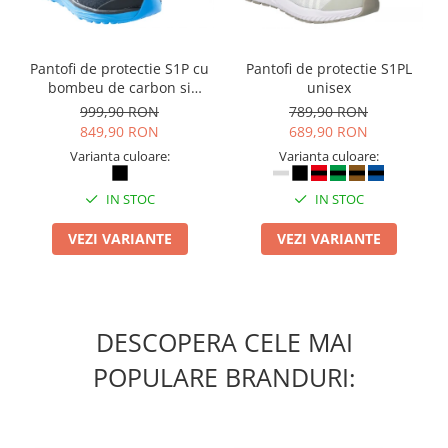
Suporturi si huse telefoane &
tablete
Periferice PC si accesorii
Pantofi de protectie S1P cu
Pantofi de protectie S1PL
Ergnonomice
bombeu de carbon si
unisex
inchidere BOAÂ® Fit
Audio
999,90 RON
789,90 RON
849,90 RON
689,90 RON
Boxe portabile
Varianta culoare:
Varianta culoare:
Casti
Tehnica si mobilier pentru birou
IN STOC
IN STOC
Laminatoare
VEZI VARIANTE
VEZI VARIANTE
Folii laminare
Accesorii mobilier
Ghilotine și Trimmere
DESCOPERA CELE MAI
Calculatoare de birou
POPULARE BRANDURI:
Distrugatoare documente
Cosuri de gunoi pentru birou
Scaune, birouri si produse