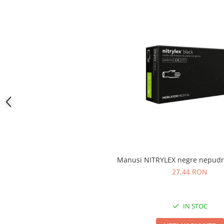
Camasi
Pantaloni
Pantaloni cu pieptar
Hanorace
Jachete
Impermeabile
Veste
Reflectorizante
Incaltaminte
Incaltaminte de lucru si protectie
Incaltaminte de oras si munte
Echipamente medicale
Manusi NITRYLEX negre nepudr
Manusi de protectie
27,44 RON
Accesorii pentru protectia capului
Casti de protectie
IN STOC
Antifoane
Ochelari de protectie si viziere