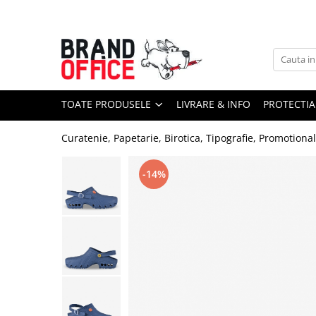
Toate Produsele
Unitate Protejata - PRODUCTIE
Hartie copiator si produse
TOATE PRODUSELE
LIVRARE & INFO
PROTECTIA
tipografice
Produse consumabile din hartie
Curatenie, Papetarie, Birotica, Tipografie, Promotiona
Detergenti si dezinfectanti
Formulare tipizate
-14%
Saci menajeri (Unitate Protejata)
Agende, calendare si organizatoare
Agende personalizabile
Organizatoare business
Birotica si papetarie
Hartie si articole din hartie