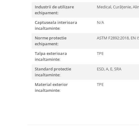
Articole pentru rufe, casa,
Industrii de utilizare
Medical,
Curățenie,
Ali
geamuri, mobila
echipament:
Articole pentru birou, suprafete,
Captuseala interioara
N/A
pardoseli
incaltaminte:
Intretinere si odorizante masina
Norme protectie
ASTM F2892:2018,
EN I
echipament:
Saci de gunoi
Talpa exterioara
TPE
Accesorii pentru curatenie
incaltaminte:
Tipografie si stampile
Standard protectie
ESD,
A,
E,
SRA
Formulare tipizate
incaltaminte:
Caiete si blocnotesuri
Material exterior
TPE
personalizate
incaltaminte:
Stampile, tusiere si tus
Protectia muncii si Imbracaminte
Imbracaminte
Tricouri
Bluze & Pulovere