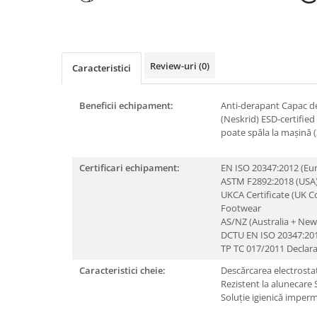
Rollere
Finelinere
Textmarkere
Markere diverse
Review-uri
(0)
Caracteristici
Carioci si creioane colorate
Rezerve instrumente scris
Beneficii echipament:
Anti-derapant
Capac de
Tavite documente si suporturi
(Neskrid)
ESD-certified
poate spăla la mașină 
Ascutitori, radiere, agrafe
Foarfece pentru birou
Certificari echipament:
EN ISO 20347:2012 (Eu
ASTM F2892:2018 (USA
Curatenie si igiena
UKCA Certificate (UK C
Produse Antibacteriene
Footwear
AS/NZ (Australia + New
Articole pentru baie
DCTU EN ISO 20347:201
Articole pentru bucatarie
TP TC 017/2011 Declara
Maturi, mopuri si galeti
Caracteristici cheie:
Descărcarea electrostat
Rezistent la alunecare
Hartie igienica, prosoape hartie si
Soluție igienică imper
dispensere