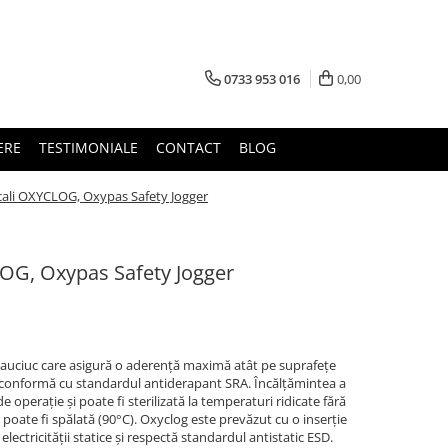
0733 953 016
0,00
ERE
TESTIMONIALE
CONTACT
BLOG
cali OXYCLOG, Oxypas Safety Jogger
OG, Oxypas Safety Jogger
 cauciuc care asigură o aderență maximă atât pe suprafețe
e conformă cu standardul antiderapant SRA. Încălțămintea a
 operație și poate fi sterilizată la temperaturi ridicate fără
 poate fi spălată (90°C). Oxyclog este prevăzut cu o inserție
 electricității statice și respectă standardul antistatic ESD.