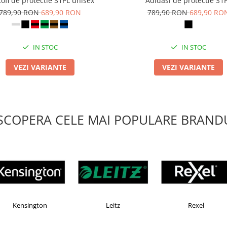
ofi de protectie S1PL unisex
Adidasi de protectie S1
789,90 RON
689,90 RON
789,90 RON
689,90 RO
IN STOC
IN STOC
VEZI VARIANTE
VEZI VARIANTE
SCOPERA CELE MAI POPULARE BRANDU
elte
Faber Castell
Horion