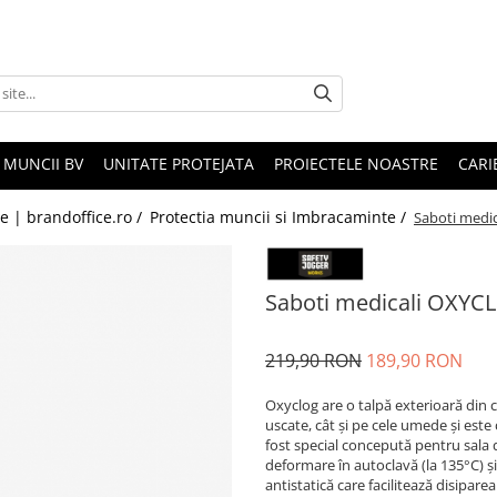
 MUNCII BV
UNITATE PROTEJATA
PROIECTELE NOASTRE
CARI
le | brandoffice.ro /
Protectia muncii si Imbracaminte /
Saboti medi
Saboti medicali OXYCL
219,90 RON
189,90 RON
Oxyclog are o talpă exterioară din
uscate, cât și pe cele umede și est
fost special concepută pentru sala de
deformare în autoclavă (la 135°C) și
antistatică care facilitează disiparea