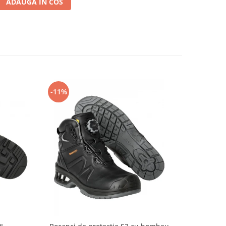
ADAUGA IN COS
-11%
-14%