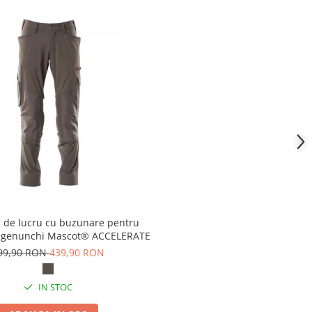
i de lucru cu buzunare pentru
la genunchi Mascot® ACCELERATE
99,90 RON
439,90 RON
IN STOC