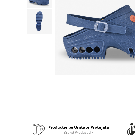
Bibliorafturi, caiete mecanice,
separatoare
Capsatoare, capse si perforatoare
Caiete si blocnotesuri
Dosare, folii protectie si mape
Accesorii diverse pentru birou
Etichetare si ambalare
Arhivare si depozitare
Instrumente de scris
Pixuri de plastic
Pixuri metalice
Pixuri cu gel
Stilouri
Seturi de scris Premium
Instrumente de scris eco
Producție pe Unitate Protejată
Creioane mecanice si grafit
Brand Product UP