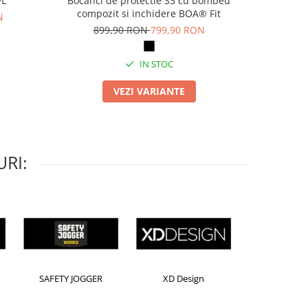
PL
Bocanci de protectie S3 cu bombeu
Pa
compozit si inchidere BOA® Fit
N
69
899,90 RON
799,90 RON
IN STOC
VEZI VARIANTE
RI:
Kensington
Leitz
Rexel