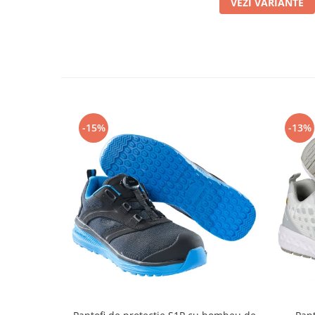
VEZI VARIANTE
Masti de protectie respiratorie
Sepci, caciuli si esarfe
Pachete promotionale
Accesorii pentru protectia muncii
Sosete de lucru
Branturi
-15%
-13%
Diverse accesorii
Articole de unica folosinta
Copii - tricouri si hanorace
Comunicare si prezentare
Flipchart-uri
Ecrane Interactive
Sisteme de afisare
Ecrane de proiectie
Accesorii prezentare