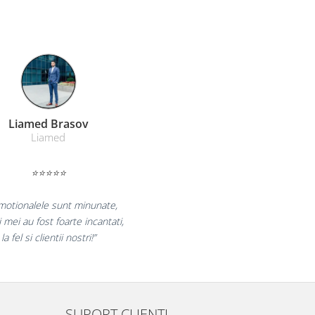
Farmacom Brasov
Farmacom
⭐⭐⭐⭐⭐
„Ne bucuram pentru reluarea colaborarii si
ne declaram multumiti pentru produsele plasate
si finalizate cu succes la timp."
SUPORT CLIENTI