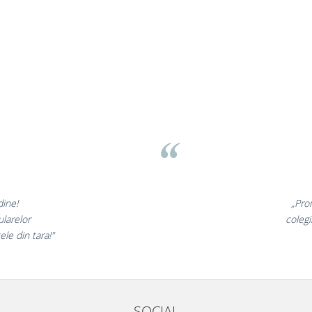
Liamed Brasov
Liamed
⭐⭐⭐⭐⭐
„Promotionalele sunt minunate,
colegii mei au fost foarte incantati,
la fel si clientii nostri!”
SOCIAL