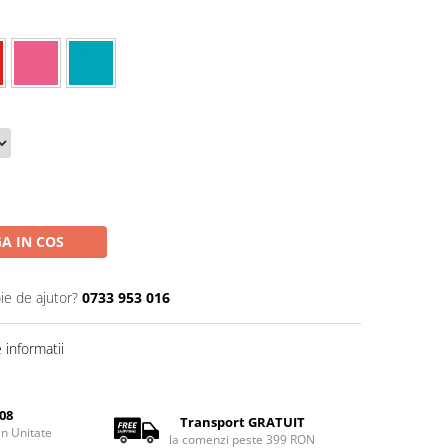
A IN COS
ie de ajutor?
0733 953 016
informatii
08
Transport GRATUIT
rin Unitate
la comenzi peste 399 RON