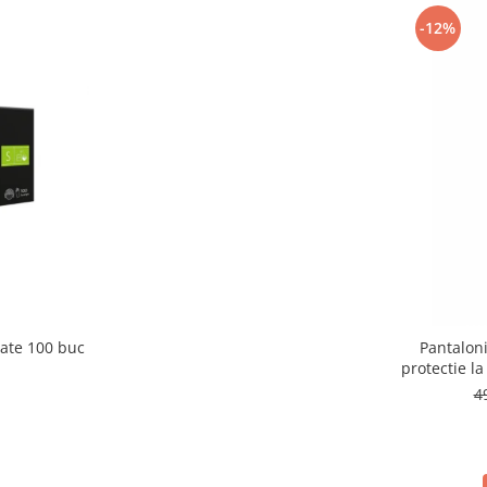
-12%
ate 100 buc
Pantalon
protectie 
4