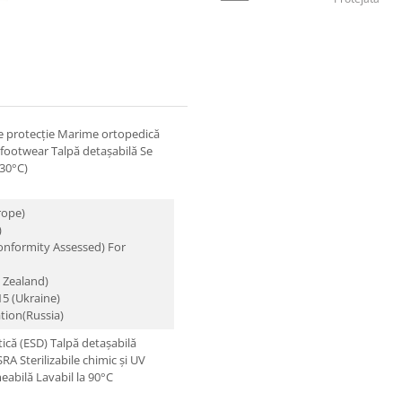
 protecție
Marime ortopedică
 footwear
Talpă detașabilă
Se
(30°C)
rope)
)
onformity Assessed) For
 Zealand)
5 (Ukraine)
tion(Russia)
ică (ESD)
Talpă detașabilă
 SRA
Sterilizabile chimic și UV
meabilă
Lavabil la 90°C