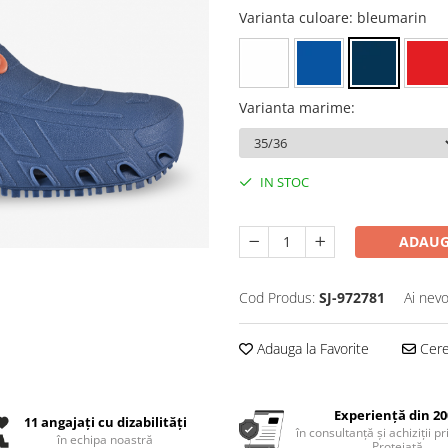
Varianta culoare
: bleumarin
Varianta marime
:
IN STOC
ADAUG
Cod Produs:
SJ-972781
Ai nevo
Adauga la Favorite
Cere 
Experiență din 20
11 angajați cu dizabilități
în consultanță și achiziții p
în echipa noastră
Protejată