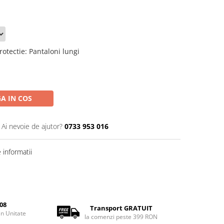
rotectie
:
Pantaloni lungi
A IN COS
Ai nevoie de ajutor?
0733 953 016
informatii
08
Transport GRATUIT
rin Unitate
la comenzi peste 399 RON