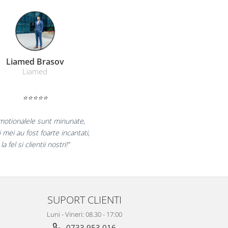
Farmacom Brasov
Farmacom
⭐⭐⭐⭐⭐
ucuram pentru reluarea colaborarii si
ram multumiti pentru produsele plasate
si finalizate cu succes la timp."
SUPORT CLIENTI
Luni - Vineri: 08.30 - 17:00
0733 953 016