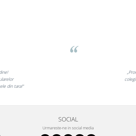
ov
minunate,
„Ne b
e incantati,
ne decla
stri!”
SOCIAL
Urmareste-ne in social media