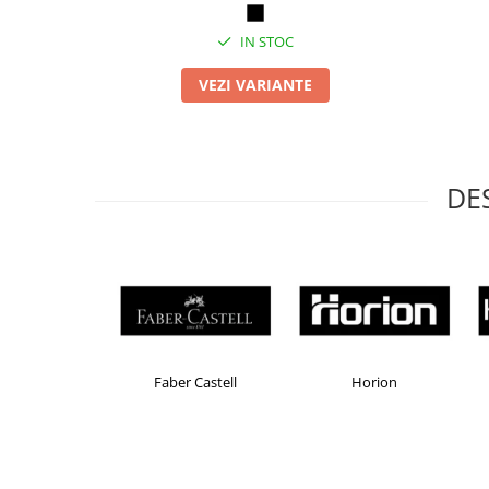
Masti de protectie respiratorie
IN STOC
Sepci, caciuli si esarfe
Pachete promotionale
VEZI VARIANTE
Accesorii pentru protectia muncii
Sosete de lucru
Branturi
DE
Diverse accesorii
Articole de unica folosinta
Copii - tricouri si hanorace
Comunicare si prezentare
Flipchart-uri
Ecrane Interactive
Brand Product UP
Colorissimo
EKOM
Sisteme de afisare
Ecrane de proiectie
Accesorii prezentare