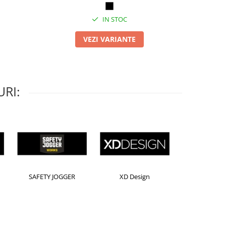
IN STOC
VEZI VARIANTE
RI:
Horion
Kensington
Leitz