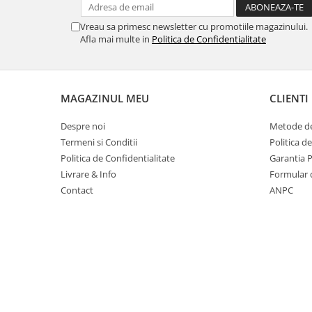
Suporturi si huse telefoane &
tablete
Vreau sa primesc newsletter cu promotiile magazinului.
Afla mai multe in
Politica de Confidentialitate
Periferice PC si accesorii
Ergnonomice
Audio
Boxe portabile
MAGAZINUL MEU
CLIENTI
Casti
Despre noi
Metode de
Tehnica si mobilier pentru birou
Termeni si Conditii
Politica d
Laminatoare
Politica de Confidentialitate
Garantia 
Folii laminare
Livrare & Info
Formular 
Contact
ANPC
Accesorii mobilier
Ghilotine și Trimmere
Calculatoare de birou
Distrugatoare documente
Cosuri de gunoi pentru birou
Scaune, birouri si produse