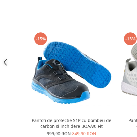
Camasi
Pantaloni
Pantaloni cu pieptar
Hanorace
Jachete
-15%
-13%
Impermeabile
Veste
Reflectorizante
Incaltaminte
Incaltaminte de lucru si protectie
Incaltaminte de oras si munte
Echipamente medicale
Manusi de protectie
Accesorii pentru protectia capului
Casti de protectie
Pantofi de protectie S1P cu bombeu de
Pant
carbon si inchidere BOAÂ® Fit
Antifoane
999,90 RON
849,90 RON
Ochelari de protectie si viziere