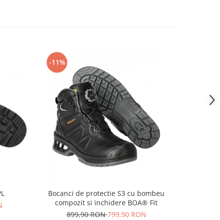
-11%
-14%
PL
Bocanci de protectie S3 cu bombeu
Pa
compozit si inchidere BOA® Fit
N
69
899,90 RON
799,90 RON