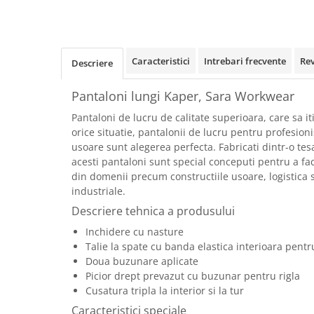
Rollere
Finelinere
Textmarkere
Markere diverse
Caracteristici
Intrebari frecvente
Re
Descriere
Carioci si creioane colorate
Pantaloni lungi Kaper, Sara Workwear
Rezerve instrumente scris
Tavite documente si suporturi
Pantaloni de lucru de calitate superioara, care sa iti
orice situatie, pantalonii de lucru pentru profesionis
Ascutitori, radiere, agrafe
usoare sunt alegerea perfecta. Fabricati dintr-o tes
Foarfece pentru birou
acesti pantaloni sunt special conceputi pentru a fac
din domenii precum constructiile usoare, logistica si
Curatenie si igiena
industriale.
Produse Antibacteriene
Descriere tehnica a produsului
Articole pentru baie
Inchidere cu nasture
Articole pentru bucatarie
Talie la spate cu banda elastica interioara pent
Doua buzunare aplicate
Maturi, mopuri si galeti
Picior drept prevazut cu buzunar pentru rigla
Hartie igienica, prosoape hartie si
Cusatura tripla la interior si la tur
dispensere
Caracteristici speciale