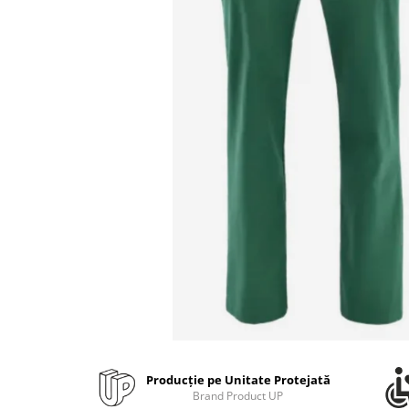
Bibliorafturi, caiete mecanice,
separatoare
Capsatoare, capse si perforatoare
Caiete si blocnotesuri
Dosare, folii protectie si mape
Accesorii diverse pentru birou
Etichetare si ambalare
Arhivare si depozitare
Instrumente de scris
Pixuri de plastic
Pixuri metalice
Pixuri cu gel
Stilouri
Seturi de scris Premium
Instrumente de scris eco
Producție pe Unitate Protejată
Creioane mecanice si grafit
Brand Product UP