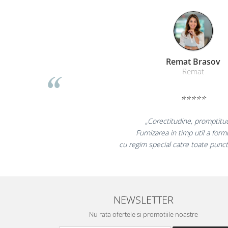
Table magnetice (whiteboard-uri)
Electronice si accesorii tech
Gadgeturi mobile
Securitate digitala
Liamed Bras
Adaptoare de calatorie
Liamed
Baterii si acumulatori
Cabluri si conectivitate
⭐⭐⭐⭐⭐
Incarcatoare wireless
„Promotionalele sunt 
Incarcatoare cu fir si auto
colegii mei au fost foart
Ceasuri smart - Smartwatch
la fel si clientii no
Baterii externe - Powerbanks
Accesorii localizare (FindMy)
Cartuse, tonere, consumabile PC
NEWSLETTER
Standuri PC si suporturi
Nu rata ofertele si promotiile noastre
ergonomice