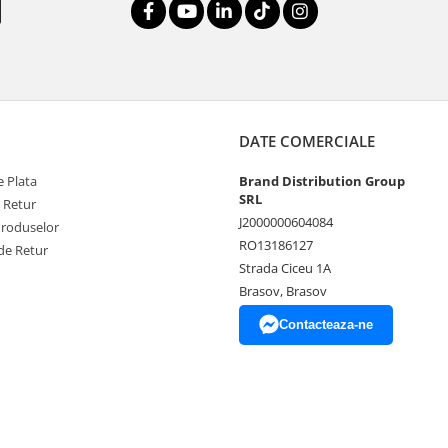
DATE COMERCIALE
 Plata
Brand Distribution Group
SRL
e Retur
J2000000604084
Produselor
RO13186127
de Retur
Strada Ciceu 1A
Brasov, Brasov
Contacteaza-ne