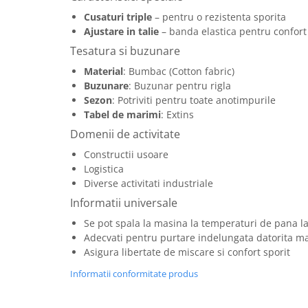
Articole pentru rufe, casa,
Cusaturi triple
– pentru o rezistenta sporita
geamuri, mobila
Ajustare in talie
– banda elastica pentru confort
Articole pentru birou, suprafete,
Tesatura si buzunare
pardoseli
Material
: Bumbac (Cotton fabric)
Intretinere si odorizante masina
Buzunare
: Buzunar pentru rigla
Saci de gunoi
Sezon
: Potriviti pentru toate anotimpurile
Tabel de marimi
: Extins
Accesorii pentru curatenie
Domenii de activitate
Tipografie si stampile
Constructii usoare
Formulare tipizate
Logistica
Caiete si blocnotesuri
Diverse activitati industriale
personalizate
Informatii universale
Stampile, tusiere si tus
Se pot spala la masina la temperaturi de pana l
Protectia muncii si Imbracaminte
Adecvati pentru purtare indelungata datorita mat
Asigura libertate de miscare si confort sporit
Imbracaminte
Informatii conformitate produs
Tricouri
Bluze & Pulovere