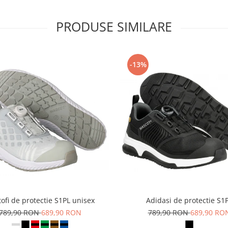
PRODUSE SIMILARE
-13%
ofi de protectie S1PL unisex
Adidasi de protectie S1
789,90 RON
689,90 RON
789,90 RON
689,90 RO