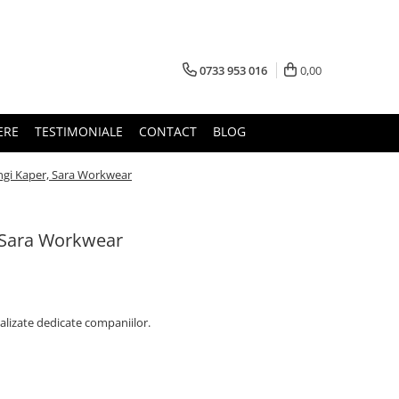
0733 953 016
0,00
ERE
TESTIMONIALE
CONTACT
BLOG
ngi Kaper, Sara Workwear
, Sara Workwear
alizate dedicate companiilor.