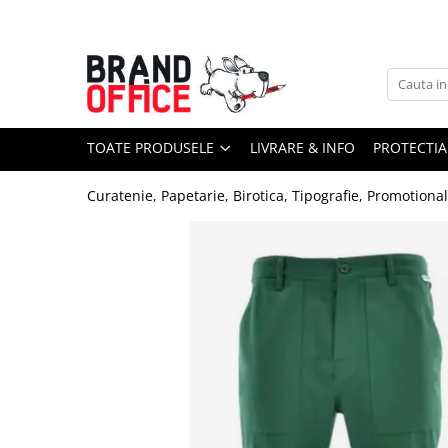
Toate Produsele
Unitate Protejata - PRODUCTIE
Hartie copiator si produse
TOATE PRODUSELE
LIVRARE & INFO
PROTECTIA
tipografice
Produse consumabile din hartie
Curatenie, Papetarie, Birotica, Tipografie, Promotiona
Detergenti si dezinfectanti
Formulare tipizate
Saci menajeri (Unitate Protejata)
Agende, calendare si organizatoare
Agende personalizabile
Organizatoare business
Birotica si papetarie
Hartie si articole din hartie