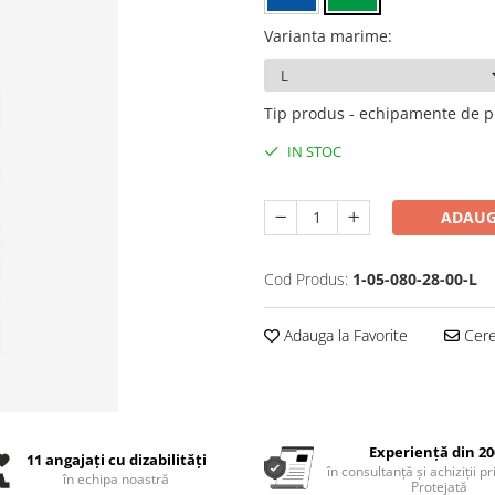
Varianta marime
:
Tip produs - echipamente de p
IN STOC
ADAUG
Cod Produs:
1-05-080-28-00-L
Adauga la Favorite
Cere 
Experiență din 20
11 angajați cu dizabilități
în consultanță și achiziții p
în echipa noastră
Protejată