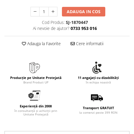
ADAUGA IN COS
Cod Produs:
SJ-1870447
Ai nevoie de ajutor?
0733 953 016
Adauga la Favorite
Cere informatii
Producție pe Unitate Protejată
11 angajați cu dizabilități
Brand Product UP
în echipa noastră
Experiență din 2008
Transport GRATUIT
în consultanță și achiziții prin
la comenzi peste 399 RON
Unitate Protejată