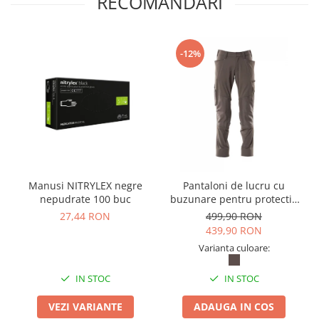
RECOMANDARI
-12%
Manusi NITRYLEX negre
Pantaloni de lucru cu
nepudrate 100 buc
buzunare pentru protectie
la genunchi Mascot®
27,44 RON
499,90 RON
ACCELERATE
439,90 RON
Varianta culoare:
IN STOC
IN STOC
VEZI VARIANTE
ADAUGA IN COS