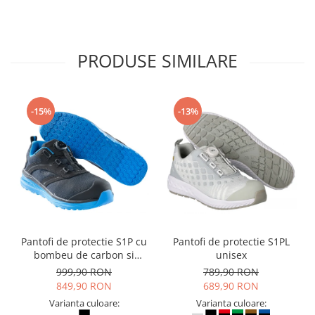
PRODUSE SIMILARE
-15%
-13%
Pantofi de protectie S1P cu
Pantofi de protectie S1PL
bombeu de carbon si
unisex
inchidere BOAÂ® Fit
999,90 RON
789,90 RON
849,90 RON
689,90 RON
Varianta culoare:
Varianta culoare: