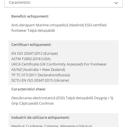
Caracteristici
Beneficii echipament:
Anti-derapant
Marime ortopedică (Neskrid)
ESD-certified
footwear
Talpă detașabilă
Certificari echipament:
EN ISO 20347:2012 (Europe)
ASTM F2892:2018 (USA)
UKCA Certificate (UK Conformity Assessed) For Footwear
AS/NZ (Australia + New Zealand)
TP TC 017/2011 Declaration(Russia)
DCTU EN ISO 20347:2015 (Ukraine)
Caracteristici cheie:
Descărcarea electrostatică (ESD)
Talpă detașabilă
Oxygrip / SJ
Grip
Căptușeală Coolmax
Industrii de utilizare echipament:
Medical,
Curățenie,
Catering,
Alimente și băuturi