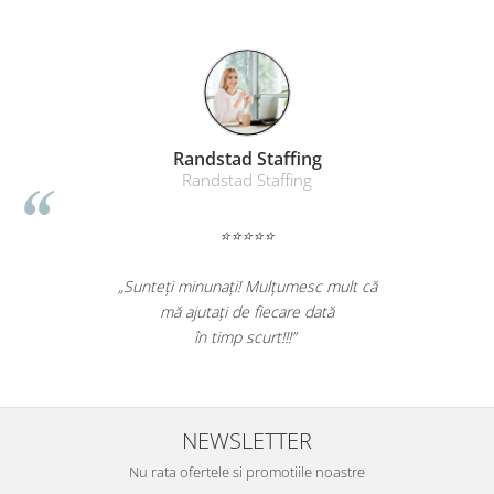
Anda Benga
Persoana fizica
⭐⭐⭐⭐⭐
„Foarte bun produsul. A scos efectiv toata
mizeria din pardoseli. Livrarea a fost rapida.
Recomand sa cumparati! Nota 10.”
NEWSLETTER
Nu rata ofertele si promotiile noastre