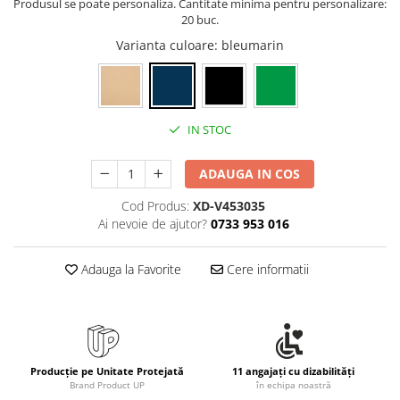
Produsul se poate personaliza. Cantitate minima pentru personalizare:
20 buc.
Varianta culoare
: bleumarin
IN STOC
ADAUGA IN COS
Cod Produs:
XD-V453035
Ai nevoie de ajutor?
0733 953 016
Adauga la Favorite
Cere informatii
Producție pe Unitate Protejată
11 angajați cu dizabilități
Brand Product UP
în echipa noastră