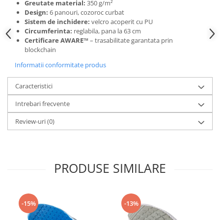
Greutate material:
350 g/m²
Design:
6 panouri, cozoroc curbat
Sistem de inchidere:
velcro acoperit cu PU
Circumferinta:
reglabila, pana la 63 cm
Certificare AWARE™
– trasabilitate garantata prin
blockchain
Informatii conformitate produs
Caracteristici
Intrebari frecvente
Review-uri
(0)
PRODUSE SIMILARE
-15%
-13%