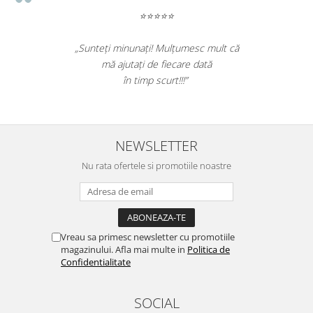
⭐⭐⭐⭐⭐
„Sunteți minunați! Mulțumesc mult că
mă ajutați de fiecare dată
în timp scurt!!!”
NEWSLETTER
Nu rata ofertele si promotiile noastre
Vreau sa primesc newsletter cu promotiile
magazinului. Afla mai multe in
Politica de
Confidentialitate
SOCIAL