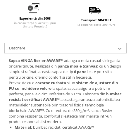
Experiență din 2008
Transport GRATUIT
în consultanță și achiziții prin
la comenzi peste 399 RON
Unitate Protejată
Descriere
Sapca VINGA Bosler AWARE™
adauga o nota casual si eleganta
oricarei tinute. Realizata din
panza moale (canvas)
cu un design
simplu si rafinat, aceasta sapca de tip
6 panel
este potrivita
pentru oricine, oferind confort si stil in fiecare zi.
Prevazuta cu o
cozoroc curbata
si un
sistem de ajustare din
PU cu inchidere velcro
la spate, sapca asigura o potrivire
perfecta, pana la o circumferinta de 63 cm. Fabricata din
bumbac
reciclat certificat AWARE™
, aceasta garanteaza autenticitatea
materialelor sustenabile prin trasorul fizic si tehnologia
blockchain AWARE™. Cu o textura de 350 g/m², sapca Bosler
combina rezistenta, confortul si estetica minimalista intr-un
produs responsabil si modern.
Material:
bumbac reciclat, certificat AWARE™