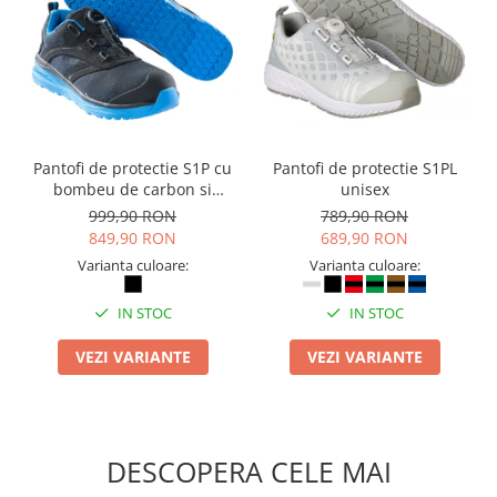
Pantofi de protectie S1P cu
Pantofi de protectie S1PL
bombeu de carbon si
unisex
inchidere BOAÂ® Fit
999,90 RON
789,90 RON
849,90 RON
689,90 RON
Varianta culoare:
Varianta culoare:
IN STOC
IN STOC
VEZI VARIANTE
VEZI VARIANTE
DESCOPERA CELE MAI