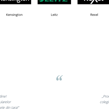
MAX
Esselte
Faber Castell
ov
minunate,
„Ne bu
 incantati,
ne declar
tri!”