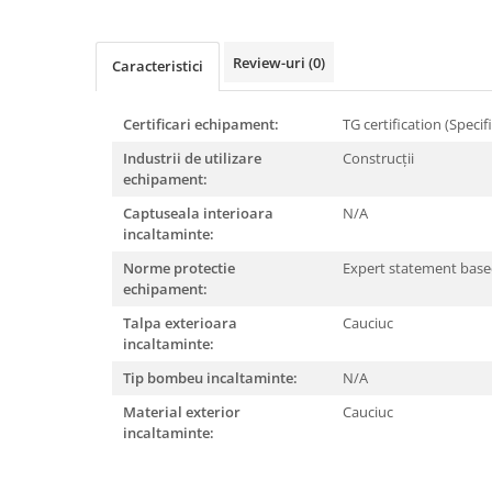
Rollere
Finelinere
Review-uri
(0)
Textmarkere
Caracteristici
Markere diverse
Carioci si creioane colorate
Certificari echipament:
TG certification (Specif
Rezerve instrumente scris
Industrii de utilizare
Construcții
Tavite documente si suporturi
echipament:
Ascutitori, radiere, agrafe
Captuseala interioara
N/A
incaltaminte:
Foarfece pentru birou
Norme protectie
Expert statement base
Curatenie si igiena
echipament:
Produse Antibacteriene
Talpa exterioara
Cauciuc
Articole pentru baie
incaltaminte:
Articole pentru bucatarie
Tip bombeu incaltaminte:
N/A
Maturi, mopuri si galeti
Material exterior
Cauciuc
incaltaminte:
Hartie igienica, prosoape hartie si
dispensere