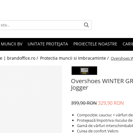
 MUNCII BV
UNITATE PROTEJATA
PROIECTELE NOASTRE
CARI
le | brandoffice.ro /
Protectia muncii si Imbracaminte /
Overshoes WI
Overshoes WINTER GRIP
Jogger
399,90 RON
329,90 RON
Compoziție: cauciuc + vârfuri de
Protejează împotriva riscului de 
Gamă de vârfuri interschimbabi
Curea de confort Velcro