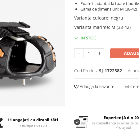
Poate fi adaptat la toate tipuril
Gama de dimensiuni: M (38-42)
Varianta culoare
:
negru
Varianta marime
:
M (38-42)
IN STOC
ADAUG
Cod Produs:
SJ-1722582
Ai ne
Adauga la Favorite
Cere 
Experiență din 20
11 angajați cu dizabilități
în consultanță și achiziții p
în echipa noastră
Protejată