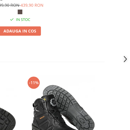
99,90 RON
439,90 RON
IN STOC
ADAUGA IN COS
-11%
-14%