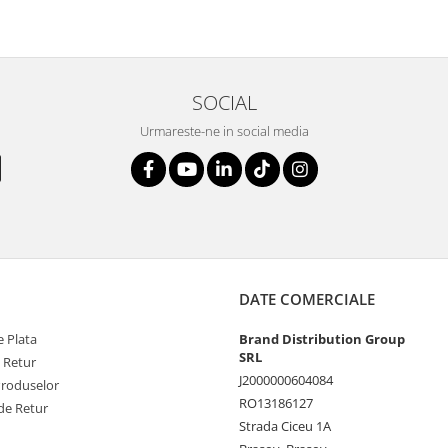
SOCIAL
Urmareste-ne in social media
DATE COMERCIALE
 Plata
Brand Distribution Group
SRL
e Retur
J2000000604084
Produselor
RO13186127
de Retur
Strada Ciceu 1A