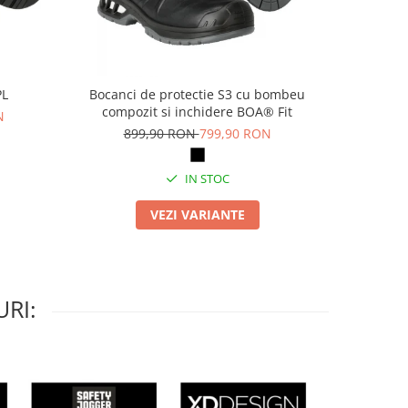
PL
Bocanci de protectie S3 cu bombeu
Pa
compozit si inchidere BOA® Fit
N
69
899,90 RON
799,90 RON
IN STOC
VEZI VARIANTE
RI: