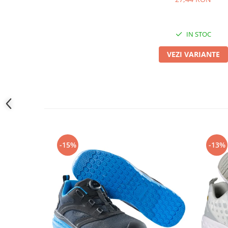
Camasi
Pantaloni
Pantaloni cu pieptar
IN STOC
Hanorace
VEZI VARIANTE
Jachete
Impermeabile
Veste
Reflectorizante
Incaltaminte
Incaltaminte de lucru si protectie
Incaltaminte de oras si munte
-15%
-13%
Echipamente medicale
Manusi de protectie
Accesorii pentru protectia capului
Casti de protectie
Antifoane
Ochelari de protectie si viziere