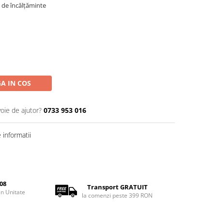
e de încălțăminte
A IN COS
voie de ajutor?
0733 953 016
informatii
08
Transport GRATUIT
rin Unitate
la comenzi peste 399 RON