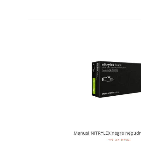
Articole pentru rufe, casa,
geamuri, mobila
Articole pentru birou, suprafete,
pardoseli
Intretinere si odorizante masina
Saci de gunoi
Accesorii pentru curatenie
Tipografie si stampile
Formulare tipizate
Caiete si blocnotesuri
personalizate
Stampile, tusiere si tus
Protectia muncii si Imbracaminte
Imbracaminte
Tricouri
Manusi NITRYLEX negre nepudr
Bluze & Pulovere
27,44 RON