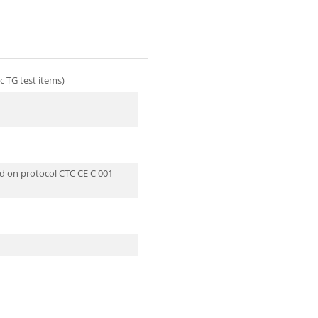
ic TG test items)
d on protocol CTC CE C 001