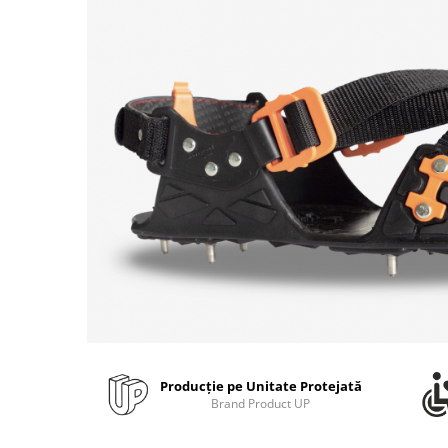
Bibliorafturi, caiete mecanice,
separatoare
Capsatoare, capse si perforatoare
Caiete si blocnotesuri
Dosare, folii protectie si mape
Accesorii diverse pentru birou
Etichetare si ambalare
Arhivare si depozitare
Instrumente de scris
Pixuri de plastic
Pixuri metalice
Pixuri cu gel
Stilouri
Seturi de scris Premium
Producție pe Unitate Protejată
Instrumente de scris eco
Brand Product UP
Creioane mecanice si grafit