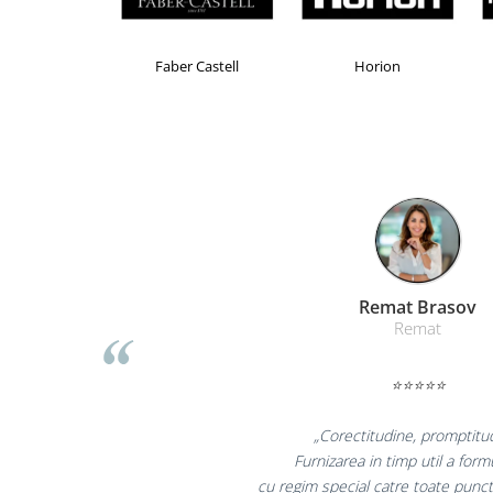
Table magnetice (whiteboard-uri)
Electronice si accesorii tech
Brand Product UP
Colorissimo
EKO
Gadgeturi mobile
Securitate digitala
Adaptoare de calatorie
Baterii si acumulatori
Cabluri si conectivitate
Incarcatoare wireless
Incarcatoare cu fir si auto
Liamed Bras
Ceasuri smart - Smartwatch
Liamed
Baterii externe - Powerbanks
Accesorii localizare (FindMy)
⭐⭐⭐⭐⭐
Cartuse, tonere, consumabile PC
„Promotionalele sunt 
Standuri PC si suporturi
colegii mei au fost foarte
ergonomice
la fel si clientii nos