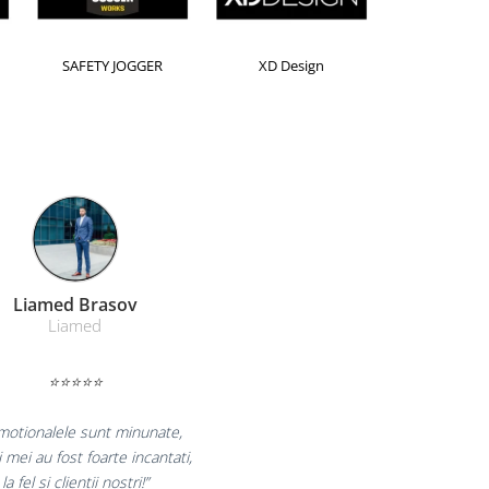
Horion
Kensington
Leitz
Farmacom Brasov
Farmacom
⭐⭐⭐⭐⭐
curam pentru reluarea colaborarii si
am multumiti pentru produsele plasate
si finalizate cu succes la timp."