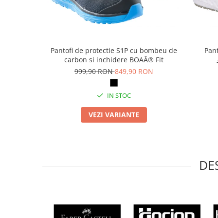
Masti de protectie respiratorie
Sepci, caciuli si esarfe
Pachete promotionale
Accesorii pentru protectia muncii
Pantofi de protectie S1P cu bombeu de
Pant
carbon si inchidere BOAÂ® Fit
Sosete de lucru
999,90 RON
849,90 RON
Branturi
Diverse accesorii
IN STOC
Articole de unica folosinta
VEZI VARIANTE
Copii - tricouri si hanorace
Comunicare si prezentare
Flipchart-uri
Ecrane Interactive
DE
Sisteme de afisare
Ecrane de proiectie
Accesorii prezentare