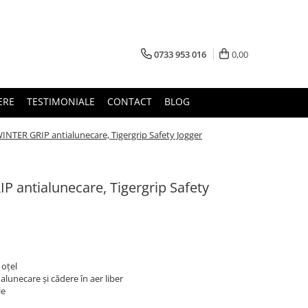
0733 953 016
0,00
ERE
TESTIMONIALE
CONTACT
BLOG
NTER GRIP antialunecare, Tigergrip Safety Jogger
 antialunecare, Tigergrip Safety
 oțel
alunecare și cădere în aer liber
le