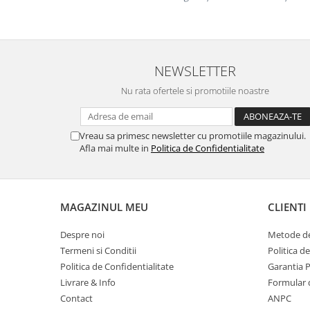
Suporturi si huse telefoane &
tablete
Periferice PC si accesorii
Ergnonomice
NEWSLETTER
Audio
Nu rata ofertele si promotiile noastre
Boxe portabile
Casti
Tehnica si mobilier pentru birou
Vreau sa primesc newsletter cu promotiile magazinului.
Afla mai multe in
Politica de Confidentialitate
Laminatoare
Folii laminare
Accesorii mobilier
MAGAZINUL MEU
CLIENTI
Ghilotine și Trimmere
Despre noi
Metode de
Calculatoare de birou
Termeni si Conditii
Politica d
Distrugatoare documente
Politica de Confidentialitate
Garantia 
Cosuri de gunoi pentru birou
Livrare & Info
Formular 
Contact
ANPC
Scaune, birouri si produse