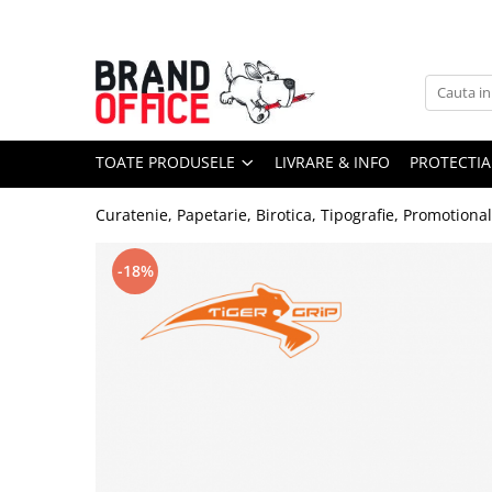
Toate Produsele
Unitate Protejata - PRODUCTIE
Hartie copiator si produse
TOATE PRODUSELE
LIVRARE & INFO
PROTECTIA
tipografice
Produse consumabile din hartie
Curatenie, Papetarie, Birotica, Tipografie, Promotiona
Detergenti si dezinfectanti
Formulare tipizate
-18%
Saci menajeri (Unitate Protejata)
Agende, calendare si organizatoare
Agende personalizabile
Organizatoare business
Birotica si papetarie
Hartie si articole din hartie