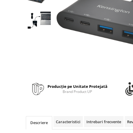
Bibliorafturi, caiete mecanice,
separatoare
Capsatoare, capse si perforatoare
Caiete si blocnotesuri
Dosare, folii protectie si mape
Accesorii diverse pentru birou
Etichetare si ambalare
Arhivare si depozitare
Instrumente de scris
Pixuri de plastic
Producție pe Unitate Protejată
Pixuri metalice
Brand Product UP
Pixuri cu gel
Stilouri
Seturi de scris Premium
Instrumente de scris eco
Caracteristici
Intrebari frecvente
Re
Descriere
Creioane mecanice si grafit