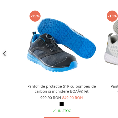
Camasi
Pantaloni
Pantaloni cu pieptar
-15%
-13%
Hanorace
Jachete
Impermeabile
Veste
Reflectorizante
Incaltaminte
Incaltaminte de lucru si protectie
Incaltaminte de oras si munte
Echipamente medicale
Manusi de protectie
Pantofi de protectie S1P cu bombeu de
Pant
carbon si inchidere BOAÂ® Fit
Accesorii pentru protectia capului
999,90 RON
849,90 RON
Casti de protectie
Antifoane
IN STOC
Ochelari de protectie si viziere