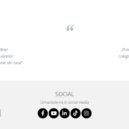
unate,
„Ne bucur
cantati,
ne declaram
”
si 
SOCIAL
Urmareste-ne in social media