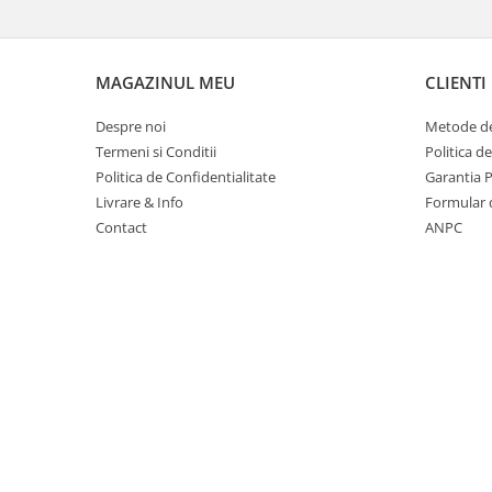
Suporturi si huse telefoane &
tablete
Periferice PC si accesorii
MAGAZINUL MEU
CLIENTI
Ergnonomice
Audio
Despre noi
Metode de
Termeni si Conditii
Politica d
Boxe portabile
Politica de Confidentialitate
Garantia 
Casti
Livrare & Info
Formular 
Tehnica si mobilier pentru birou
Contact
ANPC
Laminatoare
Folii laminare
Accesorii mobilier
Ghilotine și Trimmere
Calculatoare de birou
Distrugatoare documente
Cosuri de gunoi pentru birou
Scaune, birouri si produse