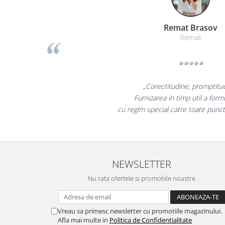
Table magnetice (whiteboard-uri)
Electronice si accesorii tech
Liamed Brasov
Gadgeturi mobile
Liamed
Securitate digitala
Adaptoare de calatorie
⭐⭐⭐⭐⭐
Baterii si acumulatori
„Promotionalele sunt min
Cabluri si conectivitate
colegii mei au fost foarte in
la fel si clientii nostri!
Incarcatoare wireless
Incarcatoare cu fir si auto
Ceasuri smart - Smartwatch
Baterii externe - Powerbanks
NEWSLETTER
Accesorii localizare (FindMy)
Nu rata ofertele si promotiile noastre
Cartuse, tonere, consumabile PC
Standuri PC si suporturi
Vreau sa primesc newsletter cu promotiile magazinului.
ergonomice
Afla mai multe in
Politica de Confidentialitate