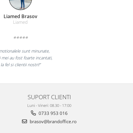
Farmacom Brasov
Farmacom
⭐⭐⭐⭐⭐
am pentru reluarea colaborarii si
 multumiti pentru produsele plasate
finalizate cu succes la timp."
SUPORT CLIENTI
Luni - Vineri: 08.30 - 17:00
0733 953 016
brasov@brandoffice.ro