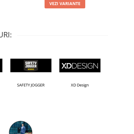
VEZI VARIANTE
RI:
Horion
Kensington
Leitz