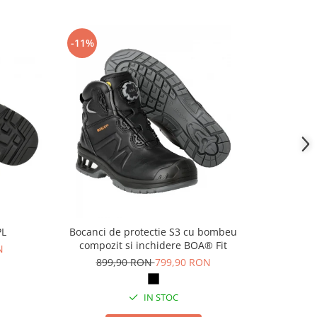
-11%
-14%
PL
Bocanci de protectie S3 cu bombeu
Pa
compozit si inchidere BOA® Fit
N
69
899,90 RON
799,90 RON
IN STOC