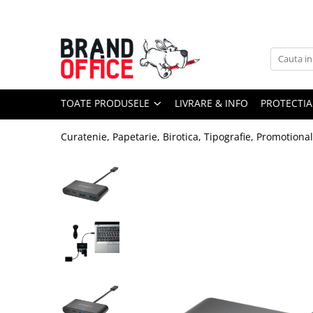
Toate Produsele
Unitate Protejata - PRODUCTIE
Hartie copiator si produse
TOATE PRODUSELE
LIVRARE & INFO
PROTECTIA
tipografice
Produse consumabile din hartie
Curatenie, Papetarie, Birotica, Tipografie, Promotiona
Detergenti si dezinfectanti
Formulare tipizate
Saci menajeri (Unitate Protejata)
Agende, calendare si organizatoare
Agende personalizabile
Organizatoare business
Birotica si papetarie
Hartie si articole din hartie