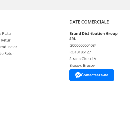
DATE COMERCIALE
 Plata
Brand Distribution Group
SRL
e Retur
J2000000604084
Produselor
RO13186127
de Retur
Strada Ciceu 1A
Brasov, Brasov
Contacteaza-ne