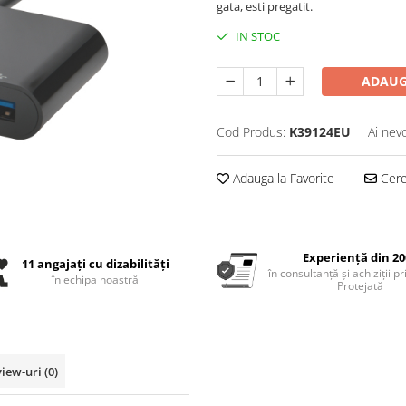
gata, esti pregatit.
IN STOC
ADAUG
Cod Produs:
K39124EU
Ai nev
Adauga la Favorite
Cere 
Experiență din 20
11 angajați cu dizabilități
în consultanță și achiziții p
în echipa noastră
Protejată
view-uri
(0)