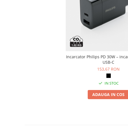
Articole pentru rufe, casa,
geamuri, mobila
Articole pentru birou, suprafete,
pardoseli
Intretinere si odorizante masina
Saci de gunoi
Accesorii pentru curatenie
Incarcator Philips PD 30W – inca
Tipografie si stampile
USB-C
Formulare tipizate
153,67 RON
Caiete si blocnotesuri
personalizate
IN STOC
Stampile, tusiere si tus
ADAUGA IN COS
Protectia muncii si Imbracaminte
Imbracaminte
Tricouri
Bluze & Pulovere