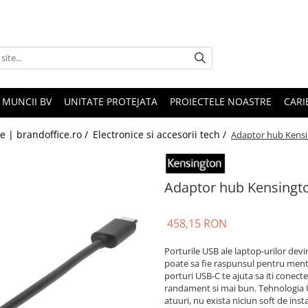
 MUNCII BV
UNITATE PROTEJATA
PROIECTELE NOASTRE
CARI
le | brandoffice.ro /
Electronice si accesorii tech /
Adaptor hub Kensi
Adaptor hub Kensingt
458,15 RON
Porturile USB ale laptop-urilor dev
poate sa fie raspunsul pentru ment
porturi USB-C te ajuta sa iti conectez
randament si mai bun. Tehnologia US
atuuri, nu exista niciun soft de inst