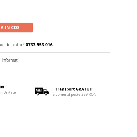
A IN COS
oie de ajutor?
0733 953 016
informatii
08
Transport GRATUIT
rin Unitate
la comenzi peste 399 RON