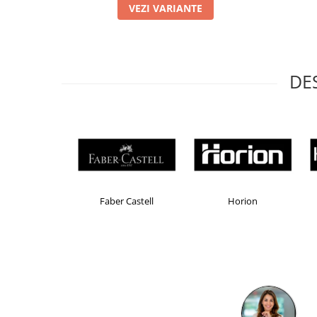
VEZI VARIANTE
Masti de protectie respiratorie
Sepci, caciuli si esarfe
Pachete promotionale
Accesorii pentru protectia muncii
DE
Sosete de lucru
Branturi
Diverse accesorii
Articole de unica folosinta
Copii - tricouri si hanorace
Comunicare si prezentare
Brand Product UP
Colorissimo
Flipchart-uri
Ecrane Interactive
Sisteme de afisare
Ecrane de proiectie
Accesorii prezentare