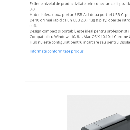
Rollere
Extinde nivelul de productivitate prin conectarea dispozitiv
3.0.
Finelinere
Hub-ul ofera doua porturi USB-A si doua porturi USB-C, pent
Textmarkere
De 10 ori mai rapid ca un USB 2.0. Plug & play, doar se intr
Markere diverse
soft.
Design compact si portabil, este ideal pentru profesionistii
Carioci si creioane colorate
Compatibil cu Windows 10, 8.1, Mac OS X 10.10 si Chrome 
Rezerve instrumente scris
Hub nu este configurat pentru incarcare sau pentru Displa
Tavite documente si suporturi
Informatii conformitate produs
Ascutitori, radiere, agrafe
Foarfece pentru birou
Curatenie si igiena
Produse Antibacteriene
Articole pentru baie
Articole pentru bucatarie
Maturi, mopuri si galeti
Hartie igienica, prosoape hartie si
dispensere