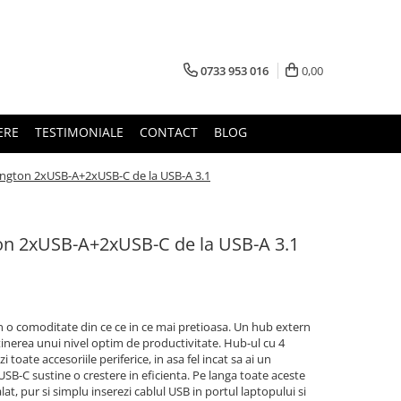
0733 953 016
0,00
ERE
TESTIMONIALE
CONTACT
BLOG
ngton 2xUSB-A+2xUSB-C de la USB-A 3.1
on 2xUSB-A+2xUSB-C de la USB-A 3.1
in o comoditate din ce ce in ce mai pretioasa. Un hub extern
inerea unui nivel optim de productivitate. Hub-ul cu 4
i toate accesoriile periferice, in asa fel incat sa ai un
B-C sustine o crestere in eficienta. Pe langa toate aceste
alat, pur si simplu inserezi cablul USB in portul laptopului si