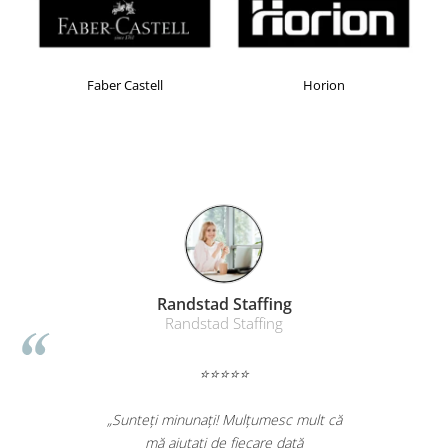
Table magnetice (whiteboard-uri)
Electronice si accesorii tech
Gadgeturi mobile
Faber Castell
Horion
Securitate digitala
Adaptoare de calatorie
Baterii si acumulatori
Cabluri si conectivitate
Incarcatoare wireless
Incarcatoare cu fir si auto
Ceasuri smart - Smartwatch
Randstad Staffing
Baterii externe - Powerbanks
Randstad Staffing
Accesorii localizare (FindMy)
Cartuse, tonere, consumabile PC
⭐⭐⭐⭐⭐
Standuri PC si suporturi
„Sunteți minunați! Mulțumesc mult că
ergonomice
mă ajutați de fiecare dată