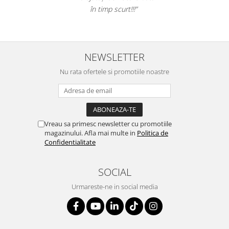
Suporturi si huse telefoane &
în timp scurt!!!”
tablete
Periferice PC si accesorii
Ergnonomice
NEWSLETTER
Audio
Boxe portabile
Nu rata ofertele si promotiile noastre
Casti
Tehnica si mobilier pentru birou
Laminatoare
Vreau sa primesc newsletter cu promotiile
Folii laminare
magazinului. Afla mai multe in
Politica de
Confidentialitate
Accesorii mobilier
Ghilotine și Trimmere
SOCIAL
Calculatoare de birou
Urmareste-ne in social media
Distrugatoare documente
Cosuri de gunoi pentru birou
Scaune, birouri si produse