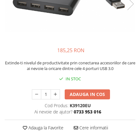
Bibliorafturi, caiete mecanice,
separatoare
Capsatoare, capse si perforatoare
Caiete si blocnotesuri
Dosare, folii protectie si mape
Accesorii diverse pentru birou
185,25 RON
Etichetare si ambalare
Extinde-ti nivelul de productivitate prin conectarea accesoriilor de care
Arhivare si depozitare
ai nevoie la oricare dintre cele 4 porturi USB 3.0
Instrumente de scris
IN STOC
Pixuri de plastic
Pixuri metalice
ADAUGA IN COS
Pixuri cu gel
Cod Produs:
K39120EU
Stilouri
Ai nevoie de ajutor?
0733 953 016
Seturi de scris Premium
Instrumente de scris eco
Adauga la Favorite
Cere informatii
Creioane mecanice si grafit