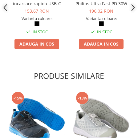
Camasi
incarcare rapida USB-C
Philips Ultra Fast PD 30W
Pantaloni
153,67 RON
196,02 RON
Pantaloni cu pieptar
Varianta culoare:
Varianta culoare:
Hanorace
IN STOC
IN STOC
Jachete
Impermeabile
ADAUGA IN COS
ADAUGA IN COS
Veste
Reflectorizante
Incaltaminte
PRODUSE SIMILARE
Incaltaminte de lucru si protectie
Incaltaminte de oras si munte
Echipamente medicale
-15%
-13%
Manusi de protectie
Accesorii pentru protectia capului
Casti de protectie
Antifoane
Ochelari de protectie si viziere