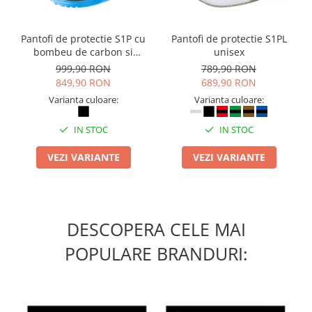
Masti de protectie respiratorie
Sepci, caciuli si esarfe
Pantofi de protectie S1P cu
Pantofi de protectie S1PL
Pachete promotionale
bombeu de carbon si
unisex
inchidere BOAÂ® Fit
999,90 RON
789,90 RON
Accesorii pentru protectia muncii
849,90 RON
689,90 RON
Sosete de lucru
Varianta culoare:
Varianta culoare:
Branturi
Diverse accesorii
IN STOC
IN STOC
Articole de unica folosinta
VEZI VARIANTE
VEZI VARIANTE
Copii - tricouri si hanorace
Comunicare si prezentare
Flipchart-uri
DESCOPERA CELE MAI
Ecrane Interactive
POPULARE BRANDURI:
Sisteme de afisare
Ecrane de proiectie
Accesorii prezentare