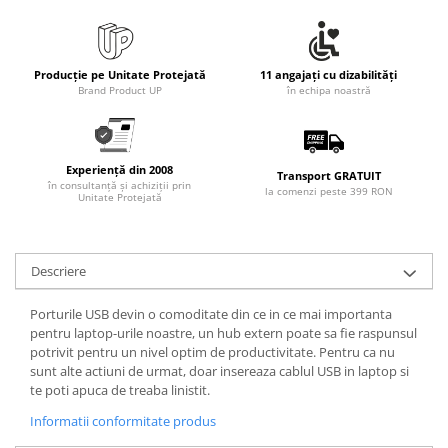
Rollere
Finelinere
Textmarkere
Producție pe Unitate Protejată
11 angajați cu dizabilități
Markere diverse
Brand Product UP
în echipa noastră
Carioci si creioane colorate
Rezerve instrumente scris
Tavite documente si suporturi
Experiență din 2008
Transport GRATUIT
în consultanță și achiziții prin
la comenzi peste 399 RON
Ascutitori, radiere, agrafe
Unitate Protejată
Foarfece pentru birou
Curatenie si igiena
Descriere
Produse Antibacteriene
Articole pentru baie
Porturile USB devin o comoditate din ce in ce mai importanta
pentru laptop-urile noastre, un hub extern poate sa fie raspunsul
Articole pentru bucatarie
potrivit pentru un nivel optim de productivitate. Pentru ca nu
sunt alte actiuni de urmat, doar insereaza cablul USB in laptop si
Maturi, mopuri si galeti
te poti apuca de treaba linistit.
Hartie igienica, prosoape hartie si
Informatii conformitate produs
dispensere