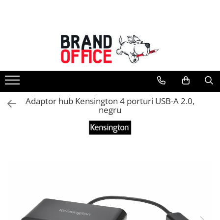
Toate Produsele
Unitate Protejata - PRODUCTIE
Hartie copiator si produse
tipografice
Produse consumabile din hartie
Adaptor hub Kensington 4 porturi USB-A 2.0,
Detergenti si dezinfectanti
negru
Formulare tipizate
Saci menajeri (Unitate Protejata)
Agende, calendare si organizatoare
Agende personalizabile
Organizatoare business
Birotica si papetarie
Hartie si articole din hartie