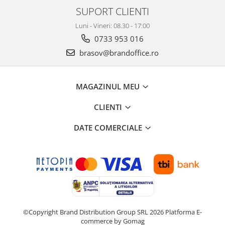
ergonomice
SUPORT CLIENTI
Masini de legat, indosariat si
Luni - Vineri: 08.30 - 17:00
accesorii
0733 953 016
Protocol si HORECA
brasov@brandoffice.ro
Apa si bauturi racoritoare
Cafea, ceai, zahar, lapte
MAGAZINUL MEU
Casa si bucatarie
Cani si pahare
CLIENTI
Bucatarie si servire
DATE COMERCIALE
Textile si confort pentru casa
Decor si interior
Seturi si accesorii pentru vin
Rucsacuri si articole de calatorie
Rucsacuri
Trollere, genti si accesorii de voiaj
©Copyright Brand Distribution Group SRL 2026
Platforma E-
commerce by Gomag
Genti de umar si borsete