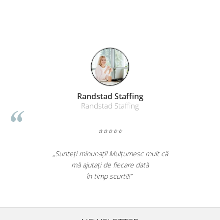
Table magnetice (whiteboard-uri)
Electronice si accesorii tech
Gadgeturi mobile
Securitate digitala
Adaptoare de calatorie
Baterii si acumulatori
Cabluri si conectivitate
Randstad Staffing
Randstad Staffing
Incarcatoare wireless
Incarcatoare cu fir si auto
⭐⭐⭐⭐⭐
Ceasuri smart - Smartwatch
Baterii externe - Powerbanks
„Sunteți minunați! Mulțumesc mult că
mă ajutați de fiecare dată
Accesorii localizare (FindMy)
în timp scurt!!!”
Cartuse, tonere, consumabile PC
Standuri PC si suporturi
ergonomice