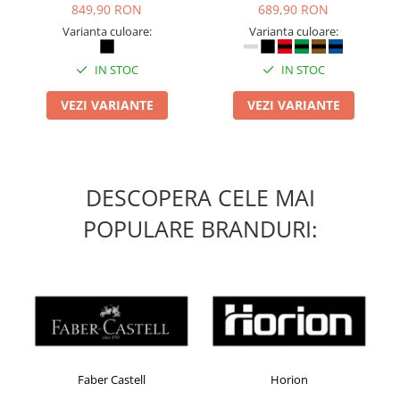
849,90 RON
689,90 RON
Masti de protectie respiratorie
Varianta culoare:
Varianta culoare:
Sepci, caciuli si esarfe
Pachete promotionale
IN STOC
IN STOC
Accesorii pentru protectia muncii
VEZI VARIANTE
VEZI VARIANTE
Sosete de lucru
Branturi
Diverse accesorii
Articole de unica folosinta
DESCOPERA CELE MAI
Copii - tricouri si hanorace
POPULARE BRANDURI:
Comunicare si prezentare
Flipchart-uri
Ecrane Interactive
Sisteme de afisare
Ecrane de proiectie
Accesorii prezentare
Faber Castell
Horion