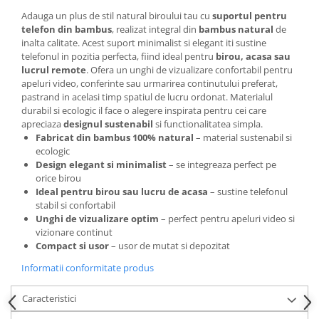
Articole pentru rufe, casa,
Adauga un plus de stil natural biroului tau cu
suportul pentru
geamuri, mobila
telefon din bambus
, realizat integral din
bambus natural
de
Articole pentru birou, suprafete,
inalta calitate. Acest suport minimalist si elegant iti sustine
telefonul in pozitia perfecta, fiind ideal pentru
birou, acasa sau
pardoseli
lucrul remote
. Ofera un unghi de vizualizare confortabil pentru
Intretinere si odorizante masina
apeluri video, conferinte sau urmarirea continutului preferat,
pastrand in acelasi timp spatiul de lucru ordonat. Materialul
Saci de gunoi
durabil si ecologic il face o alegere inspirata pentru cei care
Accesorii pentru curatenie
apreciaza
designul sustenabil
si functionalitatea simpla.
Fabricat din bambus 100% natural
– material sustenabil si
Tipografie si stampile
ecologic
Formulare tipizate
Design elegant si minimalist
– se integreaza perfect pe
orice birou
Caiete si blocnotesuri
Ideal pentru birou sau lucru de acasa
– sustine telefonul
personalizate
stabil si confortabil
Unghi de vizualizare optim
– perfect pentru apeluri video si
Stampile, tusiere si tus
vizionare continut
Protectia muncii si Imbracaminte
Compact si usor
– usor de mutat si depozitat
Imbracaminte
Informatii conformitate produs
Tricouri
Caracteristici
Bluze & Pulovere