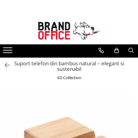
Toate Produsele
Unitate Protejata - PRODUCTIE
Hartie copiator si produse
tipografice
Produse consumabile din hartie
Suport telefon din bambus natural – elegant si
Detergenti si dezinfectanti
sustenabil
Formulare tipizate
XD Collection
Saci menajeri (Unitate Protejata)
Agende, calendare si organizatoare
Agende personalizabile
Organizatoare business
Birotica si papetarie
Hartie si articole din hartie