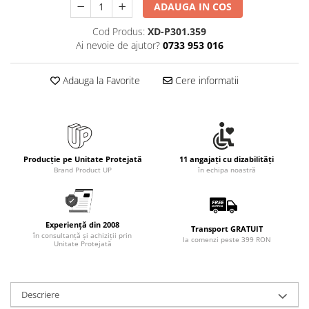
Rollere
ADAUGA IN COS
Finelinere
Cod Produs:
XD-P301.359
Textmarkere
Ai nevoie de ajutor?
0733 953 016
Markere diverse
Carioci si creioane colorate
Adauga la Favorite
Cere informatii
Rezerve instrumente scris
Tavite documente si suporturi
Ascutitori, radiere, agrafe
Foarfece pentru birou
Producție pe Unitate Protejată
11 angajați cu dizabilități
Brand Product UP
în echipa noastră
Curatenie si igiena
Produse Antibacteriene
Articole pentru baie
Experiență din 2008
Transport GRATUIT
în consultanță și achiziții prin
Articole pentru bucatarie
la comenzi peste 399 RON
Unitate Protejată
Maturi, mopuri si galeti
Hartie igienica, prosoape hartie si
dispensere
Descriere