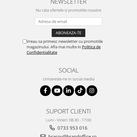
NEWSLETTER
Suporturi si huse telefoane &
tablete
Nu rata ofertele si promotiile noastre
Periferice PC si accesorii
Ergnonomice
Audio
Vreau sa primesc newsletter cu promotiile
Boxe portabile
magazinului. Afla mai multe in
Politica de
Casti
Confidentialitate
Tehnica si mobilier pentru birou
Laminatoare
SOCIAL
Folii laminare
Urmareste-ne in social media
Accesorii mobilier
Ghilotine și Trimmere
Calculatoare de birou
SUPORT CLIENTI
Distrugatoare documente
Luni - Vineri: 08.30 - 17:00
Cosuri de gunoi pentru birou
0733 953 016
Scaune, birouri si produse
brasov@brandoffice.ro