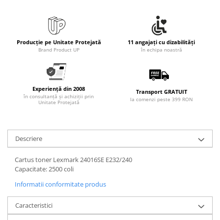
Producție pe Unitate Protejată
11 angajați cu dizabilități
Brand Product UP
în echipa noastră
Experiență din 2008
Transport GRATUIT
în consultanță și achiziții prin
la comenzi peste 399 RON
Unitate Protejată
Descriere
Cartus toner Lexmark 24016SE E232/240
Capacitate: 2500 coli
Informatii conformitate produs
Caracteristici