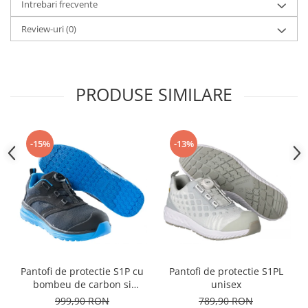
Intrebari frecvente
Review-uri
(0)
PRODUSE SIMILARE
-15%
-13%
Pantofi de protectie S1P cu
Pantofi de protectie S1PL
bombeu de carbon si
unisex
inchidere BOAÂ® Fit
999,90 RON
789,90 RON