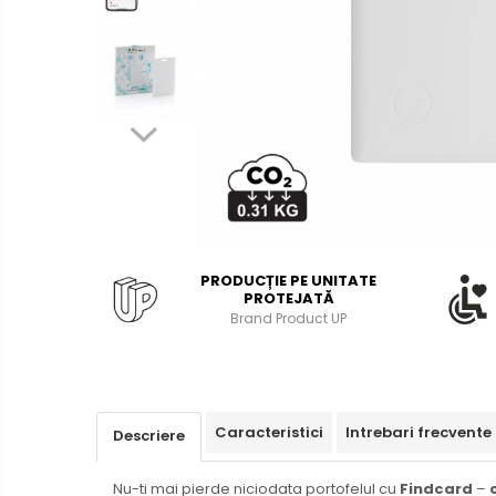
Bibliorafturi, caiete mecanice,
separatoare
Capsatoare, capse si
perforatoare
Caiete si blocnotesuri
Dosare, folii protectie si mape
Accesorii diverse pentru birou
Etichetare si ambalare
Arhivare si depozitare
PRODUCȚIE PE UNITATE
PROTEJATĂ
Instrumente de scris
Brand Product UP
Pixuri de plastic
Pixuri metalice
Pixuri cu gel
Stilouri
Caracteristici
Intrebari frecvente
Descriere
Seturi de scris Premium
Nu-ti mai pierde niciodata portofelul cu
Findcard
–
Instrumente de scris eco