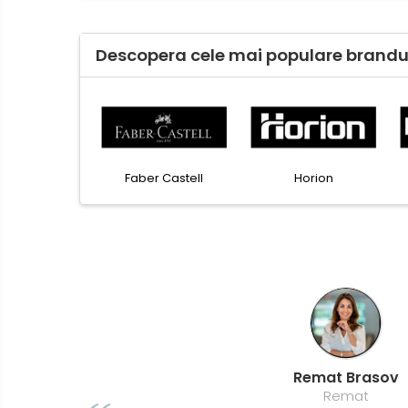
Tricouri
Bluze & Pulovere
Camasi
Descopera cele mai populare brandur
Pantaloni
Pantaloni cu pieptar
Hanorace
Jachete
Impermeabile
Esselte
Faber Castell
Horion
Veste
Reflectorizante
Incaltaminte
Incaltaminte de lucru si protectie
Incaltaminte de oras si munte
Echipamente medicale
Manusi de protectie
Remat Brasov
Accesorii pentru protectia
Remat
capului