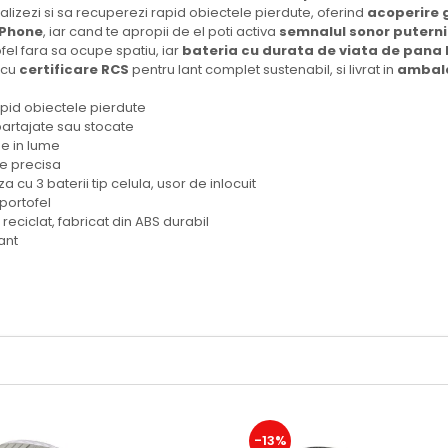
localizezi si sa recuperezi rapid obiectele pierdute, oferind
acoperire 
iPhone
, iar cand te apropii de el poti activa
semnalul sonor puterni
ofel fara sa ocupe spatiu, iar
bateria cu durata de viata de pana la
, cu
certificare RCS
pentru lant complet sustenabil, si livrat in
ambala
pid obiectele pierdute
partajate sau stocate
e in lume
re precisa
 cu 3 baterii tip celula, usor de inlocuit
portofel
reciclat, fabricat din ABS durabil
ant
-13%