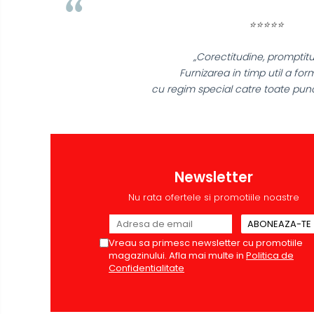
Casti de protectie
⭐⭐⭐⭐⭐
Antifoane
Ochelari de protectie si viziere
„Corectitudine, promptitu
Masti de protectie respiratorie
Furnizarea in timp util a form
cu regim special catre toate punct
Sepci, caciuli si esarfe
Pachete promotionale
Accesorii pentru protectia
muncii
Sosete de lucru
Newsletter
Branturi
Nu rata ofertele si promotiile noastre
Diverse accesorii
Articole de unica folosinta
Vreau sa primesc newsletter cu promotiile
Copii - tricouri si hanorace
magazinului. Afla mai multe in
Politica de
Comunicare si prezentare
Confidentialitate
Flipchart-uri
Ecrane Interactive