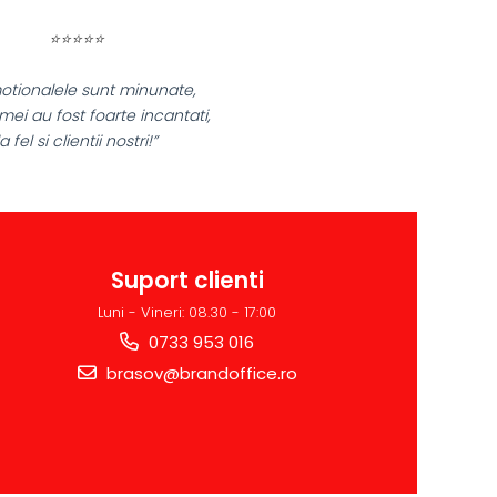
⭐⭐⭐⭐⭐
tionalele sunt minunate,
mei au fost foarte incantati,
a fel si clientii nostri!”
Suport clienti
Luni - Vineri: 08.30 - 17:00
0733 953 016
brasov@brandoffice.ro