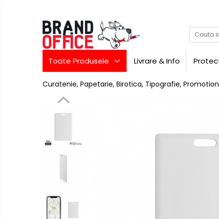
Toate Produsele
Unitate Protejata - PRODUCTIE
Toate Produsele
Livrare & Info
Protec
Hartie copiator si produse
tipografice
Curatenie, Papetarie, Birotica, Tipografie, Promotion
Produse consumabile din hartie
Detergenti si dezinfectanti
Formulare tipizate
Saci menajeri (Unitate
Protejata)
Agende, calendare si
organizatoare
Agende personalizabile
Birotica
si
Organizatoare business
papetarie
Hartie si articole din hartie