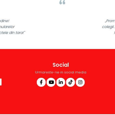
dine!
„Promo
ularelor
colegii 
ele din tara!"
l
Social
Urmareste-ne in social media