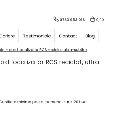
0733 953 016
0,00
Cariere
Testimoniale
Contact
Blog
e – card localizator RCS reciclat, ultra-subtire
rd localizator RCS reciclat, ultra-
Cantitate minima pentru personalizare: 20 buc.