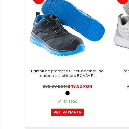
Hartie igienica, prosoape hartie
si dispensere
Articole pentru rufe, casa,
geamuri, mobila
Articole pentru birou, suprafete,
pardoseli
Intretinere si odorizante masina
Saci de gunoi
Accesorii pentru curatenie
Pantofi de protectie S1P cu bombeu de
Pan
Tipografie si stampile
carbon si inchidere BOAÂ® Fit
Formulare tipizate
999,90 RON
849,90 RON
Caiete si blocnotesuri
personalizate
In stoc
Stampile, tusiere si tus
VEZI VARIANTE
Protectia muncii si Imbracaminte
Imbracaminte