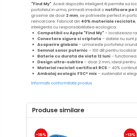
"Find My"
. Acest dispozitiv inteligent iti permite sa 
Creioane mecanice si grafit
portofelul in urma, primesti imediat o
notificare pe 
Rollere
grosime de doar
2 mm
, se potriveste perfect in port
reincarcare. Fabricat din
40% materiale reciclate
Finelinere
inteligenta cu responsabilitatea ecologica.
Textmarkere
Compatibil cu Apple "Find My"
– localizeaza ra
Conectare sigura si criptata
– datele nu sunt 
Markere diverse
Acoperire globala
– urmareste portofelul oriund
Carioci si creioane colorate
Semnal sonor puternic
– 100 dB pentru localiza
Baterie cu durata de viata 12 luni
– functioneaza
Rezerve instrumente scris
Design ultra-subtire
– doar 2 mm, ideal pentru 
Tavite documente si suporturi
Material reciclat certificat RCS
– 40% continut 
Ambalaj ecologic FSC® mix
– sustenabil si eleg
Ascutitori, radiere, agrafe
Informatii conformitate produs
Foarfece pentru birou
Curatenie si igiena
Produse Antibacteriene
Produse similare
Articole pentru baie
Articole pentru bucatarie
Maturi, mopuri si galeti
-15%
-13%