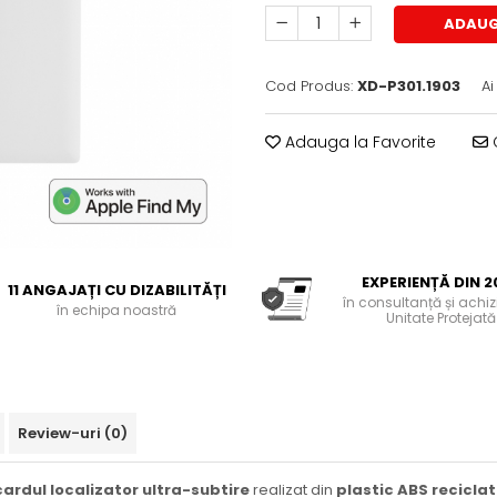
ADAUG
Cod Produs:
XD-P301.1903
Ai
Adauga la Favorite
C
EXPERIENȚĂ DIN 2
11 ANGAJAȚI CU DIZABILITĂȚI
în consultanță și achiziț
în echipa noastră
Unitate Protejată
Review-uri
(0)
cardul localizator ultra-subtire
realizat din
plastic ABS reciclat