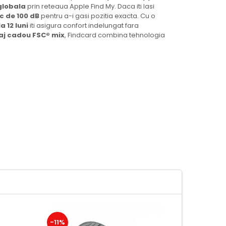
globala
prin reteaua Apple Find My. Daca iti lasi
c de 100 dB
pentru a-i gasi pozitia exacta. Cu o
 12 luni
iti asigura confort indelungat fara
j cadou FSC® mix
, Findcard combina tehnologia
-11%
-14%