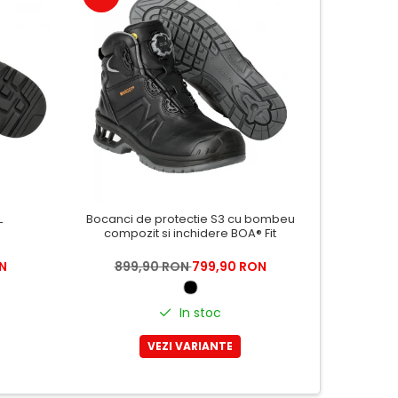
L
Bocanci de protectie S3 cu bombeu
Pa
compozit si inchidere BOA® Fit
N
899,90 RON
799,90 RON
699
In stoc
VEZI VARIANTE