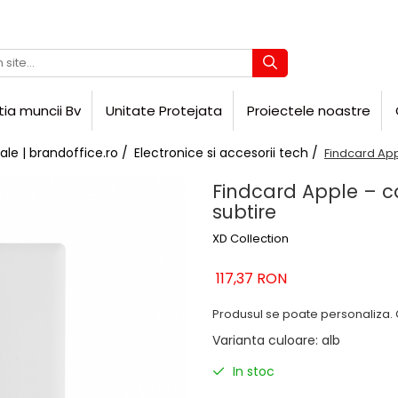
tia muncii Bv
Unitate Protejata
Proiectele noastre
ale | brandoffice.ro /
Electronice si accesorii tech /
Findcard Appl
Findcard Apple – ca
subtire
XD Collection
117,37 RON
Produsul se poate personaliza. 
Varianta culoare
:
alb
In stoc