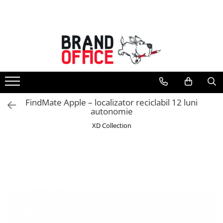
Toate Produsele
Unitate Protejata - PRODUCTIE
Hartie copiator si produse
tipografice
Produse consumabile din hartie
FindMate Apple – localizator reciclabil 12 luni
Detergenti si dezinfectanti
autonomie
Formulare tipizate
XD Collection
Saci menajeri (Unitate Protejata)
Agende, calendare si organizatoare
Agende personalizabile
Organizatoare business
Birotica si papetarie
Hartie si articole din hartie