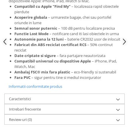
dispozitivele Apple: iPhone, iPad, iWatch si Mac.
Camasi
Compatibil cu Apple "Find My"
– localizeaza rapid obiectele
Pantaloni
pierdute
Pantaloni cu pieptar
Acoperire globala
– urmareste bagaje, chei sau portofel
oriunde in lume
Hanorace
Semnal sonor puternic
– 100 dB pentru localizare precisa
Jachete
Functie Lost Mode
– notificare cand iti lasi obiectele in urma
Impermeabile
Autonomie pana la 12 luni
– baterie CR2032 usor de inlocuit
Fabricat din ABS reciclat certificat RCS
– 50% continut
Veste
reciclat
Reflectorizante
Date criptate si sigure
– fara partajare neautorizata
Incaltaminte
Compatibil universal cu dispozitive Apple
– iPhone, iPad,
iWatch, Mac
Incaltaminte de lucru si protectie
Ambalaj FSC® mix fara plastic
– eco-friendly si sustenabil
Incaltaminte de oras si munte
Fara PVC
– sigur pentru tine si mediul inconjurator
Echipamente medicale
Informatii conformitate produs
Manusi de protectie
Caracteristici
Accesorii pentru protectia capului
Intrebari frecvente
Casti de protectie
Antifoane
Review-uri
(0)
Ochelari de protectie si viziere