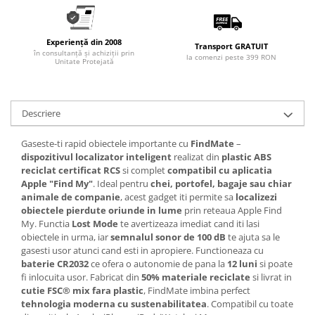
Articole pentru rufe, casa,
geamuri, mobila
Articole pentru birou, suprafete,
Experiență din 2008
Transport GRATUIT
în consultanță și achiziții prin
pardoseli
la comenzi peste 399 RON
Unitate Protejată
Intretinere si odorizante masina
Saci de gunoi
Descriere
Accesorii pentru curatenie
Tipografie si stampile
Gaseste-ti rapid obiectele importante cu
FindMate
–
dispozitivul localizator inteligent
realizat din
plastic ABS
Formulare tipizate
reciclat certificat RCS
si complet
compatibil cu aplicatia
Caiete si blocnotesuri
Apple "Find My"
. Ideal pentru
chei, portofel, bagaje sau chiar
animale de companie
, acest gadget iti permite sa
localizezi
personalizate
obiectele pierdute oriunde in lume
prin reteaua Apple Find
Stampile, tusiere si tus
My. Functia
Lost Mode
te avertizeaza imediat cand iti lasi
obiectele in urma, iar
semnalul sonor de 100 dB
te ajuta sa le
Protectia muncii si Imbracaminte
gasesti usor atunci cand esti in apropiere. Functioneaza cu
Imbracaminte
baterie CR2032
ce ofera o autonomie de pana la
12 luni
si poate
fi inlocuita usor. Fabricat din
50% materiale reciclate
si livrat in
Tricouri
cutie FSC® mix fara plastic
, FindMate imbina perfect
Bluze & Pulovere
tehnologia moderna cu sustenabilitatea
. Compatibil cu toate