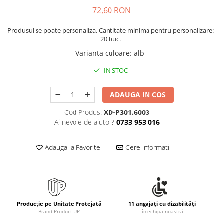
Rollere
72,60 RON
Finelinere
Textmarkere
Produsul se poate personaliza. Cantitate minima pentru personalizare:
20 buc.
Markere diverse
Varianta culoare
:
alb
Carioci si creioane colorate
Rezerve instrumente scris
IN STOC
Tavite documente si suporturi
ADAUGA IN COS
Ascutitori, radiere, agrafe
Foarfece pentru birou
Cod Produs:
XD-P301.6003
Ai nevoie de ajutor?
0733 953 016
Curatenie si igiena
Produse Antibacteriene
Adauga la Favorite
Cere informatii
Articole pentru baie
Articole pentru bucatarie
Maturi, mopuri si galeti
Hartie igienica, prosoape hartie si
Producție pe Unitate Protejată
11 angajați cu dizabilități
dispensere
Brand Product UP
în echipa noastră