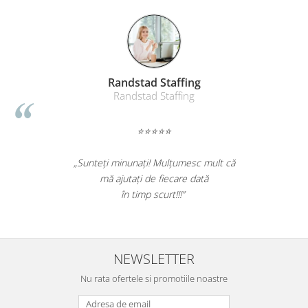
Suporturi si huse telefoane &
tablete
Periferice PC si accesorii
Ergnonomice
Audio
Randstad Staffing
Randstad Staffing
Boxe portabile
Casti
⭐⭐⭐⭐⭐
Tehnica si mobilier pentru birou
Laminatoare
„Sunteți minunați! Mulțumesc mult că
Folii laminare
mă ajutați de fiecare dată
Accesorii mobilier
în timp scurt!!!”
Ghilotine și Trimmere
Calculatoare de birou
NEWSLETTER
Distrugatoare documente
Cosuri de gunoi pentru birou
Nu rata ofertele si promotiile noastre
Scaune, birouri si produse