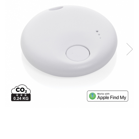
Bibliorafturi, caiete mecanice,
separatoare
Capsatoare, capse si perforatoare
Caiete si blocnotesuri
Dosare, folii protectie si mape
Accesorii diverse pentru birou
Etichetare si ambalare
Arhivare si depozitare
Instrumente de scris
Pixuri de plastic
Pixuri metalice
Pixuri cu gel
Stilouri
Seturi de scris Premium
Instrumente de scris eco
Creioane mecanice si grafit