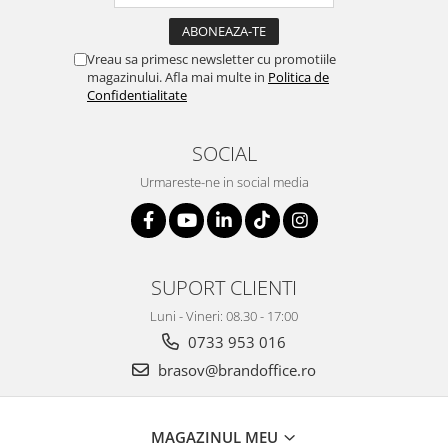
ergonomice
Masini de legat, indosariat si
accesorii
Vreau sa primesc newsletter cu promotiile
magazinului. Afla mai multe in
Politica de
Protocol si HORECA
Confidentialitate
Apa si bauturi racoritoare
Cafea, ceai, zahar, lapte
SOCIAL
Casa si bucatarie
Urmareste-ne in social media
Cani si pahare
Bucatarie si servire
Textile si confort pentru casa
SUPORT CLIENTI
Decor si interior
Luni - Vineri: 08.30 - 17:00
Seturi si accesorii pentru vin
0733 953 016
Rucsacuri si articole de calatorie
brasov@brandoffice.ro
Rucsacuri
Trollere, genti si accesorii de voiaj
MAGAZINUL MEU
Genti de umar si borsete