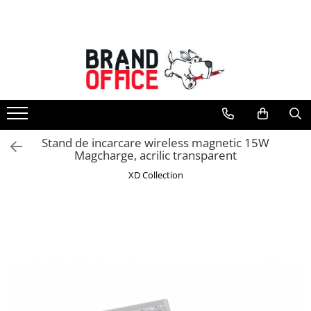
Toate Produsele
Unitate Protejata - PRODUCTIE
Hartie copiator si produse
tipografice
Produse consumabile din hartie
Stand de incarcare wireless magnetic 15W
Detergenti si dezinfectanti
Magcharge, acrilic transparent
Formulare tipizate
XD Collection
Saci menajeri (Unitate Protejata)
Agende, calendare si organizatoare
Agende personalizabile
Organizatoare business
Birotica si papetarie
Hartie si articole din hartie