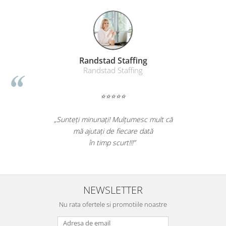
Suporturi si huse telefoane &
tablete
Periferice PC si accesorii
Ergnonomice
Audio
Randstad Staffing
Randstad Staffing
Boxe portabile
Casti
⭐⭐⭐⭐⭐
Tehnica si mobilier pentru birou
Laminatoare
„Sunteți minunați! Mulțumesc mult că
Folii laminare
mă ajutați de fiecare dată
Accesorii mobilier
în timp scurt!!!”
Ghilotine și Trimmere
Calculatoare de birou
NEWSLETTER
Distrugatoare documente
Cosuri de gunoi pentru birou
Nu rata ofertele si promotiile noastre
Scaune, birouri si produse