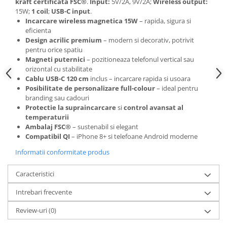
kraft certificata FSC®
.
Input:
5V/2A, 9V/2A;
Wireless output:
Camasi
15W;
1 coil
;
USB-C input
.
Pantaloni
Incarcare wireless magnetica 15W
– rapida, sigura si
Pantaloni cu pieptar
eficienta
Design acrilic premium
– modern si decorativ, potrivit
Hanorace
pentru orice spatiu
Jachete
Magneti puternici
– pozitioneaza telefonul vertical sau
Impermeabile
orizontal cu stabilitate
Cablu USB-C 120 cm
inclus – incarcare rapida si usoara
Veste
Posibilitate de personalizare full-colour
– ideal pentru
Reflectorizante
branding sau cadouri
Incaltaminte
Protectie la supraincarcare
si
control avansat al
temperaturii
Incaltaminte de lucru si protectie
Ambalaj FSC®
– sustenabil si elegant
Incaltaminte de oras si munte
Compatibil QI
– iPhone 8+ si telefoane Android moderne
Echipamente medicale
Informatii conformitate produs
Manusi de protectie
Caracteristici
Accesorii pentru protectia capului
Intrebari frecvente
Casti de protectie
Antifoane
Review-uri
(0)
Ochelari de protectie si viziere