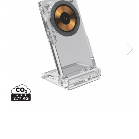
Bibliorafturi, caiete mecanice,
separatoare
Capsatoare, capse si perforatoare
Caiete si blocnotesuri
Dosare, folii protectie si mape
Accesorii diverse pentru birou
Etichetare si ambalare
Arhivare si depozitare
Instrumente de scris
Pixuri de plastic
Pixuri metalice
Pixuri cu gel
Stilouri
Seturi de scris Premium
Instrumente de scris eco
Creioane mecanice si grafit