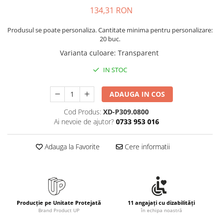
Rollere
134,31 RON
Finelinere
Textmarkere
Produsul se poate personaliza. Cantitate minima pentru personalizare:
20 buc.
Markere diverse
Varianta culoare
:
Transparent
Carioci si creioane colorate
Rezerve instrumente scris
IN STOC
Tavite documente si suporturi
ADAUGA IN COS
Ascutitori, radiere, agrafe
Foarfece pentru birou
Cod Produs:
XD-P309.0800
Ai nevoie de ajutor?
0733 953 016
Curatenie si igiena
Produse Antibacteriene
Adauga la Favorite
Cere informatii
Articole pentru baie
Articole pentru bucatarie
Maturi, mopuri si galeti
Hartie igienica, prosoape hartie si
Producție pe Unitate Protejată
11 angajați cu dizabilități
dispensere
Brand Product UP
în echipa noastră