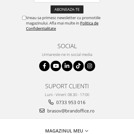
ergonomice
Masini de legat, indosariat si
accesorii
Vreau sa primesc newsletter cu promotiile
magazinului. Afla mai multe in
Politica de
Protocol si HORECA
Confidentialitate
Apa si bauturi racoritoare
Cafea, ceai, zahar, lapte
SOCIAL
Casa si bucatarie
Urmareste-ne in social media
Cani si pahare
Bucatarie si servire
Textile si confort pentru casa
SUPORT CLIENTI
Decor si interior
Luni - Vineri: 08.30 - 17:00
Seturi si accesorii pentru vin
0733 953 016
Rucsacuri si articole de calatorie
brasov@brandoffice.ro
Rucsacuri
Trollere, genti si accesorii de voiaj
MAGAZINUL MEU
Genti de umar si borsete