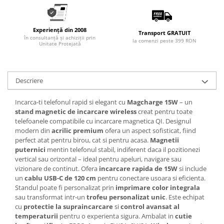
Articole pentru rufe, casa,
geamuri, mobila
Articole pentru birou, suprafete,
Experiență din 2008
Transport GRATUIT
în consultanță și achiziții prin
pardoseli
la comenzi peste 399 RON
Unitate Protejată
Intretinere si odorizante masina
Saci de gunoi
Descriere
Accesorii pentru curatenie
Tipografie si stampile
Incarca-ti telefonul rapid si elegant cu
Magcharge 15W
– un
stand magnetic de incarcare wireless
creat pentru toate
Formulare tipizate
telefoanele compatibile cu incarcare magnetica QI. Designul
Caiete si blocnotesuri
modern din
acrilic premium
ofera un aspect sofisticat, fiind
perfect atat pentru birou, cat si pentru acasa.
Magnetii
personalizate
puternici
mentin telefonul stabil, indiferent daca il pozitionezi
Stampile, tusiere si tus
vertical sau orizontal – ideal pentru apeluri, navigare sau
vizionare de continut. Ofera
incarcare rapida de 15W
si include
Protectia muncii si Imbracaminte
un
cablu USB-C de 120 cm
pentru conectare usoara si eficienta.
Imbracaminte
Standul poate fi personalizat prin
imprimare color integrala
sau transformat intr-un
trofeu personalizat unic
. Este echipat
Tricouri
cu
protectie la supraincarcare
si
control avansat al
Bluze & Pulovere
temperaturii
pentru o experienta sigura. Ambalat in
cutie