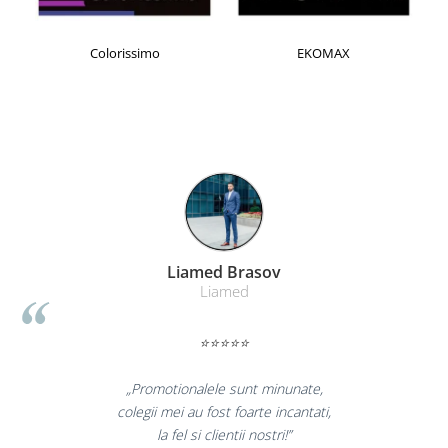
Table magnetice (whiteboard-uri)
Electronice si accesorii tech
Colorissimo
EKOMAX
Gadgeturi mobile
Securitate digitala
Adaptoare de calatorie
Baterii si acumulatori
Cabluri si conectivitate
Incarcatoare wireless
Incarcatoare cu fir si auto
Liamed Brasov
Ceasuri smart - Smartwatch
Liamed
Baterii externe - Powerbanks
Accesorii localizare (FindMy)
⭐⭐⭐⭐⭐
Cartuse, tonere, consumabile PC
„Promotionalele sunt minunate,
Standuri PC si suporturi
colegii mei au fost foarte incantati,
ergonomice
la fel si clientii nostri!”