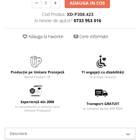
Rollere
ADAUGA IN COS
Finelinere
Cod Produs:
XD-P308.423
Textmarkere
Ai nevoie de ajutor?
0733 953 016
Markere diverse
Carioci si creioane colorate
Adauga la Favorite
Cere informatii
Rezerve instrumente scris
Tavite documente si suporturi
Ascutitori, radiere, agrafe
Foarfece pentru birou
Producție pe Unitate Protejată
11 angajați cu dizabilități
Brand Product UP
în echipa noastră
Curatenie si igiena
Produse Antibacteriene
Articole pentru baie
Experiență din 2008
Transport GRATUIT
în consultanță și achiziții prin
Articole pentru bucatarie
la comenzi peste 399 RON
Unitate Protejată
Maturi, mopuri si galeti
Hartie igienica, prosoape hartie si
dispensere
Descriere