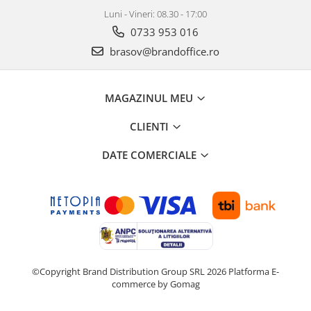
ergonomice
Luni - Vineri: 08.30 - 17:00
Masini de legat, indosariat si
0733 953 016
accesorii
brasov@brandoffice.ro
Protocol si HORECA
Apa si bauturi racoritoare
MAGAZINUL MEU
Cafea, ceai, zahar, lapte
Casa si bucatarie
CLIENTI
Cani si pahare
DATE COMERCIALE
Bucatarie si servire
Textile si confort pentru casa
Decor si interior
Seturi si accesorii pentru vin
Rucsacuri si articole de calatorie
Rucsacuri
©Copyright Brand Distribution Group SRL 2026
Platforma E-
commerce by Gomag
Trollere, genti si accesorii de voiaj
Genti de umar si borsete