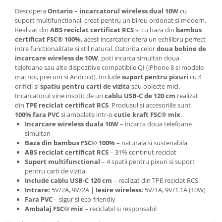
Articole pentru rufe, casa,
Descopera
Ontario – incarcatorul wireless dual 10W
cu
geamuri, mobila
suport multifunctional, creat pentru un birou ordonat si modern.
Articole pentru birou, suprafete,
Realizat din
ABS reciclat certificat RCS
si cu baza din
bambus
certificat FSC® 100%
, acest incarcator ofera un echilibru perfect
pardoseli
intre functionalitate si stil natural. Datorita celor
doua bobine de
Intretinere si odorizante masina
incarcare wireless de 10W
, poti incarca simultan doua
telefoane sau alte dispozitive compatibile QI (iPhone 8 si modele
Saci de gunoi
mai noi, precum si Android). Include
suport pentru pixuri
cu 4
Accesorii pentru curatenie
orificii si
spatiu pentru carti de vizita
sau obiecte mici.
Incarcatorul vine insotit de un
cablu USB-C de 120 cm
realizat
Tipografie si stampile
din
TPE reciclat certificat RCS
. Produsul si accesoriile sunt
Formulare tipizate
100% fara PVC
si ambalate intr-o
cutie kraft FSC® mix
.
Incarcare wireless duala 10W
– incarca doua telefoane
Caiete si blocnotesuri
simultan
personalizate
Baza din bambus FSC® 100%
– naturala si sustenabila
ABS reciclat certificat RCS
– 31% continut reciclat
Stampile, tusiere si tus
Suport multifunctional
– 4 spatii pentru pixuri si suport
Protectia muncii si Imbracaminte
pentru carti de vizita
Include cablu USB-C 120 cm
– realizat din TPE reciclat RCS
Imbracaminte
Intrare:
5V/2A, 9V/2A |
Iesire wireless:
5V/1A, 9V/1.1A (10W)
Tricouri
Fara PVC
– sigur si eco-friendly
Ambalaj FSC® mix
– reciclabil si responsabil
Bluze & Pulovere