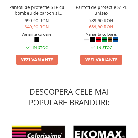
Masti de protectie respiratorie
Pantofi de protectie S1P cu
Pantofi de protectie S1PL
bombeu de carbon si
unisex
Sepci, caciuli si esarfe
inchidere BOAÂ® Fit
999,90 RON
789,90 RON
Pachete promotionale
849,90 RON
689,90 RON
Accesorii pentru protectia muncii
Varianta culoare:
Varianta culoare:
Sosete de lucru
IN STOC
IN STOC
Branturi
Diverse accesorii
VEZI VARIANTE
VEZI VARIANTE
Articole de unica folosinta
Copii - tricouri si hanorace
Comunicare si prezentare
DESCOPERA CELE MAI
Flipchart-uri
POPULARE BRANDURI:
Ecrane Interactive
Sisteme de afisare
Ecrane de proiectie
Accesorii prezentare