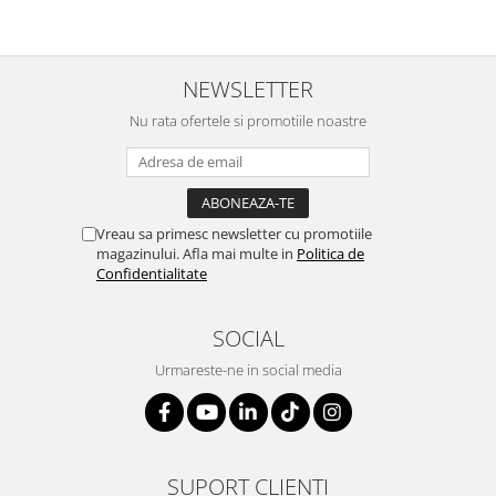
Suporturi si huse telefoane &
tablete
Periferice PC si accesorii
NEWSLETTER
Ergnonomice
Audio
Nu rata ofertele si promotiile noastre
Boxe portabile
Casti
Tehnica si mobilier pentru birou
Vreau sa primesc newsletter cu promotiile
Laminatoare
magazinului. Afla mai multe in
Politica de
Confidentialitate
Folii laminare
Accesorii mobilier
SOCIAL
Ghilotine și Trimmere
Urmareste-ne in social media
Calculatoare de birou
Distrugatoare documente
Cosuri de gunoi pentru birou
SUPORT CLIENTI
Scaune, birouri si produse