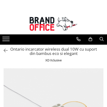
Toate Produsele
Unitate Protejata - PRODUCTIE
Hartie copiator si produse
tipografice
Produse consumabile din hartie
Ontario incarcator wireless dual 10W cu suport
Detergenti si dezinfectanti
din bambus eco si elegant
Formulare tipizate
XD Xclusive
Saci menajeri (Unitate Protejata)
Agende, calendare si organizatoare
Agende personalizabile
Organizatoare business
Birotica si papetarie
Hartie si articole din hartie