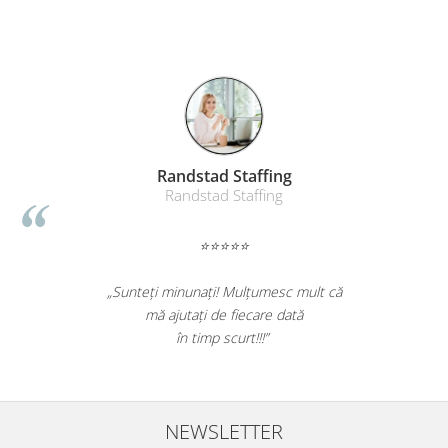
Randstad Staffing
Randstad Staffing
⭐⭐⭐⭐⭐
„Sunteți minunați! Mulțumesc mult că
mă ajutați de fiecare dată
în timp scurt!!!”
NEWSLETTER