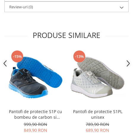
Review-uri
(0)
PRODUSE SIMILARE
-15%
-13%
Pantofi de protectie S1P cu
Pantofi de protectie S1PL
bombeu de carbon si
unisex
inchidere BOAÂ® Fit
999,90 RON
789,90 RON
849,90 RON
689,90 RON