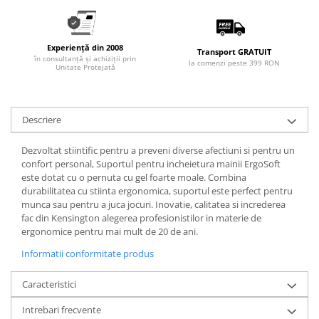
Experiență din 2008
Transport GRATUIT
în consultanță și achiziții prin
la comenzi peste 399 RON
Unitate Protejată
Descriere
Dezvoltat stiintific pentru a preveni diverse afectiuni si pentru un
confort personal, Suportul pentru incheietura mainii ErgoSoft
este dotat cu o pernuta cu gel foarte moale. Combina
durabilitatea cu stiinta ergonomica, suportul este perfect pentru
munca sau pentru a juca jocuri. Inovatie, calitatea si increderea
fac din Kensington alegerea profesionistilor in materie de
ergonomice pentru mai mult de 20 de ani.
Informatii conformitate produs
Caracteristici
Intrebari frecvente