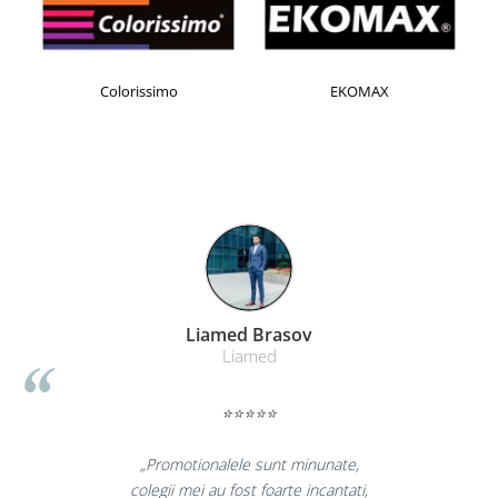
Colorissimo
EKOMAX
Liamed Brasov
Liamed
⭐⭐⭐⭐⭐
„Promotionalele sunt minunate,
colegii mei au fost foarte incantati,