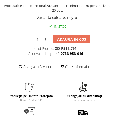
Produsul se poate personaliza. Cantitate minima pentru personalizare:
20 buc.
Varianta culoare
:
negru
IN STOC
ADAUGA IN COS
Cod Produs:
XD-P513.791
Ai nevoie de ajutor?
0733 953 016
Adauga la Favorite
Cere informatii
Producție pe Unitate Protejată
11 angajați cu dizabilități
Brand Product UP
în echipa noastră