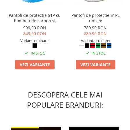
Pantofi de protectie S1P cu
Pantofi de protectie S1PL
bombeu de carbon si
unisex
inchidere BOAÂ® Fit
999,90 RON
789,90 RON
849,90 RON
689,90 RON
Varianta culoare:
Varianta culoare:
IN STOC
IN STOC
VEZI VARIANTE
VEZI VARIANTE
DESCOPERA CELE MAI
POPULARE BRANDURI: