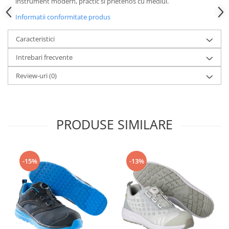
instrument modern, practic si prietenos cu mediul.
Informatii conformitate produs
Caracteristici
Intrebari frecvente
Review-uri
(0)
PRODUSE SIMILARE
-15%
-13%