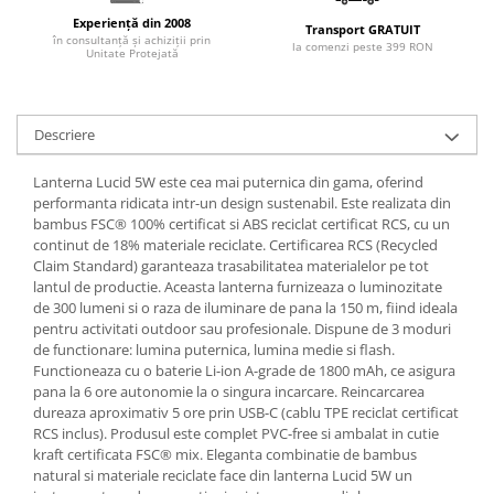
Experiență din 2008
Transport GRATUIT
în consultanță și achiziții prin
la comenzi peste 399 RON
Unitate Protejată
Descriere
Lanterna Lucid 5W este cea mai puternica din gama, oferind
performanta ridicata intr-un design sustenabil. Este realizata din
bambus FSC® 100% certificat si ABS reciclat certificat RCS, cu un
continut de 18% materiale reciclate. Certificarea RCS (Recycled
Claim Standard) garanteaza trasabilitatea materialelor pe tot
lantul de productie. Aceasta lanterna furnizeaza o luminozitate
de 300 lumeni si o raza de iluminare de pana la 150 m, fiind ideala
pentru activitati outdoor sau profesionale. Dispune de 3 moduri
de functionare: lumina puternica, lumina medie si flash.
Functioneaza cu o baterie Li-ion A-grade de 1800 mAh, ce asigura
pana la 6 ore autonomie la o singura incarcare. Reincarcarea
dureaza aproximativ 5 ore prin USB-C (cablu TPE reciclat certificat
RCS inclus). Produsul este complet PVC-free si ambalat in cutie
kraft certificata FSC® mix. Eleganta combinatie de bambus
natural si materiale reciclate face din lanterna Lucid 5W un