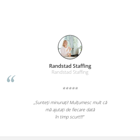
Randstad Staffing
Randstad Staffing
⭐⭐⭐⭐⭐
„Sunteți minunați! Mulțumesc mult că
mă ajutați de fiecare dată
în timp scurt!!!”