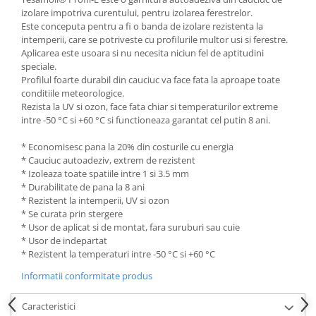
izolare impotriva curentului, pentru izolarea ferestrelor.
Este conceputa pentru a fi o banda de izolare rezistenta la
intemperii, care se potriveste cu profilurile multor usi si ferestre.
Aplicarea este usoara si nu necesita niciun fel de aptitudini
speciale.
Profilul foarte durabil din cauciuc va face fata la aproape toate
conditiile meteorologice.
Rezista la UV si ozon, face fata chiar si temperaturilor extreme
intre -50 °C si +60 °C si functioneaza garantat cel putin 8 ani.
* Economisesc pana la 20% din costurile cu energia
* Cauciuc autoadeziv, extrem de rezistent
* Izoleaza toate spatiile intre 1 si 3.5 mm
* Durabilitate de pana la 8 ani
* Rezistent la intemperii, UV si ozon
* Se curata prin stergere
* Usor de aplicat si de montat, fara suruburi sau cuie
* Usor de indepartat
* Rezistent la temperaturi intre -50 °C si +60 °C
Informatii conformitate produs
Caracteristici