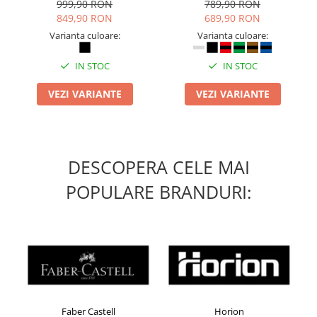
inchidere BOAÂ® Fit
999,90 RON
789,90 RON
849,90 RON
689,90 RON
Varianta culoare:
Varianta culoare:
IN STOC
IN STOC
VEZI VARIANTE
VEZI VARIANTE
DESCOPERA CELE MAI
POPULARE BRANDURI:
Faber Castell
Horion