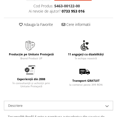
Cod Produs:
5463-00122-00
Ai nevoie de ajutor?
0733 953 016
Adauga la Favorite
Cere informatii
Producție pe Unitate Protejată
11 angajați cu dizabilități
Brand Product UP
în echipa noastră
Experiență din 2008
Transport GRATUIT
în consultanță și achiziții prin
la comenzi peste 399 RON
Unitate Protejată
Descriere
Tesamoll® Profil-E este o garnitura autoadeziva din cauciuc de