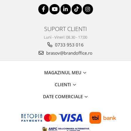
Suporturi si huse telefoane &
tablete
Periferice PC si accesorii
Ergnonomice
SUPORT CLIENTI
Audio
Luni - Vineri: 08.30 - 17:00
Boxe portabile
0733 953 016
Casti
brasov@brandoffice.ro
Tehnica si mobilier pentru birou
Laminatoare
MAGAZINUL MEU
Folii laminare
Accesorii mobilier
CLIENTI
Ghilotine și Trimmere
DATE COMERCIALE
Calculatoare de birou
Distrugatoare documente
Cosuri de gunoi pentru birou
Scaune, birouri si produse