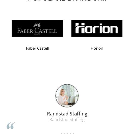
Masti de protectie respiratorie
Sepci, caciuli si esarfe
Pachete promotionale
Accesorii pentru protectia muncii
Sosete de lucru
Branturi
Faber Castell
Horion
Diverse accesorii
Articole de unica folosinta
Copii - tricouri si hanorace
Comunicare si prezentare
Flipchart-uri
Ecrane Interactive
Sisteme de afisare
Randstad Staffing
Ecrane de proiectie
Randstad Staffing
Accesorii prezentare