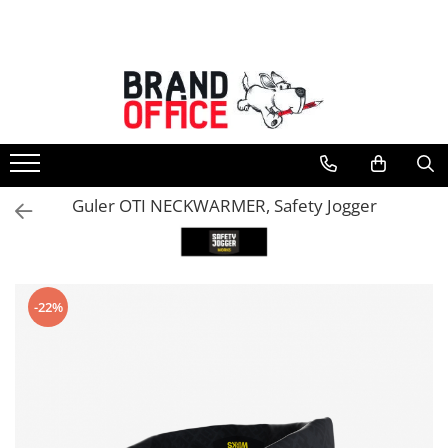
Toate Produsele
Unitate Protejata - PRODUCTIE
Hartie copiator si produse
tipografice
Produse consumabile din hartie
Guler OTI NECKWARMER, Safety Jogger
Detergenti si dezinfectanti
Formulare tipizate
Saci menajeri (Unitate Protejata)
-22%
Agende, calendare si organizatoare
Agende personalizabile
Organizatoare business
Birotica si papetarie
Hartie si articole din hartie