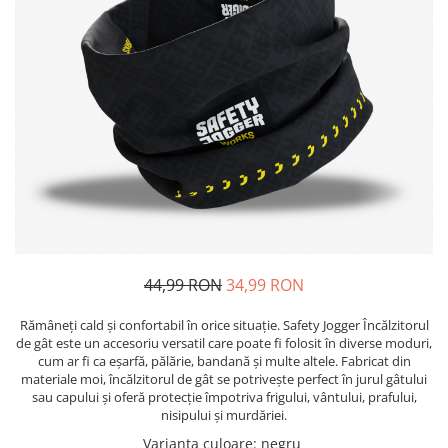
Bibliorafturi, caiete mecanice,
separatoare
Capsatoare, capse si perforatoare
Caiete si blocnotesuri
Dosare, folii protectie si mape
Accesorii diverse pentru birou
Etichetare si ambalare
Arhivare si depozitare
Instrumente de scris
Pixuri de plastic
44,99 RON
34,99 RON
Pixuri metalice
Rămâneți cald și confortabil în orice situație. Safety Jogger Încălzitorul
Pixuri cu gel
de gât este un accesoriu versatil care poate fi folosit în diverse moduri,
Stilouri
cum ar fi ca eșarfă, pălărie, bandană și multe altele. Fabricat din
Seturi de scris Premium
materiale moi, încălzitorul de gât se potrivește perfect în jurul gâtului
sau capului și oferă protecție împotriva frigului, vântului, prafului,
Instrumente de scris eco
nisipului și murdăriei.
Creioane mecanice si grafit
Varianta culoare
:
negru