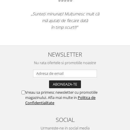
⭐⭐⭐⭐⭐
Table magnetice (whiteboard-uri)
Electronice si accesorii tech
„Sunteți minunați! Mulțumesc mult că
Gadgeturi mobile
mă ajutați de fiecare dată
Securitate digitala
în timp scurt!!!”
Adaptoare de calatorie
Baterii si acumulatori
NEWSLETTER
Cabluri si conectivitate
Nu rata ofertele si promotiile noastre
Incarcatoare wireless
Incarcatoare cu fir si auto
Ceasuri smart - Smartwatch
Baterii externe - Powerbanks
Vreau sa primesc newsletter cu promotiile
magazinului. Afla mai multe in
Politica de
Accesorii localizare (FindMy)
Confidentialitate
Cartuse, tonere, consumabile PC
Standuri PC si suporturi
SOCIAL
ergonomice
Urmareste-ne in social media