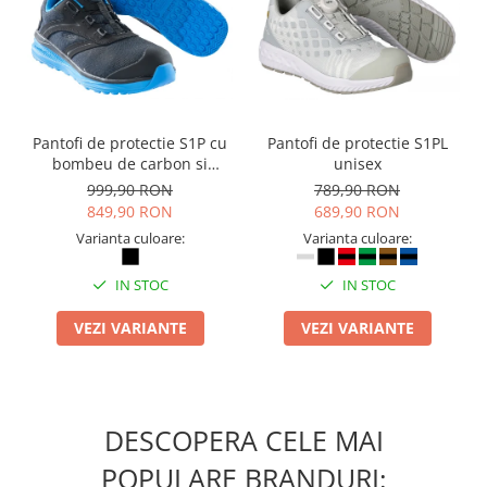
Camasi
Pantaloni
Pantaloni cu pieptar
Hanorace
Jachete
Pantofi de protectie S1P cu
Pantofi de protectie S1PL
Impermeabile
bombeu de carbon si
unisex
Veste
inchidere BOAÂ® Fit
999,90 RON
789,90 RON
Reflectorizante
849,90 RON
689,90 RON
Incaltaminte
Varianta culoare:
Varianta culoare:
Incaltaminte de lucru si protectie
IN STOC
IN STOC
Incaltaminte de oras si munte
Echipamente medicale
VEZI VARIANTE
VEZI VARIANTE
Manusi de protectie
Accesorii pentru protectia capului
Casti de protectie
DESCOPERA CELE MAI
Antifoane
POPULARE BRANDURI:
Ochelari de protectie si viziere