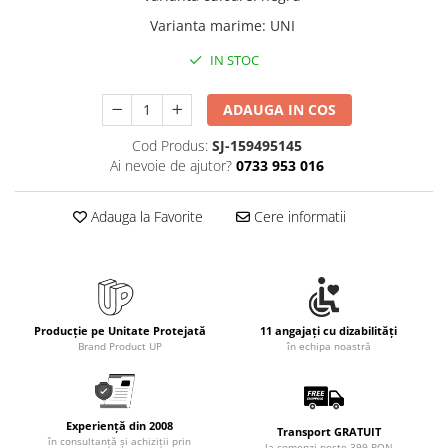
Rollere
Varianta marime
:
UNI
Finelinere
Textmarkere
IN STOC
Markere diverse
ADAUGA IN COS
Carioci si creioane colorate
Rezerve instrumente scris
Cod Produs:
SJ-159495145
Tavite documente si suporturi
Ai nevoie de ajutor?
0733 953 016
Ascutitori, radiere, agrafe
Adauga la Favorite
Cere informatii
Foarfece pentru birou
Curatenie si igiena
Produse Antibacteriene
Articole pentru baie
Producție pe Unitate Protejată
11 angajați cu dizabilități
Articole pentru bucatarie
Brand Product UP
în echipa noastră
Maturi, mopuri si galeti
Hartie igienica, prosoape hartie si
dispensere
Experiență din 2008
Transport GRATUIT
în consultanță și achiziții prin
la comenzi peste 399 RON