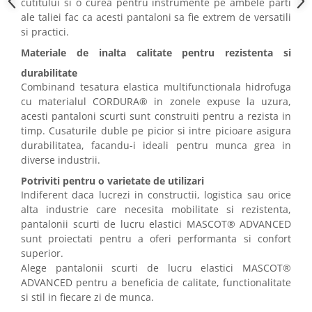
cutitului si o curea pentru instrumente pe ambele parti
Masti de protectie respiratorie
ale taliei fac ca acesti pantaloni sa fie extrem de versatili
Sepci, caciuli si esarfe
si practici.
Pachete promotionale
Materiale de inalta calitate pentru rezistenta si
Accesorii pentru protectia muncii
durabilitate
Combinand tesatura elastica multifunctionala hidrofuga
Sosete de lucru
cu materialul CORDURA® in zonele expuse la uzura,
Branturi
acesti pantaloni scurti sunt construiti pentru a rezista in
Diverse accesorii
timp. Cusaturile duble pe picior si intre picioare asigura
durabilitatea, facandu-i ideali pentru munca grea in
Articole de unica folosinta
diverse industrii.
Copii - tricouri si hanorace
Potriviti pentru o varietate de utilizari
Comunicare si prezentare
Indiferent daca lucrezi in constructii, logistica sau orice
Flipchart-uri
alta industrie care necesita mobilitate si rezistenta,
pantalonii scurti de lucru elastici MASCOT® ADVANCED
Ecrane Interactive
sunt proiectati pentru a oferi performanta si confort
Sisteme de afisare
superior.
Alege pantalonii scurti de lucru elastici MASCOT®
Ecrane de proiectie
ADVANCED pentru a beneficia de calitate, functionalitate
Accesorii prezentare
si stil in fiecare zi de munca.