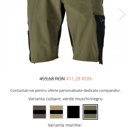
Bibliorafturi, caiete mecanice,
separatoare
Capsatoare, capse si perforatoare
Caiete si blocnotesuri
Dosare, folii protectie si mape
Accesorii diverse pentru birou
Etichetare si ambalare
Arhivare si depozitare
Instrumente de scris
459,68 RON
411,28 RON
Pixuri de plastic
Pixuri metalice
Contactati-ne pentru oferte personalizate dedicate companiilor.
Pixuri cu gel
Varianta culoare
: verde muschi/negru
Stilouri
Seturi de scris Premium
Instrumente de scris eco
Varianta marime
:
Creioane mecanice si grafit