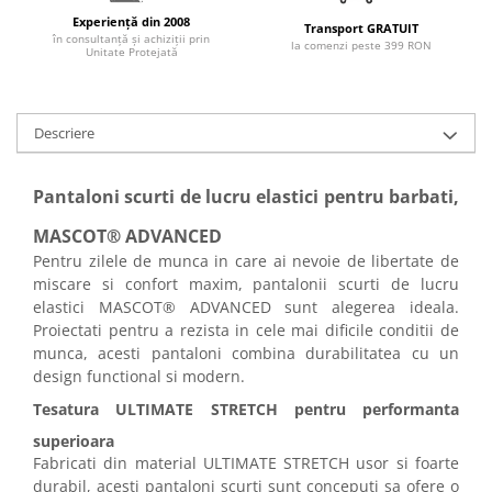
Articole pentru rufe, casa,
Experiență din 2008
Transport GRATUIT
geamuri, mobila
în consultanță și achiziții prin
la comenzi peste 399 RON
Unitate Protejată
Articole pentru birou, suprafete,
pardoseli
Intretinere si odorizante masina
Descriere
Saci de gunoi
Accesorii pentru curatenie
Pantaloni scurti de lucru elastici pentru barbati,
Tipografie si stampile
MASCOT® ADVANCED
Formulare tipizate
Pentru zilele de munca in care ai nevoie de libertate de
miscare si confort maxim, pantalonii scurti de lucru
Caiete si blocnotesuri
elastici MASCOT® ADVANCED sunt alegerea ideala.
personalizate
Proiectati pentru a rezista in cele mai dificile conditii de
Stampile, tusiere si tus
munca, acesti pantaloni combina durabilitatea cu un
design functional si modern.
Protectia muncii si Imbracaminte
Imbracaminte
Tesatura ULTIMATE STRETCH pentru performanta
Tricouri
superioara
Fabricati din material ULTIMATE STRETCH usor si foarte
Bluze & Pulovere
durabil, acesti pantaloni scurti sunt conceputi sa ofere o