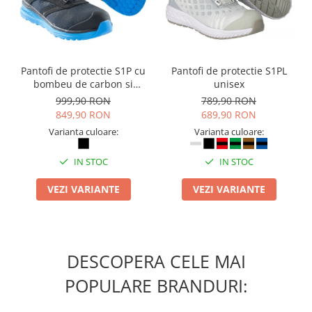
Suporturi si huse telefoane &
tablete
Periferice PC si accesorii
Ergnonomice
Pantofi de protectie S1P cu
Pantofi de protectie S1PL
Audio
bombeu de carbon si
unisex
Boxe portabile
inchidere BOAÂ® Fit
999,90 RON
789,90 RON
849,90 RON
689,90 RON
Casti
Varianta culoare:
Varianta culoare:
Tehnica si mobilier pentru birou
Laminatoare
IN STOC
IN STOC
Folii laminare
VEZI VARIANTE
VEZI VARIANTE
Accesorii mobilier
Ghilotine și Trimmere
Calculatoare de birou
DESCOPERA CELE MAI
Distrugatoare documente
POPULARE BRANDURI:
Cosuri de gunoi pentru birou
Scaune, birouri si produse