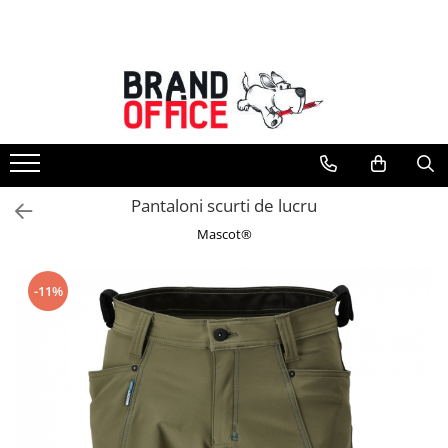
Toate Produsele
Unitate Protejata - PRODUCTIE
Hartie copiator si produse
tipografice
Produse consumabile din hartie
Pantaloni scurti de lucru
Detergenti si dezinfectanti
Mascot®
Formulare tipizate
Saci menajeri (Unitate Protejata)
-11%
Agende, calendare si organizatoare
Agende personalizabile
Organizatoare business
Birotica si papetarie
Hartie si articole din hartie