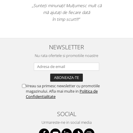
 si
„Foarte bun produsul. A scos efectiv toata
Genti, huse si rucsacuri de laptop
asate
mizeria din pardoseli. Livrarea a fost rapida.
Genti de plaja si cumparaturi
Recomand sa cumparati! Nota 10.”
Portofele si portcarduri RFID
Sport si accesorii outdoor
Sticle, cani si termosuri to go
NEWSLETTER
Sport, jocuri si accesorii
Nu rata ofertele si promotiile noastre
Gratare si picnic
Plaja si relaxare
Genti frigorifice
Vreau sa primesc newsletter cu promotiile
Ochelari de soare
magazinului. Afla mai multe in
Politica de
Confidentialitate
Lanyards si brelocuri
Umbrele
SOCIAL
Scule, unelte si iluminat
Urmareste-ne in social media
Unelte multifunctionale si bricege
(multitools)