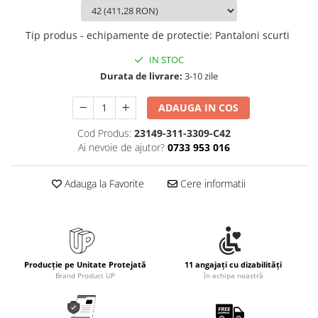
Rollere
Finelinere
Tip produs - echipamente de protectie
:
Pantaloni scurti
Textmarkere
IN STOC
Markere diverse
Durata de livrare:
3-10 zile
Carioci si creioane colorate
Rezerve instrumente scris
ADAUGA IN COS
Tavite documente si suporturi
Cod Produs:
23149-311-3309-C42
Ascutitori, radiere, agrafe
Ai nevoie de ajutor?
0733 953 016
Foarfece pentru birou
Curatenie si igiena
Adauga la Favorite
Cere informatii
Produse Antibacteriene
Articole pentru baie
Articole pentru bucatarie
Producție pe Unitate Protejată
11 angajați cu dizabilități
Maturi, mopuri si galeti
Brand Product UP
în echipa noastră
Hartie igienica, prosoape hartie si
dispensere