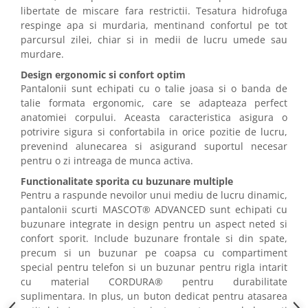
Camasi
libertate de miscare fara restrictii. Tesatura hidrofuga
Pantaloni
respinge apa si murdaria, mentinand confortul pe tot
Pantaloni cu pieptar
parcursul zilei, chiar si in medii de lucru umede sau
murdare.
Hanorace
Jachete
Design ergonomic si confort optim
Pantalonii sunt echipati cu o talie joasa si o banda de
Impermeabile
talie formata ergonomic, care se adapteaza perfect
Veste
anatomiei corpului. Aceasta caracteristica asigura o
Reflectorizante
potrivire sigura si confortabila in orice pozitie de lucru,
Incaltaminte
prevenind alunecarea si asigurand suportul necesar
pentru o zi intreaga de munca activa.
Incaltaminte de lucru si protectie
Functionalitate sporita cu buzunare multiple
Incaltaminte de oras si munte
Pentru a raspunde nevoilor unui mediu de lucru dinamic,
Echipamente medicale
pantalonii scurti MASCOT® ADVANCED sunt echipati cu
buzunare integrate in design pentru un aspect neted si
Manusi de protectie
confort sporit. Include buzunare frontale si din spate,
Accesorii pentru protectia capului
precum si un buzunar pe coapsa cu compartiment
Casti de protectie
special pentru telefon si un buzunar pentru rigla intarit
cu material CORDURA® pentru durabilitate
Antifoane
suplimentara. In plus, un buton dedicat pentru atasarea
Ochelari de protectie si viziere