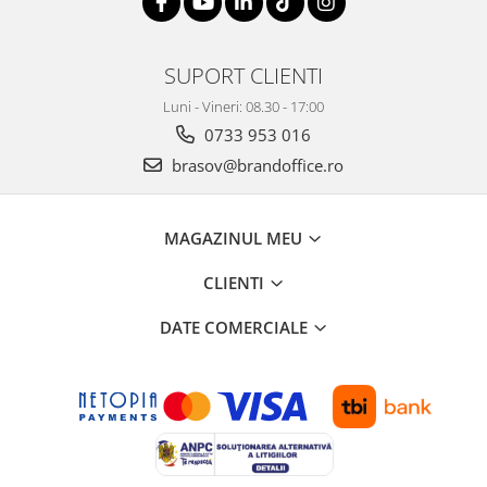
Seturi si scule de baza
Masurare si taiere
SUPORT CLIENTI
Lampi portabile
Luni - Vineri: 08.30 - 17:00
Lanterne, lampi si accesorii
0733 953 016
Pentru masini, biciclete si prim
brasov@brandoffice.ro
ajutor
Noutati si inovatii
MAGAZINUL MEU
Pachete Cadou Premium
Promotii si reduceri
CLIENTI
LICHIDARE DE STOC
DATE COMERCIALE