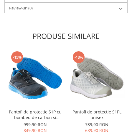
Review-uri
(0)
PRODUSE SIMILARE
-15%
-13%
Pantofi de protectie S1P cu
Pantofi de protectie S1PL
bombeu de carbon si
unisex
inchidere BOAÂ® Fit
999,90 RON
789,90 RON
849,90 RON
689,90 RON