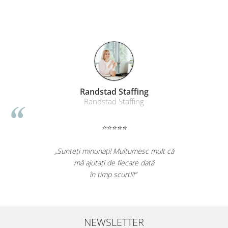
Randstad Staffing
Randstad Staffing
⭐⭐⭐⭐⭐
„Sunteți minunați! Mulțumesc mult că
mă ajutați de fiecare dată
în timp scurt!!!”
NEWSLETTER