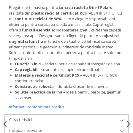
Pregateste-ti masina pentru iarna cu
racleta 3-in-1 Polard
,
realizata din
plastic reciclat certificat RCS
(ABS/HIPS/TPU). Cu
un
continut reciclat de 98%
, este o alegere responsabila si
eficienta pentru curatarea rapida a masinii tale. Capul reglabil
ofera
3 functii esentiale
: indepartarea ghetii, curatarea zapezii
si stergerea apei. Designul sau inteligent iti permite sa
ajustezi
unghiul si functia
in functie de situatie, astfel incat sa cureti
eficient parbrizul si geamurile indiferent de conditiile meteo.
Solida, confortabila si durabila – perfecta pentru fiecare sofer pe
timp de iarna.
Functie 3-in-1
– racleta, perie de zapada si stergator de apa
Cap reglabil
– se adapteaza rapid oricarei situatii
Materiale reciclate certificat RCS
– ABS/HIPS/TPU, 98%
continut reciclat
Constructie robusta
– durabila si usor de manevrat
Solutie practica de iarna
– ideala pentru parbrize, geamuri
si caroserie
Informatii conformitate produs
Caracteristici
Intrebari frecvente