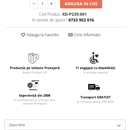
ADAUGA IN COS
Cod Produs:
XD-P239.001
Ai nevoie de ajutor?
0733 953 016
Adauga la Favorite
Cere informatii
Producție pe Unitate Protejată
11 angajați cu dizabilități
Brand Product UP
în echipa noastră
Experiență din 2008
Transport GRATUIT
în consultanță și achiziții prin
la comenzi peste 399 RON
Unitate Protejată
Descriere