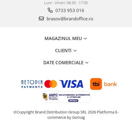
Suporturi si huse telefoane &
Luni - Vineri: 08.30 - 17:00
tablete
0733 953 016
Periferice PC si accesorii
brasov@brandoffice.ro
Ergnonomice
Audio
MAGAZINUL MEU
Boxe portabile
Casti
CLIENTI
Tehnica si mobilier pentru birou
DATE COMERCIALE
Laminatoare
Folii laminare
Accesorii mobilier
Ghilotine și Trimmere
Calculatoare de birou
Distrugatoare documente
©Copyright Brand Distribution Group SRL 2026
Platforma E-
commerce by Gomag
Cosuri de gunoi pentru birou
Scaune, birouri si produse