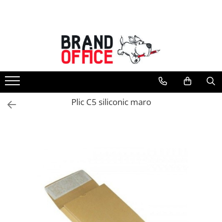
Toate Produsele
Unitate Protejata - PRODUCTIE
Hartie copiator si produse
tipografice
Produse consumabile din hartie
Plic C5 siliconic maro
Detergenti si dezinfectanti
Formulare tipizate
Saci menajeri (Unitate Protejata)
Agende, calendare si organizatoare
Agende personalizabile
Organizatoare business
Birotica si papetarie
Hartie si articole din hartie