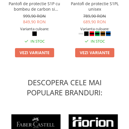
Camasi
Pantofi de protectie S1P cu
Pantofi de protectie S1PL
Pantaloni
bombeu de carbon si
unisex
inchidere BOAÂ® Fit
999,90 RON
789,90 RON
Pantaloni cu pieptar
849,90 RON
689,90 RON
Hanorace
Varianta culoare:
Varianta culoare:
Jachete
Impermeabile
IN STOC
IN STOC
Veste
VEZI VARIANTE
VEZI VARIANTE
Reflectorizante
Incaltaminte
Incaltaminte de lucru si protectie
Incaltaminte de oras si munte
DESCOPERA CELE MAI
Echipamente medicale
POPULARE BRANDURI:
Manusi de protectie
Accesorii pentru protectia capului
Casti de protectie
Antifoane
Ochelari de protectie si viziere