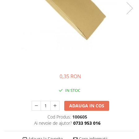
Bibliorafturi, caiete mecanice,
separatoare
Capsatoare, capse si perforatoare
Caiete si blocnotesuri
Dosare, folii protectie si mape
Accesorii diverse pentru birou
Etichetare si ambalare
Arhivare si depozitare
Instrumente de scris
0,35 RON
Pixuri de plastic
IN STOC
Pixuri metalice
Pixuri cu gel
ADAUGA IN COS
Stilouri
Cod Produs:
100605
Seturi de scris Premium
Ai nevoie de ajutor?
0733 953 016
Instrumente de scris eco
Creioane mecanice si grafit
Adauga la Favorite
Cere informatii