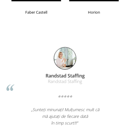
Masti de protectie respiratorie
Faber Castell
Horion
Sepci, caciuli si esarfe
Pachete promotionale
Accesorii pentru protectia muncii
Sosete de lucru
Branturi
Diverse accesorii
Articole de unica folosinta
Copii - tricouri si hanorace
Randstad Staffing
Comunicare si prezentare
Randstad Staffing
Flipchart-uri
Ecrane Interactive
⭐⭐⭐⭐⭐
Sisteme de afisare
„Sunteți minunați! Mulțumesc mult că
Ecrane de proiectie
mă ajutați de fiecare dată
Accesorii prezentare
în timp scurt!!!”