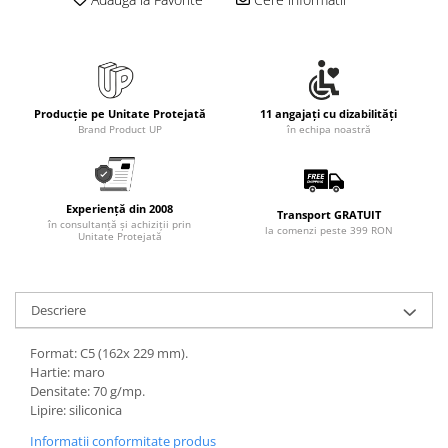
Rollere
Finelinere
Textmarkere
Markere diverse
Carioci si creioane colorate
Producție pe Unitate Protejată
11 angajați cu dizabilități
Brand Product UP
în echipa noastră
Rezerve instrumente scris
Tavite documente si suporturi
Ascutitori, radiere, agrafe
Experiență din 2008
Transport GRATUIT
Foarfece pentru birou
în consultanță și achiziții prin
la comenzi peste 399 RON
Unitate Protejată
Curatenie si igiena
Produse Antibacteriene
Descriere
Articole pentru baie
Articole pentru bucatarie
Format: C5 (162x 229 mm).
Hartie: maro
Maturi, mopuri si galeti
Densitate: 70 g/mp.
Hartie igienica, prosoape hartie si
Lipire: siliconica
dispensere
Informatii conformitate produs