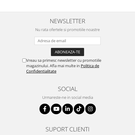
Table magnetice (whiteboard-uri)
Electronice si accesorii tech
Gadgeturi mobile
NEWSLETTER
Securitate digitala
Nu rata ofertele si promotiile noastre
Adaptoare de calatorie
Baterii si acumulatori
Cabluri si conectivitate
Vreau sa primesc newsletter cu promotiile
Incarcatoare wireless
magazinului. Afla mai multe in
Politica de
Confidentialitate
Incarcatoare cu fir si auto
Ceasuri smart - Smartwatch
SOCIAL
Baterii externe - Powerbanks
Urmareste-ne in social media
Accesorii localizare (FindMy)
Cartuse, tonere, consumabile PC
Standuri PC si suporturi
SUPORT CLIENTI
ergonomice