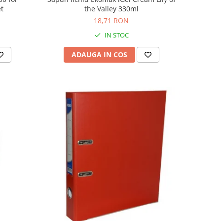
et
the Valley 330ml
18,71 RON
IN STOC
ADAUGA IN COS