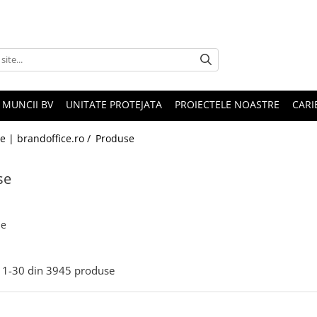
 MUNCII BV
UNITATE PROTEJATA
PROIECTELE NOASTRE
CARI
le | brandoffice.ro /
Produse
se
se
1-
30
din
3945
produse