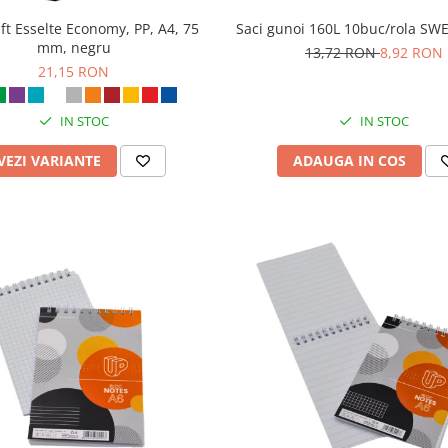
aft Esselte Economy, PP, A4, 75
Saci gunoi 160L 10buc/rola S
mm, negru
13,72 RON
8,92 RON
21,15 RON
IN STOC
IN STOC
VEZI VARIANTE
ADAUGA IN COS