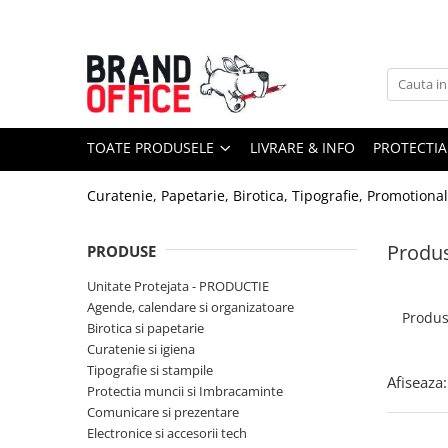
Toate Produsele
Unitate Protejata - PRODUCTIE
Hartie copiator si produse
TOATE PRODUSELE
LIVRARE & INFO
PROTECTIA
tipografice
Produse consumabile din hartie
Curatenie, Papetarie, Birotica, Tipografie, Promotiona
Detergenti si dezinfectanti
Formulare tipizate
Produ
PRODUSE
Saci menajeri (Unitate Protejata)
Unitate Protejata - PRODUCTIE
Agende, calendare si organizatoare
Agende, calendare si organizatoare
Produ
Birotica si papetarie
Agende personalizabile
Curatenie si igiena
Organizatoare business
Tipografie si stampile
Afiseaza:
Protectia muncii si Imbracaminte
Birotica si papetarie
Comunicare si prezentare
Hartie si articole din hartie
Electronice si accesorii tech