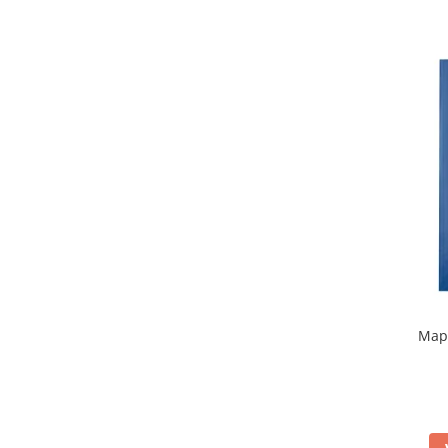
Rollere
Finelinere
Textmarkere
Markere diverse
Carioci si creioane colorate
Rezerve instrumente scris
Tavite documente si suporturi
Ascutitori, radiere, agrafe
Foarfece pentru birou
Curatenie si igiena
Produse Antibacteriene
Articole pentru baie
Mapa
Articole pentru bucatarie
Maturi, mopuri si galeti
Hartie igienica, prosoape hartie si
dispensere