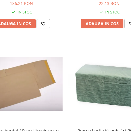
500ml
186,21 RON
22,13 RON
IN STOC
IN STOC
ADAUGA IN COS
ADAUGA IN COS
 cu burduf 10cm siliconic maro
Prosop hartie V verde 1st 2