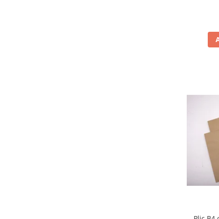
Masti de protectie respiratorie
Sepci, caciuli si esarfe
Pachete promotionale
Accesorii pentru protectia muncii
Sosete de lucru
Branturi
Diverse accesorii
Articole de unica folosinta
Copii - tricouri si hanorace
Comunicare si prezentare
Flipchart-uri
Ecrane Interactive
Sisteme de afisare
Ecrane de proiectie
Accesorii prezentare
Plic B4