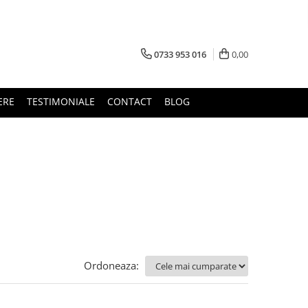
0733 953 016
0,00
ERE
TESTIMONIALE
CONTACT
BLOG
Ordoneaza: