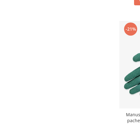
Articole pentru rufe, casa,
geamuri, mobila
Articole pentru birou, suprafete,
pardoseli
-21%
Intretinere si odorizante masina
Saci de gunoi
Accesorii pentru curatenie
Tipografie si stampile
Formulare tipizate
Caiete si blocnotesuri
personalizate
Stampile, tusiere si tus
Protectia muncii si Imbracaminte
Manus
Imbracaminte
pachet
Tricouri
Bluze & Pulovere