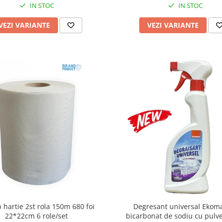
IN STOC
IN STOC
VEZI VARIANTE
VEZI VARIANTE
 hartie 2st rola 150m 680 foi
Degresant universal Ekom
22*22cm 6 role/set
bicarbonat de sodiu cu pulve