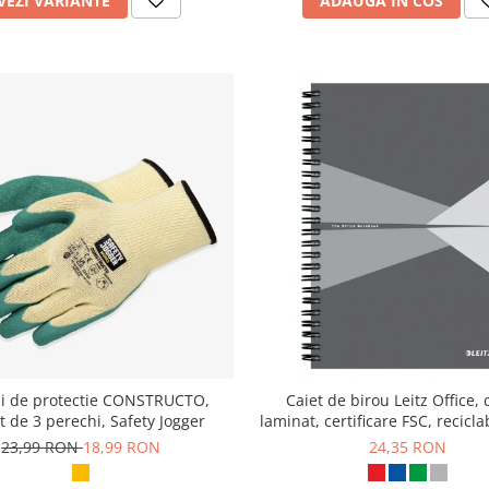
VEZI VARIANTE
ADAUGA IN COS
i de protectie CONSTRUCTO,
Caiet de birou Leitz Office, 
 de 3 perechi, Safety Jogger
laminat, certificare FSC, recicla
coli, cu spira, dictando, 
23,99 RON
18,99 RON
24,35 RON