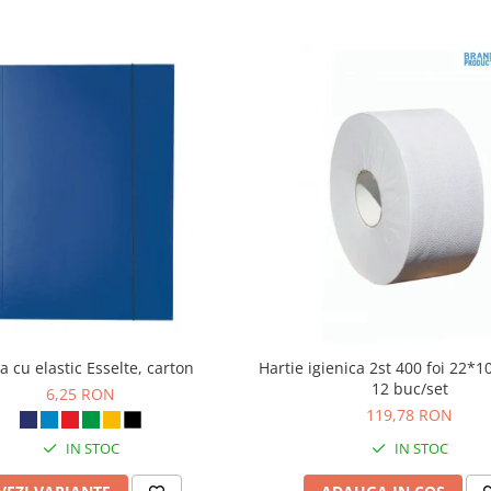
 cu elastic Esselte, carton
Hartie igienica 2st 400 foi 22*
12 buc/set
6,25 RON
119,78 RON
IN STOC
IN STOC