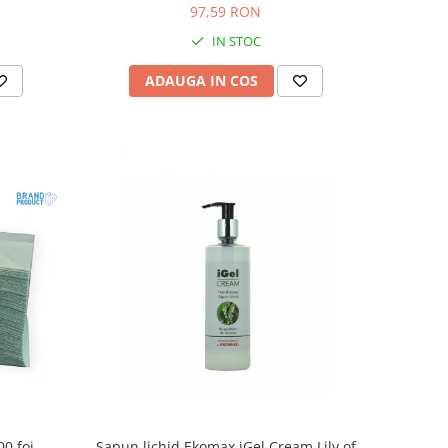
97,59 RON
IN STOC
ADAUGA IN COS
00 foi
Sapun lichid Ekomax iGel Cream Lily of