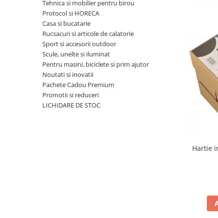
Bibliorafturi, caiete mecanice,
Tehnica si mobilier pentru birou
separatoare
Protocol si HORECA
Casa si bucatarie
Capsatoare, capse si perforatoare
Rucsacuri si articole de calatorie
Caiete si blocnotesuri
Sport si accesorii outdoor
Scule, unelte si iluminat
Dosare, folii protectie si mape
Pentru masini, biciclete si prim ajutor
Accesorii diverse pentru birou
Noutati si inovatii
Pachete Cadou Premium
Etichetare si ambalare
Promotii si reduceri
Arhivare si depozitare
LICHIDARE DE STOC
Instrumente de scris
Pixuri de plastic
Pixuri metalice
Hartie 
Pixuri cu gel
Stilouri
Seturi de scris Premium
Instrumente de scris eco
Creioane mecanice si grafit