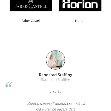
Faber Castell
Horion
Randstad Staffing
Randstad Staffing
⭐⭐⭐⭐⭐
„Sunteți minunați! Mulțumesc mult că
mă ajutați de fiecare dată