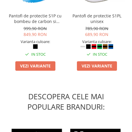
Pantofi de protectie S1P cu
Pantofi de protectie S1PL
bombeu de carbon si
unisex
inchidere BOAÂ® Fit
999,90 RON
789,90 RON
849,90 RON
689,90 RON
Varianta culoare:
Varianta culoare:
IN STOC
IN STOC
VEZI VARIANTE
VEZI VARIANTE
DESCOPERA CELE MAI
POPULARE BRANDURI: