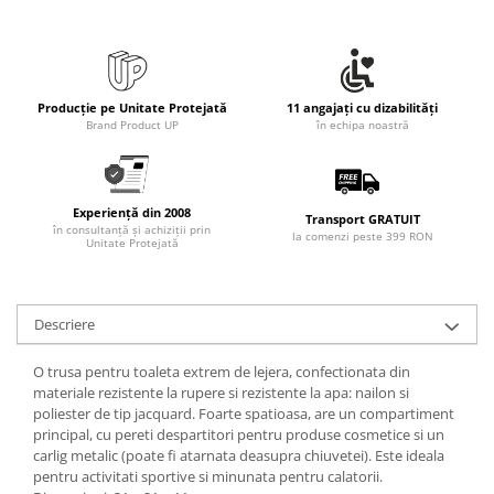
Producție pe Unitate Protejată
11 angajați cu dizabilități
Brand Product UP
în echipa noastră
Experiență din 2008
Transport GRATUIT
în consultanță și achiziții prin
la comenzi peste 399 RON
Unitate Protejată
Descriere
O trusa pentru toaleta extrem de lejera, confectionata din
materiale rezistente la rupere si rezistente la apa: nailon si
poliester de tip jacquard. Foarte spatioasa, are un compartiment
principal, cu pereti despartitori pentru produse cosmetice si un
carlig metalic (poate fi atarnata deasupra chiuvetei). Este ideala
pentru activitati sportive si minunata pentru calatorii.