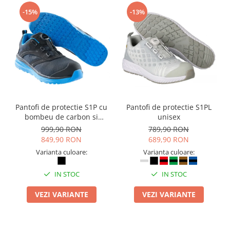
-15%
-13%
Pantofi de protectie S1P cu
Pantofi de protectie S1PL
bombeu de carbon si
unisex
inchidere BOAÂ® Fit
999,90 RON
789,90 RON
849,90 RON
689,90 RON
Varianta culoare:
Varianta culoare:
IN STOC
IN STOC
VEZI VARIANTE
VEZI VARIANTE