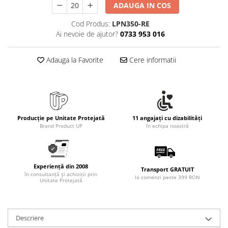
ADAUGA IN COS
Cod Produs:
LPN350-RE
Ai nevoie de ajutor?
0733 953 016
Adauga la Favorite
Cere informatii
Producție pe Unitate Protejată
11 angajați cu dizabilități
Brand Product UP
în echipa noastră
Experiență din 2008
Transport GRATUIT
în consultanță și achiziții prin
la comenzi peste 399 RON
Unitate Protejată
Descriere