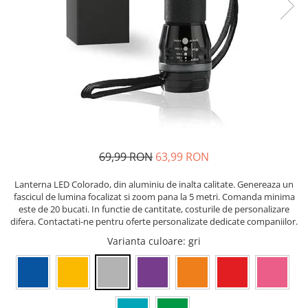
Pixuri cu gel
ergonomice
Echipamente medicale
Stilouri
Suporturi si huse telefoane &
Seturi de scris Premium
Manusi de protectie
tablete
Instrumente de scris eco
Accesorii pentru protectia capului
Periferice PC si accesorii
Creioane mecanice si grafit
Ergnonomice
Casti de protectie
Rollere
Antifoane
Audio
Finelinere
Ochelari de protectie si viziere
Boxe portabile
Textmarkere
Masti de protectie respiratorie
Casti
Markere diverse
Sepci, caciuli si esarfe
69,99 RON
63,99 RON
Carioci si creioane colorate
Pachete promotionale
Rezerve instrumente scris
Lanterna LED Colorado, din aluminiu de inalta calitate. Genereaza un
Accesorii pentru protectia muncii
fascicul de lumina focalizat si zoom pana la 5 metri. Comanda minima
Tavite documente si suporturi
este de 20 bucati. In functie de cantitate, costurile de personalizare
Sosete de lucru
Ascutitori, radiere, agrafe
difera. Contactati-ne pentru oferte personalizate dedicate companiilor.
Branturi
Foarfece pentru birou
Varianta culoare
: gri
Diverse accesorii
Articole de unica folosinta
Copii - tricouri si hanorace