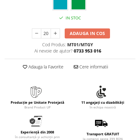
IN STOC
ADAUGA IN COS
Cod Produs:
MT01/MTGY
Ai nevoie de ajutor?
0733 953 016
Adauga la Favorite
Cere informatii
Producție pe Unitate Protejată
11 angajați cu dizabilități
Brand Product UP
în echipa noastră
Experiență din 2008
Transport GRATUIT
în consultanță și achiziții prin
la comenzi peste 399 RON