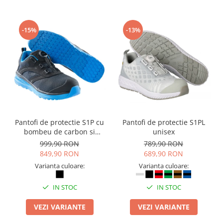
-15%
-13%
Pantofi de protectie S1P cu
Pantofi de protectie S1PL
bombeu de carbon si
unisex
inchidere BOAÂ® Fit
999,90 RON
789,90 RON
849,90 RON
689,90 RON
Varianta culoare:
Varianta culoare:
IN STOC
IN STOC
VEZI VARIANTE
VEZI VARIANTE