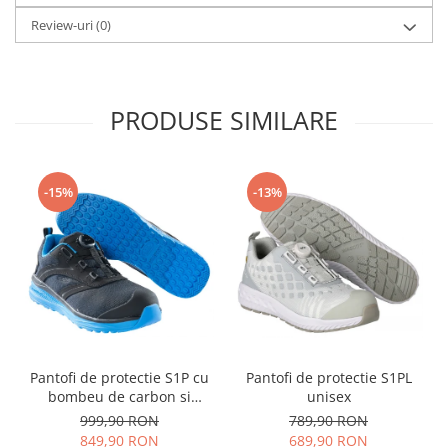
Camasi
Review-uri
(0)
Pantaloni
Pantaloni cu pieptar
Hanorace
Jachete
PRODUSE SIMILARE
Impermeabile
Veste
Reflectorizante
-15%
-13%
Incaltaminte
Incaltaminte de lucru si protectie
Incaltaminte de oras si munte
Echipamente medicale
Manusi de protectie
Accesorii pentru protectia capului
Pantofi de protectie S1P cu
Pantofi de protectie S1PL
Casti de protectie
bombeu de carbon si
unisex
Antifoane
inchidere BOAÂ® Fit
999,90 RON
789,90 RON
849,90 RON
689,90 RON
Ochelari de protectie si viziere