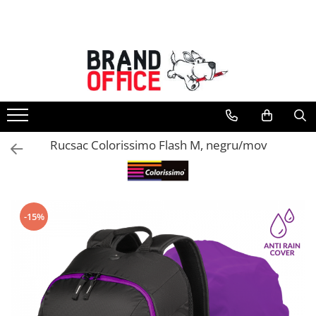
Toate Produsele
Unitate Protejata - PRODUCTIE
Hartie copiator si produse
tipografice
Produse consumabile din hartie
Rucsac Colorissimo Flash M, negru/mov
Detergenti si dezinfectanti
Formulare tipizate
Saci menajeri (Unitate Protejata)
-15%
Agende, calendare si organizatoare
Agende personalizabile
Organizatoare business
Birotica si papetarie
Hartie si articole din hartie