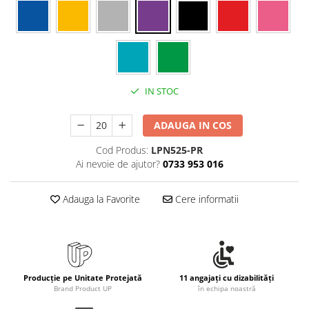
Rollere
Finelinere
Textmarkere
Markere diverse
Carioci si creioane colorate
IN STOC
Rezerve instrumente scris
Tavite documente si suporturi
ADAUGA IN COS
Ascutitori, radiere, agrafe
Cod Produs:
LPN525-PR
Foarfece pentru birou
Ai nevoie de ajutor?
0733 953 016
Curatenie si igiena
Produse Antibacteriene
Adauga la Favorite
Cere informatii
Articole pentru baie
Articole pentru bucatarie
Maturi, mopuri si galeti
Producție pe Unitate Protejată
11 angajați cu dizabilități
Hartie igienica, prosoape hartie si
Brand Product UP
în echipa noastră
dispensere