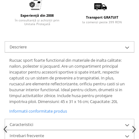
Articole pentru rufe, casa,
geamuri, mobila
Experiență din 2008
Transport GRATUIT
Articole pentru birou, suprafete,
în consultanță și achiziții prin
la comenzi peste 399 RON
Unitate Protejată
pardoseli
Intretinere si odorizante masina
Saci de gunoi
Descriere
Accesorii pentru curatenie
Rucsac sport foarte functional din materiale de inalta calitate:
Tipografie si stampile
nailon, poliester si jacquard. Are un compartiment principal
Formulare tipizate
incapator pentru accesorii sportive si spate intarit, respectiv
captusit cu un sistem de prevenire a transpiratiei. In plus,
Caiete si blocnotesuri
rucsacul are elemente reflectorizante, orificiu pentru casti si un
personalizate
buzunar interior functional. Ideal pentru ciclism, drumetii si in
timpul activitatilor zilnice. Include husa pentru protejare
Stampile, tusiere si tus
impotriva ploii. Dimensiuni: 45 x 31 x 16 cm; Capacitate: 20L
Protectia muncii si Imbracaminte
Informatii conformitate produs
Imbracaminte
Tricouri
Caracteristici
Bluze & Pulovere
Intrebari frecvente