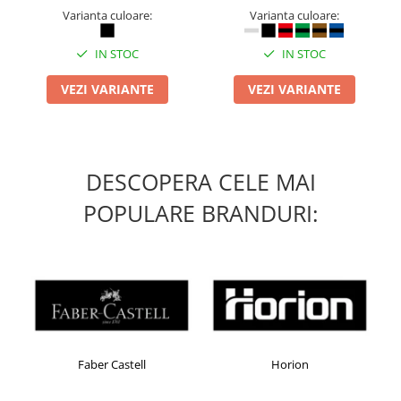
Varianta culoare:
Varianta culoare:
Masti de protectie respiratorie
Sepci, caciuli si esarfe
IN STOC
IN STOC
Pachete promotionale
VEZI VARIANTE
VEZI VARIANTE
Accesorii pentru protectia muncii
Sosete de lucru
Branturi
Diverse accesorii
DESCOPERA CELE MAI
Articole de unica folosinta
POPULARE BRANDURI:
Copii - tricouri si hanorace
Comunicare si prezentare
Flipchart-uri
Ecrane Interactive
Sisteme de afisare
Ecrane de proiectie
Faber Castell
Horion
Accesorii prezentare