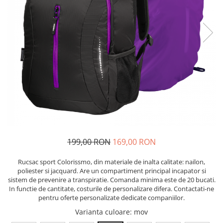
Bibliorafturi, caiete mecanice,
separatoare
Capsatoare, capse si perforatoare
Caiete si blocnotesuri
Dosare, folii protectie si mape
Accesorii diverse pentru birou
Etichetare si ambalare
Arhivare si depozitare
Instrumente de scris
Pixuri de plastic
199,00 RON
169,00 RON
Pixuri metalice
Rucsac sport Colorissmo, din materiale de inalta calitate: nailon,
Pixuri cu gel
poliester si jacquard. Are un compartiment principal incapator si
Stilouri
sistem de prevenire a transpiratie. Comanda minima este de 20 bucati.
Seturi de scris Premium
In functie de cantitate, costurile de personalizare difera. Contactati-ne
pentru oferte personalizate dedicate companiilor.
Instrumente de scris eco
Varianta culoare
: mov
Creioane mecanice si grafit