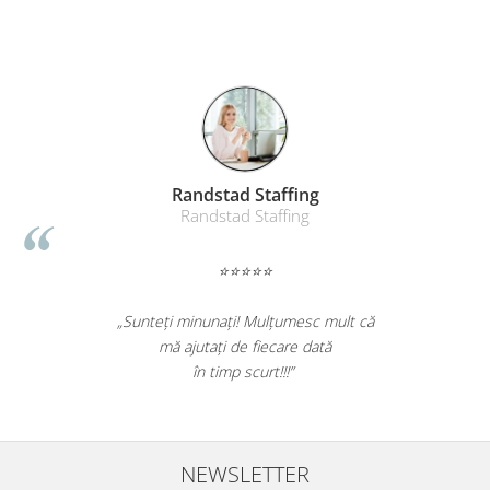
Table magnetice (whiteboard-uri)
Electronice si accesorii tech
Gadgeturi mobile
Securitate digitala
Adaptoare de calatorie
Baterii si acumulatori
Randstad Staffing
Cabluri si conectivitate
Randstad Staffing
Incarcatoare wireless
⭐⭐⭐⭐⭐
Incarcatoare cu fir si auto
Ceasuri smart - Smartwatch
„Sunteți minunați! Mulțumesc mult că
Baterii externe - Powerbanks
mă ajutați de fiecare dată
în timp scurt!!!”
Accesorii localizare (FindMy)
Cartuse, tonere, consumabile PC
Standuri PC si suporturi
ergonomice
NEWSLETTER