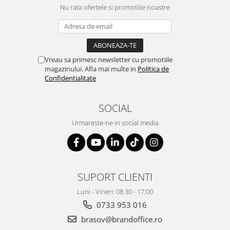
Suporturi si huse telefoane &
Nu rata ofertele si promotiile noastre
tablete
Periferice PC si accesorii
Ergnonomice
Audio
Vreau sa primesc newsletter cu promotiile
magazinului. Afla mai multe in
Politica de
Boxe portabile
Confidentialitate
Casti
Tehnica si mobilier pentru birou
SOCIAL
Laminatoare
Urmareste-ne in social media
Folii laminare
Accesorii mobilier
Ghilotine și Trimmere
SUPORT CLIENTI
Calculatoare de birou
Distrugatoare documente
Luni - Vineri: 08.30 - 17:00
0733 953 016
Cosuri de gunoi pentru birou
brasov@brandoffice.ro
Scaune, birouri si produse