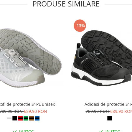
PRODUSE SIMILARE
-13%
ofi de protectie S1PL unisex
Adidasi de protectie S1
789,90 RON
689,90 RON
789,90 RON
689,90 RO
IN STOC
IN STOC