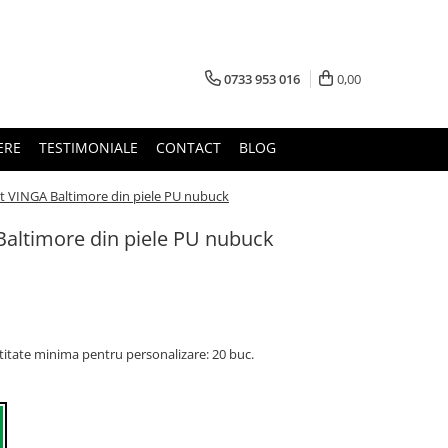
0733 953 016
0,00
ERE
TESTIMONIALE
CONTACT
BLOG
nt VINGA Baltimore din piele PU nubuck
Baltimore din piele PU nubuck
titate minima pentru personalizare: 20 buc.