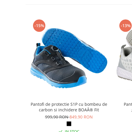
Articole pentru rufe, casa,
geamuri, mobila
Articole pentru birou, suprafete,
pardoseli
-15%
-13%
Intretinere si odorizante masina
Saci de gunoi
Accesorii pentru curatenie
Tipografie si stampile
Formulare tipizate
Caiete si blocnotesuri
personalizate
Stampile, tusiere si tus
Protectia muncii si Imbracaminte
Pantofi de protectie S1P cu bombeu de
Pant
Imbracaminte
carbon si inchidere BOAÂ® Fit
999,90 RON
849,90 RON
Tricouri
Bluze & Pulovere
IN STOC