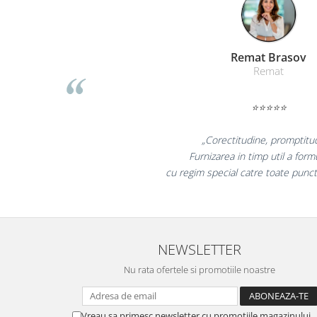
Masti de protectie respiratorie
Sepci, caciuli si esarfe
Pachete promotionale
Liamed Braso
Liamed
Accesorii pentru protectia muncii
Sosete de lucru
⭐⭐⭐⭐⭐
Branturi
Diverse accesorii
„Promotionalele sunt mi
Articole de unica folosinta
colegii mei au fost foarte 
Copii - tricouri si hanorace
la fel si clientii nostr
Comunicare si prezentare
Flipchart-uri
Ecrane Interactive
NEWSLETTER
Sisteme de afisare
Nu rata ofertele si promotiile noastre
Ecrane de proiectie
Accesorii prezentare
Vreau sa primesc newsletter cu promotiile magazinului.