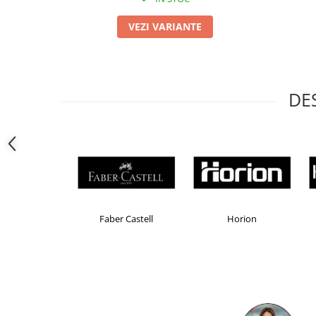
Camasi
Pantaloni
VEZI VARIANTE
Pantaloni cu pieptar
Hanorace
Jachete
DE
Impermeabile
Veste
Reflectorizante
Incaltaminte
Incaltaminte de lucru si protectie
Incaltaminte de oras si munte
Echipamente medicale
Brand Product UP
Colorissimo
EK
Manusi de protectie
Accesorii pentru protectia capului
Casti de protectie
Antifoane
Ochelari de protectie si viziere