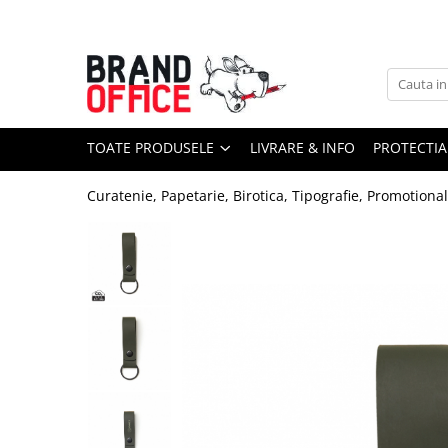
Toate Produsele
Unitate Protejata - PRODUCTIE
Hartie copiator si produse
TOATE PRODUSELE
LIVRARE & INFO
PROTECTIA
tipografice
Produse consumabile din hartie
Curatenie, Papetarie, Birotica, Tipografie, Promotiona
Detergenti si dezinfectanti
Formulare tipizate
Saci menajeri (Unitate Protejata)
Agende, calendare si organizatoare
Agende personalizabile
Organizatoare business
Birotica si papetarie
Hartie si articole din hartie