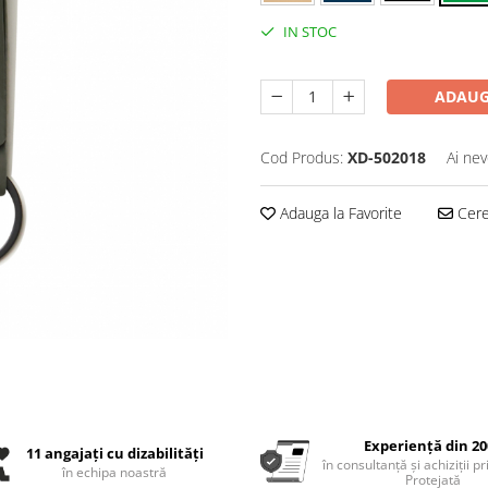
IN STOC
ADAUG
Cod Produs:
XD-502018
Ai nev
Adauga la Favorite
Cere 
Experiență din 20
11 angajați cu dizabilități
în consultanță și achiziții p
în echipa noastră
Protejată