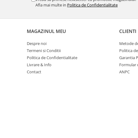
Table magnetice (whiteboard-uri)
Afla mai multe in
Politica de Confidentialitate
Electronice si accesorii tech
Gadgeturi mobile
Securitate digitala
MAGAZINUL MEU
CLIENTI
Adaptoare de calatorie
Despre noi
Metode de
Baterii si acumulatori
Termeni si Conditii
Politica d
Cabluri si conectivitate
Politica de Confidentialitate
Garantia 
Livrare & Info
Formular 
Incarcatoare wireless
Contact
ANPC
Incarcatoare cu fir si auto
Ceasuri smart - Smartwatch
Baterii externe - Powerbanks
Accesorii localizare (FindMy)
Cartuse, tonere, consumabile PC
Standuri PC si suporturi
ergonomice