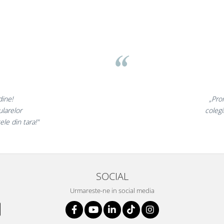
v
nunate,
„Ne buc
incantati,
ne declara
i!”
s
SOCIAL
Urmareste-ne in social media