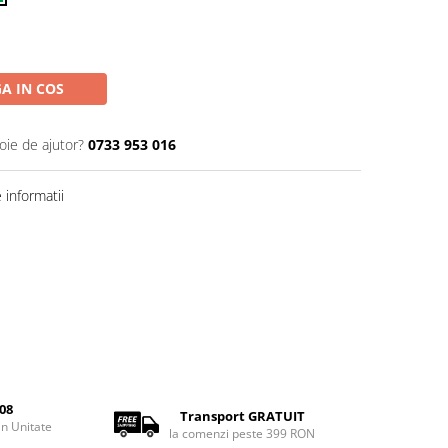
A IN COS
oie de ajutor?
0733 953 016
informatii
08
Transport GRATUIT
rin Unitate
la comenzi peste 399 RON