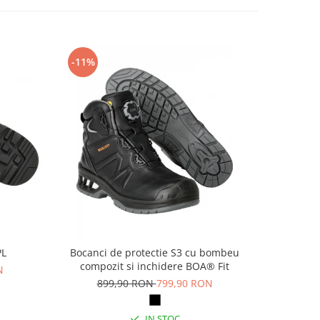
-11%
-14%
PL
Bocanci de protectie S3 cu bombeu
Pa
compozit si inchidere BOA® Fit
N
69
899,90 RON
799,90 RON
IN STOC