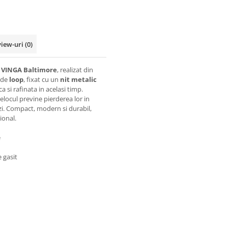
view-uri
(0)
l VINGA Baltimore
, realizat din
a de
loop
, fixat cu un
nit metalic
a si rafinata in acelasi timp.
relocul previne pierderea lor in
 zi. Compact, modern si durabil,
ional.
e
 gasit