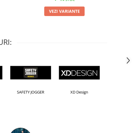
VEZI VARIANTE
RI:
Horion
Kensington
Leitz