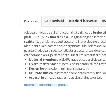
Rollere
Finelinere
Textmarkere
Markere diverse
Caracteristici
Intrebari frecvente
Re
Descriere
Carioci si creioane colorate
Rezerve instrumente scris
Adauga un plus de stil si functionalitate zilnica cu
brelocu
piele PU nubuck fina si supla
. Designul elegant in form
Tavite documente si suporturi
rezistent
, transforma acest accesoriu intr-o alegere practic
Ascutitori, radiere, agrafe
Ideal pentru a-ti pastra cheile organizate si la indemana, b
geanta si adauga o nota sofisticata aspectului tau de zi cu
Foarfece pentru birou
este companionul perfect pentru un stil minimalist si funct
Material premium:
piele PU nubuck supla si eleganta
Curatenie si igiena
Fixare rezistenta:
nit metalic solid pentru durabilitat
Produse Antibacteriene
Design loop:
modern, minimalist si practic
Utilitate zilnica:
pastreaza cheile organizate si usor de
Articole pentru baie
Accesoriu chic:
adauga un plus de stil tinutelor tale
Articole pentru bucatarie
Informatii conformitate produs
Maturi, mopuri si galeti
Hartie igienica, prosoape hartie si
dispensere