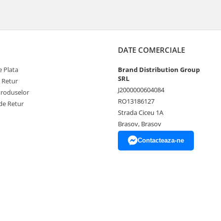
DATE COMERCIALE
 Plata
Brand Distribution Group
SRL
e Retur
J2000000604084
Produselor
RO13186127
de Retur
Strada Ciceu 1A
Brasov, Brasov
Contacteaza-ne