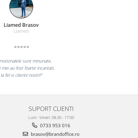
Farmacom Brasov
Farmacom
⭐⭐⭐⭐⭐
uram pentru reluarea colaborarii si
m multumiti pentru produsele plasate
i finalizate cu succes la timp."
SUPORT CLIENTI
Luni - Vineri: 08.30 - 17:00
0733 953 016
brasov@brandoffice.ro