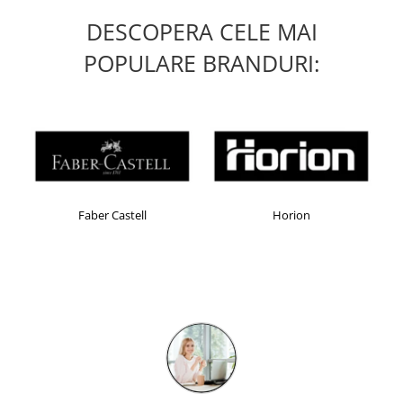
Table magnetice (whiteboard-uri)
DESCOPERA CELE MAI
Electronice si accesorii tech
Gadgeturi mobile
POPULARE BRANDURI:
Securitate digitala
Adaptoare de calatorie
Baterii si acumulatori
Cabluri si conectivitate
Incarcatoare wireless
Faber Castell
Horion
Incarcatoare cu fir si auto
Ceasuri smart - Smartwatch
Baterii externe - Powerbanks
Accesorii localizare (FindMy)
Cartuse, tonere, consumabile PC
Standuri PC si suporturi
ergonomice