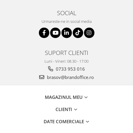
ergonomice
Masini de legat, indosariat si
SOCIAL
accesorii
Urmareste-ne in social media
Protocol si HORECA
Apa si bauturi racoritoare
Cafea, ceai, zahar, lapte
SUPORT CLIENTI
Casa si bucatarie
Cani si pahare
Luni - Vineri: 08.30 - 17:00
0733 953 016
Bucatarie si servire
brasov@brandoffice.ro
Textile si confort pentru casa
Decor si interior
MAGAZINUL MEU
Seturi si accesorii pentru vin
Rucsacuri si articole de calatorie
CLIENTI
Rucsacuri
DATE COMERCIALE
Trollere, genti si accesorii de voiaj
Genti de umar si borsete