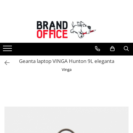
Toate Produsele
Unitate Protejata - PRODUCTIE
Hartie copiator si produse
tipografice
Produse consumabile din hartie
Geanta laptop VINGA Hunton 9L eleganta
Detergenti si dezinfectanti
Vinga
Formulare tipizate
Saci menajeri (Unitate Protejata)
Agende, calendare si organizatoare
Agende personalizabile
Organizatoare business
Birotica si papetarie
Hartie si articole din hartie