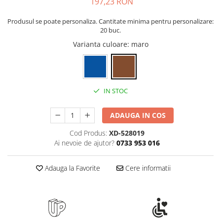
197,23 RON
Rollere
Finelinere
Produsul se poate personaliza. Cantitate minima pentru personalizare:
Textmarkere
20 buc.
Markere diverse
Varianta culoare
: maro
Carioci si creioane colorate
Rezerve instrumente scris
Tavite documente si suporturi
IN STOC
Ascutitori, radiere, agrafe
Foarfece pentru birou
ADAUGA IN COS
Curatenie si igiena
Cod Produs:
XD-528019
Produse Antibacteriene
Ai nevoie de ajutor?
0733 953 016
Articole pentru baie
Adauga la Favorite
Cere informatii
Articole pentru bucatarie
Maturi, mopuri si galeti
Hartie igienica, prosoape hartie si
dispensere