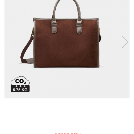
Bibliorafturi, caiete mecanice,
separatoare
Capsatoare, capse si perforatoare
Caiete si blocnotesuri
Dosare, folii protectie si mape
Accesorii diverse pentru birou
Etichetare si ambalare
Arhivare si depozitare
Instrumente de scris
Pixuri de plastic
Pixuri metalice
Pixuri cu gel
Stilouri
Seturi de scris Premium
Instrumente de scris eco
Creioane mecanice si grafit