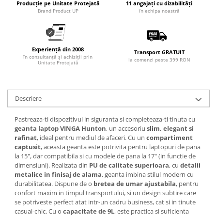
Producție pe Unitate Protejată
11 angajați cu dizabilități
Articole pentru rufe, casa,
Brand Product UP
în echipa noastră
geamuri, mobila
Articole pentru birou, suprafete,
pardoseli
Experiență din 2008
Transport GRATUIT
Intretinere si odorizante masina
în consultanță și achiziții prin
la comenzi peste 399 RON
Unitate Protejată
Saci de gunoi
Accesorii pentru curatenie
Descriere
Tipografie si stampile
Formulare tipizate
Pastreaza-ti dispozitivul in siguranta si completeaza-ti tinuta cu
Caiete si blocnotesuri
geanta laptop VINGA Hunton
, un accesoriu
slim, elegant si
personalizate
rafinat
, ideal pentru mediul de afaceri. Cu un
compartiment
captusit
, aceasta geanta este potrivita pentru laptopuri de pana
Stampile, tusiere si tus
la 15", dar compatibila si cu modele de pana la 17" (in functie de
dimensiuni). Realizata din
PU de calitate superioara
, cu
detalii
Protectia muncii si Imbracaminte
metalice in finisaj de alama
, geanta imbina stilul modern cu
Imbracaminte
durabilitatea. Dispune de o
bretea de umar ajustabila
, pentru
confort maxim in timpul transportului, si un design subtire care
Tricouri
se potriveste perfect atat intr-un cadru business, cat si in tinute
Bluze & Pulovere
casual-chic. Cu o
capacitate de 9L
, este practica si suficienta