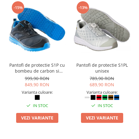
Masti de protectie respiratorie
-15%
-13%
Sepci, caciuli si esarfe
Pachete promotionale
Accesorii pentru protectia muncii
Sosete de lucru
Branturi
Diverse accesorii
Pantofi de protectie S1P cu
Pantofi de protectie S1PL
Articole de unica folosinta
bombeu de carbon si
unisex
Copii - tricouri si hanorace
inchidere BOAÂ® Fit
999,90 RON
789,90 RON
Comunicare si prezentare
849,90 RON
689,90 RON
Varianta culoare:
Varianta culoare:
Flipchart-uri
Ecrane Interactive
IN STOC
IN STOC
Sisteme de afisare
VEZI VARIANTE
VEZI VARIANTE
Ecrane de proiectie
Accesorii prezentare