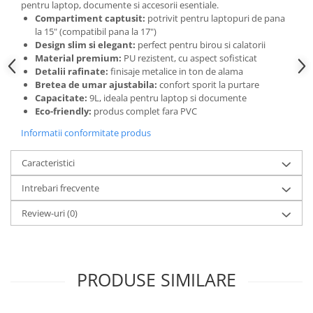
Camasi
pentru laptop, documente si accesorii esentiale.
Compartiment captusit:
potrivit pentru laptopuri de pana
Pantaloni
la 15" (compatibil pana la 17")
Pantaloni cu pieptar
Design slim si elegant:
perfect pentru birou si calatorii
Hanorace
Material premium:
PU rezistent, cu aspect sofisticat
Detalii rafinate:
finisaje metalice in ton de alama
Jachete
Bretea de umar ajustabila:
confort sporit la purtare
Impermeabile
Capacitate:
9L, ideala pentru laptop si documente
Eco-friendly:
produs complet fara PVC
Veste
Reflectorizante
Informatii conformitate produs
Incaltaminte
Caracteristici
Incaltaminte de lucru si protectie
Incaltaminte de oras si munte
Intrebari frecvente
Echipamente medicale
Review-uri
(0)
Manusi de protectie
Accesorii pentru protectia capului
Casti de protectie
PRODUSE SIMILARE
Antifoane
Ochelari de protectie si viziere