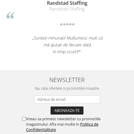
Suporturi si huse telefoane &
Randstad Staffing
tablete
Randstad Staffing
Periferice PC si accesorii
Ergnonomice
⭐⭐⭐⭐⭐
Audio
„Sunteți minunați! Mulțumesc mult că
Boxe portabile
mă ajutați de fiecare dată
Casti
în timp scurt!!!”
Tehnica si mobilier pentru birou
Laminatoare
Folii laminare
NEWSLETTER
Accesorii mobilier
Nu rata ofertele si promotiile noastre
Ghilotine și Trimmere
Calculatoare de birou
Distrugatoare documente
Vreau sa primesc newsletter cu promotiile
Cosuri de gunoi pentru birou
magazinului. Afla mai multe in
Politica de
Confidentialitate
Scaune, birouri si produse