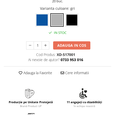
20 buc.
Varianta culoare
: gri
IN STOC
ADAUGA IN COS
Cod Produs:
XD-517001
Ai nevoie de ajutor?
0733 953 016
Adauga la Favorite
Cere informatii
Producție pe Unitate Protejată
11 angajați cu dizabilități
Brand Product UP
în echipa noastră