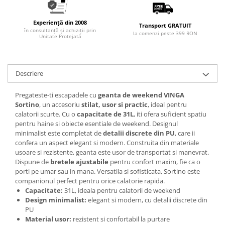
Experiență din 2008
Transport GRATUIT
în consultanță și achiziții prin
la comenzi peste 399 RON
Unitate Protejată
Descriere
Pregateste-ti escapadele cu
geanta de weekend VINGA
Sortino
, un accesoriu
stilat, usor si practic
, ideal pentru
calatorii scurte. Cu o
capacitate de 31L
, iti ofera suficient spatiu
pentru haine si obiecte esentiale de weekend. Designul
minimalist este completat de
detalii discrete din PU
, care ii
confera un aspect elegant si modern. Construita din materiale
usoare si rezistente, geanta este usor de transportat si manevrat.
Dispune de
bretele ajustabile
pentru confort maxim, fie ca o
porti pe umar sau in mana. Versatila si sofisticata, Sortino este
companionul perfect pentru orice calatorie rapida.
Capacitate:
31L, ideala pentru calatorii de weekend
Design minimalist:
elegant si modern, cu detalii discrete din
PU
Material usor:
rezistent si confortabil la purtare