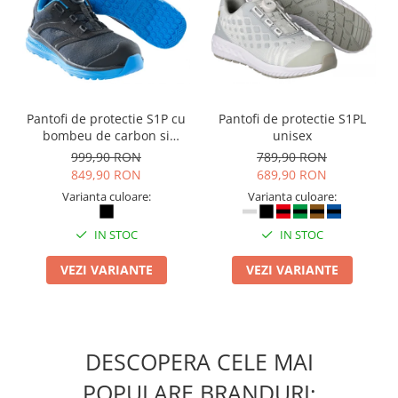
Pantofi de protectie S1P cu
Pantofi de protectie S1PL
bombeu de carbon si
unisex
inchidere BOAÂ® Fit
999,90 RON
789,90 RON
849,90 RON
689,90 RON
Varianta culoare:
Varianta culoare:
IN STOC
IN STOC
VEZI VARIANTE
VEZI VARIANTE
DESCOPERA CELE MAI
POPULARE BRANDURI: