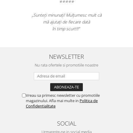
⭐⭐⭐⭐⭐
„Sunteți minunați! Mulțumesc mult că
mă ajutați de fiecare dată
în timp scurt!!!”
NEWSLETTER
Nu rata ofertele si promotiile noastre
Vreau sa primesc newsletter cu promotiile
magazinului. Afla mai multe in
Politica de
Confidentialitate
SOCIAL
Urmareste-ne in social media