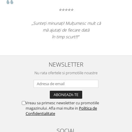
⭐⭐⭐⭐⭐
„Sunteți minunați! Mulțumesc mult că
mă ajutați de fiecare dată
în timp scurt!!!”
NEWSLETTER
Nu rata ofertele si promotiile noastre
Vreau sa primesc newsletter cu promotiile
magazinului. Afla mai multe in
Politica de
Confidentialitate
SOCIAL