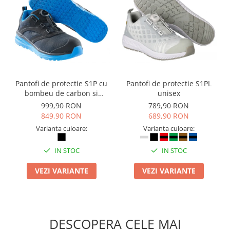
Pantofi de protectie S1P cu
Pantofi de protectie S1PL
bombeu de carbon si
unisex
inchidere BOAÂ® Fit
999,90 RON
789,90 RON
849,90 RON
689,90 RON
Varianta culoare:
Varianta culoare:
IN STOC
IN STOC
VEZI VARIANTE
VEZI VARIANTE
DESCOPERA CELE MAI