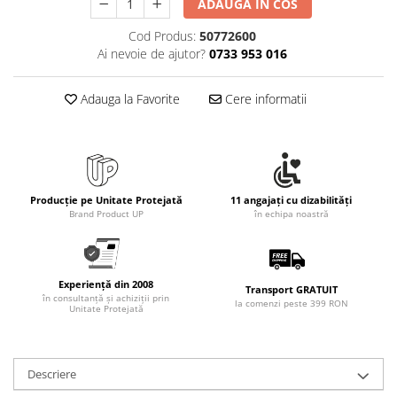
ADAUGA IN COS
Cod Produs:
50772600
Ai nevoie de ajutor?
0733 953 016
Adauga la Favorite
Cere informatii
Producție pe Unitate Protejată
11 angajați cu dizabilități
Brand Product UP
în echipa noastră
Experiență din 2008
Transport GRATUIT
în consultanță și achiziții prin
la comenzi peste 399 RON
Unitate Protejată
Descriere