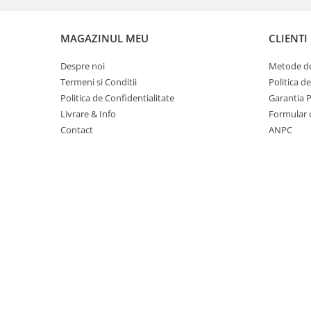
Suporturi si huse telefoane &
tablete
MAGAZINUL MEU
CLIENTI
Periferice PC si accesorii
Ergnonomice
Despre noi
Metode de
Audio
Termeni si Conditii
Politica d
Boxe portabile
Politica de Confidentialitate
Garantia 
Livrare & Info
Formular 
Casti
Contact
ANPC
Tehnica si mobilier pentru birou
Laminatoare
Folii laminare
Accesorii mobilier
Ghilotine și Trimmere
Calculatoare de birou
Distrugatoare documente
Cosuri de gunoi pentru birou
Scaune, birouri si produse