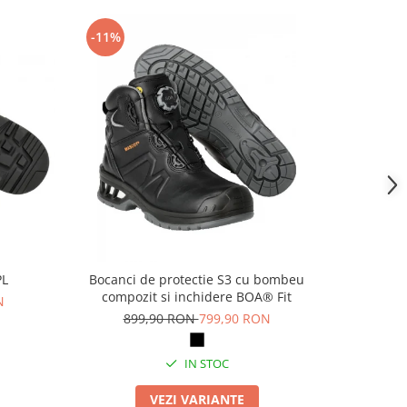
-11%
-14%
PL
Bocanci de protectie S3 cu bombeu
Pa
compozit si inchidere BOA® Fit
N
69
899,90 RON
799,90 RON
IN STOC
VEZI VARIANTE