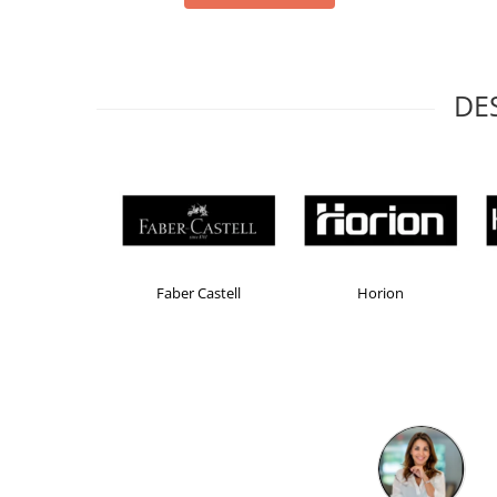
Masti de protectie respiratorie
Sepci, caciuli si esarfe
Pachete promotionale
DE
Accesorii pentru protectia muncii
Sosete de lucru
Branturi
Diverse accesorii
Articole de unica folosinta
Copii - tricouri si hanorace
Brand Product UP
Colorissimo
EK
Comunicare si prezentare
Flipchart-uri
Ecrane Interactive
Sisteme de afisare
Ecrane de proiectie
Accesorii prezentare