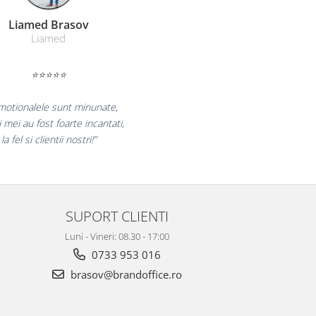
Farmacom Brasov
Farmacom
⭐⭐⭐⭐⭐
uram pentru reluarea colaborarii si
m multumiti pentru produsele plasate
i finalizate cu succes la timp."
SUPORT CLIENTI
Luni - Vineri: 08.30 - 17:00
0733 953 016
brasov@brandoffice.ro