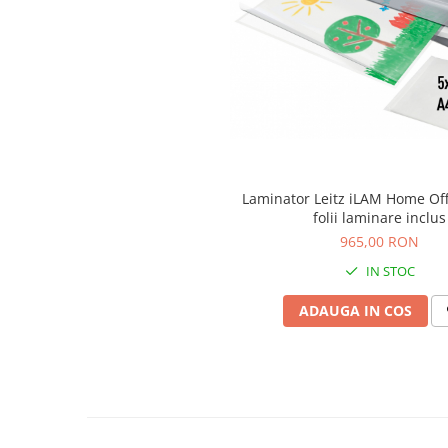
Articole pentru rufe, casa,
geamuri, mobila
Articole pentru birou, suprafete,
pardoseli
Intretinere si odorizante masina
Saci de gunoi
Accesorii pentru curatenie
Laminator Leitz iLAM Home Offi
Tipografie si stampile
folii laminare inclus
Formulare tipizate
965,00 RON
Caiete si blocnotesuri
IN STOC
personalizate
ADAUGA IN COS
Stampile, tusiere si tus
Protectia muncii si Imbracaminte
Imbracaminte
Tricouri
Bluze & Pulovere