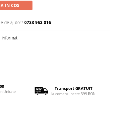
A IN COS
ie de ajutor?
0733 953 016
informatii
08
Transport GRATUIT
rin Unitate
la comenzi peste 399 RON