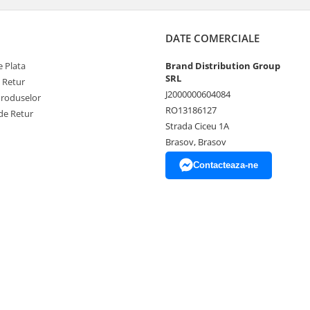
DATE COMERCIALE
 Plata
Brand Distribution Group
SRL
e Retur
J2000000604084
Produselor
RO13186127
de Retur
Strada Ciceu 1A
Brasov, Brasov
Contacteaza-ne