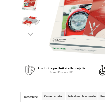
Bibliorafturi, caiete mecanice,
separatoare
Capsatoare, capse si perforatoare
Caiete si blocnotesuri
Dosare, folii protectie si mape
Accesorii diverse pentru birou
Etichetare si ambalare
Arhivare si depozitare
Instrumente de scris
Pixuri de plastic
Producție pe Unitate Protejată
Pixuri metalice
Brand Product UP
Pixuri cu gel
Stilouri
Seturi de scris Premium
Instrumente de scris eco
Caracteristici
Intrebari frecvente
Re
Descriere
Creioane mecanice si grafit