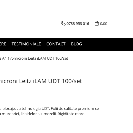
0733 953 016
0,00
ERE
TESTIMONIALE
CONTACT
BLOG
e A4 175microni Leitz iLAM UDT 100/set
microni Leitz iLAM UDT 100/set
blocaje, cu tehnologia UDT. Folii de calitate premium ce
urdariei, lichidelor si umezelii. Rigiditate mare.