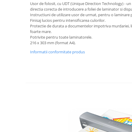
Rollere
Usor de folosit, cu UDT (Unique Direction Technology) - un 
directia corecta de introducere a foliei de laminator si d
Finelinere
Instructiuni de utilizare usor de urmat, pentru o laminare 
Textmarkere
Finisaj lucios pentru intensificarea culorilor.
Markere diverse
Protectie de durata a documentelor impotriva murdariei, lich
foarte mare.
Carioci si creioane colorate
Potrivite pentru toate laminatorele.
Rezerve instrumente scris
216 x 303 mm (format A4).
Tavite documente si suporturi
Informatii conformitate produs
Ascutitori, radiere, agrafe
Foarfece pentru birou
Curatenie si igiena
Produse Antibacteriene
Articole pentru baie
Articole pentru bucatarie
Maturi, mopuri si galeti
Hartie igienica, prosoape hartie si
dispensere