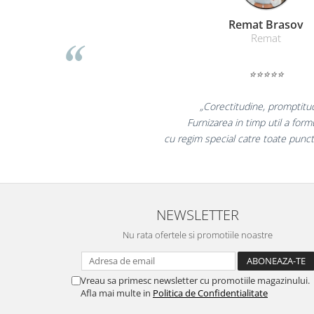
Table magnetice (whiteboard-uri)
Liamed Braso
Electronice si accesorii tech
Liamed
Gadgeturi mobile
Securitate digitala
⭐⭐⭐⭐⭐
Adaptoare de calatorie
„Promotionalele sunt mi
Baterii si acumulatori
colegii mei au fost foarte 
Cabluri si conectivitate
la fel si clientii nostr
Incarcatoare wireless
Incarcatoare cu fir si auto
Ceasuri smart - Smartwatch
NEWSLETTER
Baterii externe - Powerbanks
Nu rata ofertele si promotiile noastre
Accesorii localizare (FindMy)
Cartuse, tonere, consumabile PC
Vreau sa primesc newsletter cu promotiile magazinului.
Standuri PC si suporturi
Afla mai multe in
Politica de Confidentialitate
ergonomice