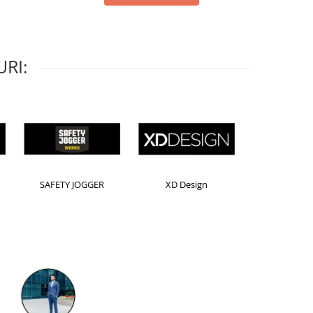
RI:
Horion
Kensington
Leitz