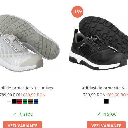
-13%
ofi de protectie S1PL unisex
Adidasi de protectie S1
789,90 RON
689,90 RON
789,90 RON
689,90 RO
IN STOC
IN STOC
VEZI VARIANTE
VEZI VARIANTE