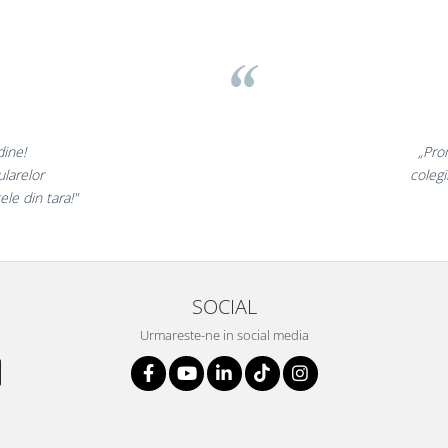
v
nunate,
„Ne buc
incantati,
ne declara
i!”
s
SOCIAL
Urmareste-ne in social media