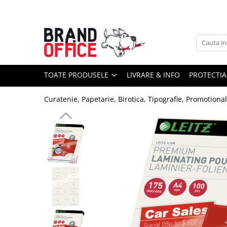
Toate Produsele
Unitate Protejata - PRODUCTIE
Hartie copiator si produse
TOATE PRODUSELE
LIVRARE & INFO
PROTECTIA
tipografice
Produse consumabile din hartie
Curatenie, Papetarie, Birotica, Tipografie, Promotiona
Detergenti si dezinfectanti
Formulare tipizate
Saci menajeri (Unitate Protejata)
Agende, calendare si organizatoare
Agende personalizabile
Organizatoare business
Birotica si papetarie
Hartie si articole din hartie