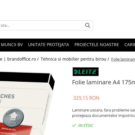
 MUNCII BV
UNITATE PROTEJATA
PROIECTELE NOASTRE
CARI
le | brandoffice.ro /
Tehnica si mobilier pentru birou /
Folie laminar
Folie laminare A4 175
329,15 RON
Laminare usoara, fara probleme sau 
protejeaza documentelor impotriva m
IN STOC