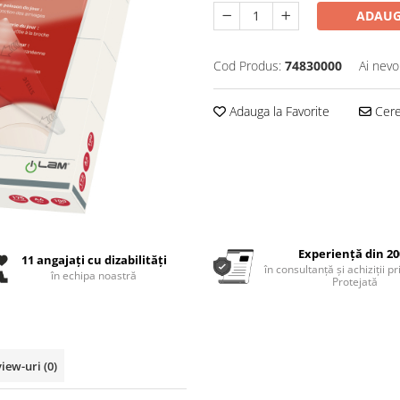
ADAUG
Cod Produs:
74830000
Ai nevo
Adauga la Favorite
Cere 
Experiență din 20
11 angajați cu dizabilități
în consultanță și achiziții p
în echipa noastră
Protejată
view-uri
(0)