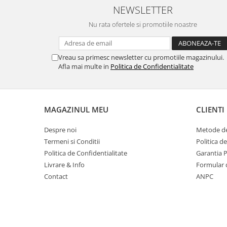
Table magnetice (whiteboard-uri)
NEWSLETTER
Electronice si accesorii tech
Nu rata ofertele si promotiile noastre
Gadgeturi mobile
Securitate digitala
Vreau sa primesc newsletter cu promotiile magazinului.
Adaptoare de calatorie
Afla mai multe in
Politica de Confidentialitate
Baterii si acumulatori
Cabluri si conectivitate
MAGAZINUL MEU
CLIENTI
Incarcatoare wireless
Incarcatoare cu fir si auto
Despre noi
Metode de
Termeni si Conditii
Politica d
Ceasuri smart - Smartwatch
Politica de Confidentialitate
Garantia 
Baterii externe - Powerbanks
Livrare & Info
Formular 
Accesorii localizare (FindMy)
Contact
ANPC
Cartuse, tonere, consumabile PC
Standuri PC si suporturi
ergonomice