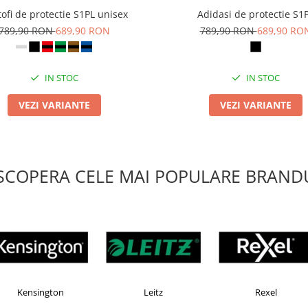
ofi de protectie S1PL unisex
Adidasi de protectie S1
789,90 RON
689,90 RON
789,90 RON
689,90 RO
IN STOC
IN STOC
VEZI VARIANTE
VEZI VARIANTE
SCOPERA CELE MAI POPULARE BRANDU
Faber Castell
Horion
Kensin