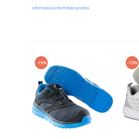
Articole pentru rufe, casa,
Informatii conformitate produs
geamuri, mobila
Articole pentru birou, suprafete,
pardoseli
Intretinere si odorizante masina
Saci de gunoi
Accesorii pentru curatenie
-15%
-13%
Tipografie si stampile
Formulare tipizate
Caiete si blocnotesuri
personalizate
Stampile, tusiere si tus
Protectia muncii si Imbracaminte
Imbracaminte
Tricouri
Bluze & Pulovere