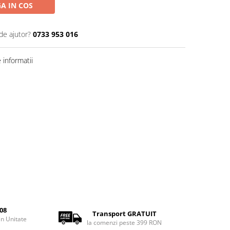
A IN COS
de ajutor?
0733 953 016
informatii
08
Transport GRATUIT
rin Unitate
la comenzi peste 399 RON