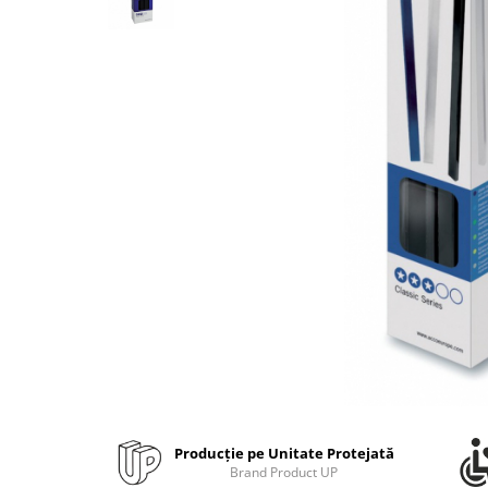
Bibliorafturi, caiete mecanice,
separatoare
Capsatoare, capse si perforatoare
Caiete si blocnotesuri
Dosare, folii protectie si mape
Accesorii diverse pentru birou
Etichetare si ambalare
Arhivare si depozitare
Instrumente de scris
Pixuri de plastic
Pixuri metalice
Pixuri cu gel
Stilouri
Seturi de scris Premium
Instrumente de scris eco
Producție pe Unitate Protejată
Creioane mecanice si grafit
Brand Product UP