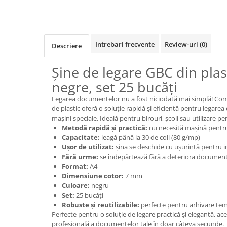
Rollere
Finelinere
Textmarkere
Markere diverse
Intrebari frecvente
Review-uri
(0)
Descriere
Carioci si creioane colorate
Șine de legare GBC din plas
Rezerve instrumente scris
negre, set 25 bucăți
Tavite documente si suporturi
Ascutitori, radiere, agrafe
Legarea documentelor nu a fost niciodată mai simplă! Comb
de plastic oferă o soluție rapidă și eficientă pentru legare
Foarfece pentru birou
mașini speciale. Ideală pentru birouri, școli sau utilizare pe
Metodă rapidă și practică:
nu necesită mașină pentr
Curatenie si igiena
Capacitate:
leagă până la 30 de coli (80 g/mp)
Produse Antibacteriene
Ușor de utilizat:
șina se deschide cu ușurință pentru i
Fără urme:
se îndepărtează fără a deteriora documen
Articole pentru baie
Format:
A4
Articole pentru bucatarie
Dimensiune cotor:
7 mm
Culoare:
negru
Maturi, mopuri si galeti
Set:
25 bucăți
Robuste și reutilizabile:
perfecte pentru arhivare te
Hartie igienica, prosoape hartie si
Perfecte pentru o soluție de legare practică și elegantă, a
dispensere
profesională a documentelor tale în doar câteva secunde.