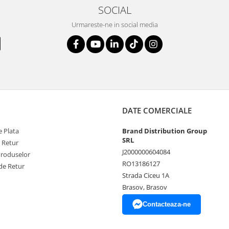
SOCIAL
Urmareste-ne in social media
DATE COMERCIALE
 Plata
Brand Distribution Group
SRL
e Retur
J2000000604084
Produselor
RO13186127
de Retur
Strada Ciceu 1A
Brasov, Brasov
Contacteaza-ne