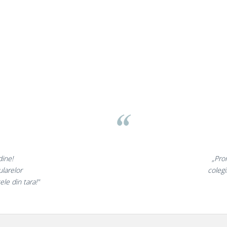
Liamed Brasov
Liamed
⭐⭐⭐⭐⭐
„Promotionalele sunt minunate,
colegii mei au fost foarte incantati,
la fel si clientii nostri!”