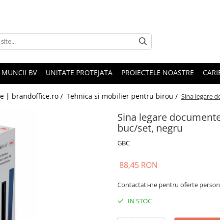
 MUNCII BV
UNITATE PROTEJATA
PROIECTELE NOASTRE
CARI
le | brandoffice.ro /
Tehnica si mobilier pentru birou /
Sina legare d
Sina legare documente 
buc/set, negru
GBC
88,45 RON
Contactati-ne pentru oferte person
IN STOC