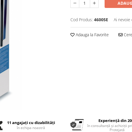
ADAUG
Cod Produs:
46005E
Ai nevoie 
Adauga la Favorite
Cere 
Experiență din 20
11 angajați cu dizabilități
în consultanță și achiziții p
în echipa noastră
Protejată