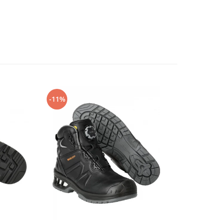
-11%
-14%