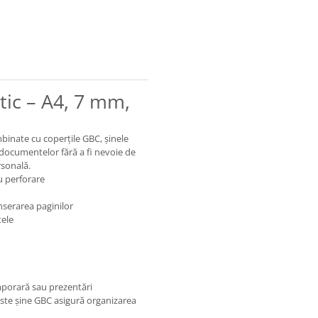
tic – A4, 7 mm,
inate cu coperțile GBC, șinele
a documentelor fără a fi nevoie de
rsonală.
u perforare
nserarea paginilor
tele
mporară sau prezentări
ceste șine GBC asigură organizarea