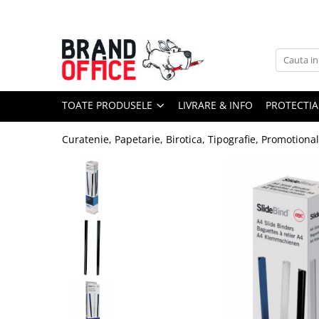
Toate Produsele
Unitate Protejata - PRODUCTIE
Hartie copiator si produse
TOATE PRODUSELE
LIVRARE & INFO
PROTECTIA
tipografice
Produse consumabile din hartie
Curatenie, Papetarie, Birotica, Tipografie, Promotiona
Detergenti si dezinfectanti
Formulare tipizate
Saci menajeri (Unitate Protejata)
Agende, calendare si organizatoare
Agende personalizabile
Organizatoare business
Birotica si papetarie
Hartie si articole din hartie