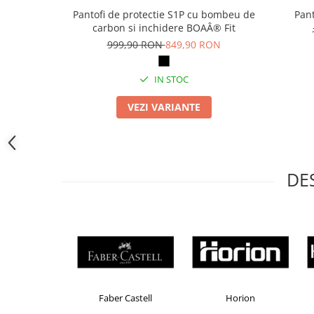
Camasi
Pantofi de protectie S1P cu bombeu de
Pant
Pantaloni
carbon si inchidere BOAÂ® Fit
Pantaloni cu pieptar
999,90 RON
849,90 RON
Hanorace
Jachete
IN STOC
Impermeabile
VEZI VARIANTE
Veste
Reflectorizante
Incaltaminte
Incaltaminte de lucru si protectie
DE
Incaltaminte de oras si munte
Echipamente medicale
Manusi de protectie
Accesorii pentru protectia capului
Casti de protectie
Antifoane
Colorissimo
EKOMAX
Esselte
Ochelari de protectie si viziere