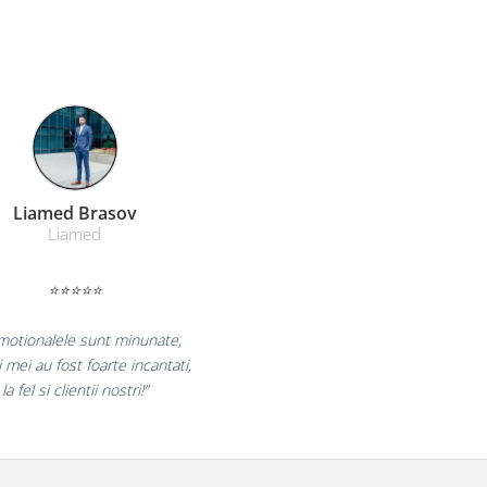
Farmacom Brasov
Farmacom
⭐⭐⭐⭐⭐
„Ne bucuram pentru reluarea colaborarii si
ne declaram multumiti pentru produsele plasate
si finalizate cu succes la timp."