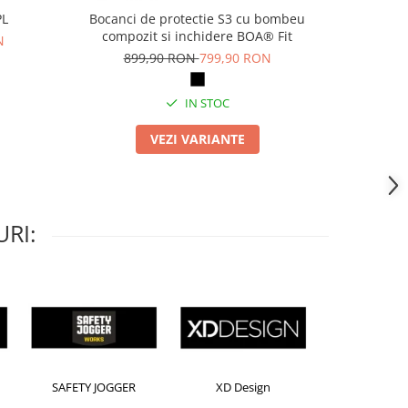
PL
Bocanci de protectie S3 cu bombeu
Pa
compozit si inchidere BOA® Fit
N
69
899,90 RON
799,90 RON
IN STOC
VEZI VARIANTE
RI:
gton
Leitz
Rexel
S