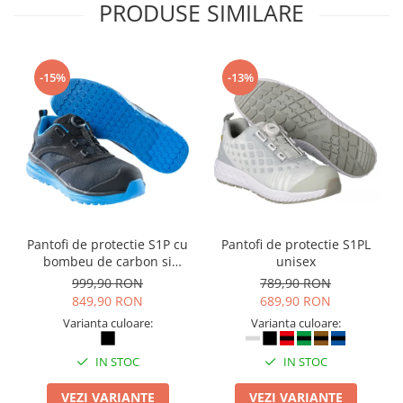
PRODUSE SIMILARE
-15%
-13%
Pantofi de protectie S1P cu
Pantofi de protectie S1PL
bombeu de carbon si
unisex
inchidere BOAÂ® Fit
999,90 RON
789,90 RON
849,90 RON
689,90 RON
Varianta culoare:
Varianta culoare:
IN STOC
IN STOC
VEZI VARIANTE
VEZI VARIANTE