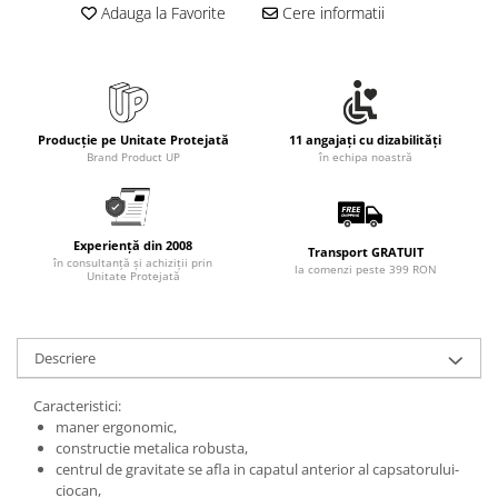
Adauga la Favorite
Cere informatii
Producție pe Unitate Protejată
11 angajați cu dizabilități
Brand Product UP
în echipa noastră
Experiență din 2008
Transport GRATUIT
în consultanță și achiziții prin
la comenzi peste 399 RON
Unitate Protejată
Descriere
Caracteristici:
maner ergonomic,
constructie metalica robusta,
centrul de gravitate se afla in capatul anterior al capsatorului-
ciocan,