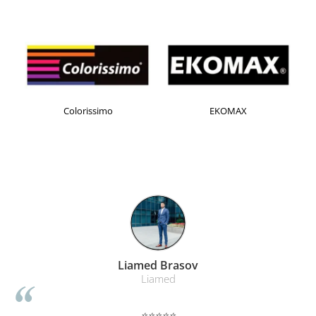
Masti de protectie respiratorie
Sepci, caciuli si esarfe
Pachete promotionale
Accesorii pentru protectia muncii
Sosete de lucru
Colorissimo
EKOMAX
Branturi
Diverse accesorii
Articole de unica folosinta
Copii - tricouri si hanorace
Comunicare si prezentare
Flipchart-uri
Ecrane Interactive
Sisteme de afisare
Liamed Brasov
Ecrane de proiectie
Liamed
Accesorii prezentare
⭐⭐⭐⭐⭐