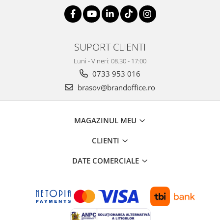
Suporturi si huse telefoane &
tablete
Periferice PC si accesorii
Ergnonomice
SUPORT CLIENTI
Audio
Luni - Vineri: 08.30 - 17:00
Boxe portabile
0733 953 016
Casti
brasov@brandoffice.ro
Tehnica si mobilier pentru birou
Laminatoare
MAGAZINUL MEU
Folii laminare
Accesorii mobilier
CLIENTI
Ghilotine și Trimmere
DATE COMERCIALE
Calculatoare de birou
Distrugatoare documente
Cosuri de gunoi pentru birou
Scaune, birouri si produse