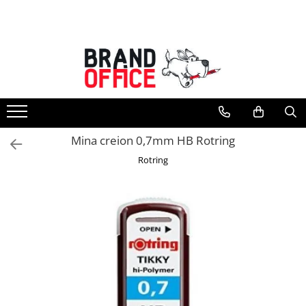
Toate Produsele
Unitate Protejata - PRODUCTIE
Hartie copiator si produse
tipografice
Produse consumabile din hartie
Mina creion 0,7mm HB Rotring
Detergenti si dezinfectanti
Rotring
Formulare tipizate
Saci menajeri (Unitate Protejata)
Agende, calendare si organizatoare
Agende personalizabile
Organizatoare business
Birotica si papetarie
Hartie si articole din hartie