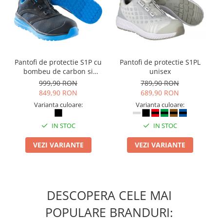
Camasi
Pantaloni
Pantaloni cu pieptar
Hanorace
Jachete
Pantofi de protectie S1P cu
Pantofi de protectie S1PL
Impermeabile
bombeu de carbon si
unisex
Veste
inchidere BOAÂ® Fit
999,90 RON
789,90 RON
Reflectorizante
849,90 RON
689,90 RON
Incaltaminte
Varianta culoare:
Varianta culoare:
Incaltaminte de lucru si protectie
IN STOC
IN STOC
Incaltaminte de oras si munte
Echipamente medicale
VEZI VARIANTE
VEZI VARIANTE
Manusi de protectie
Accesorii pentru protectia capului
Casti de protectie
DESCOPERA CELE MAI
Antifoane
POPULARE BRANDURI:
Ochelari de protectie si viziere