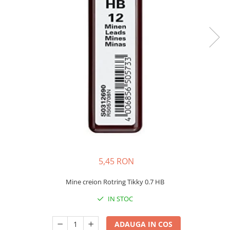
Bibliorafturi, caiete mecanice,
separatoare
Capsatoare, capse si perforatoare
Caiete si blocnotesuri
Dosare, folii protectie si mape
Accesorii diverse pentru birou
Etichetare si ambalare
Arhivare si depozitare
Instrumente de scris
Pixuri de plastic
Pixuri metalice
5,45 RON
Pixuri cu gel
Stilouri
Mine creion Rotring Tikky 0.7 HB
Seturi de scris Premium
IN STOC
Instrumente de scris eco
Creioane mecanice si grafit
ADAUGA IN COS