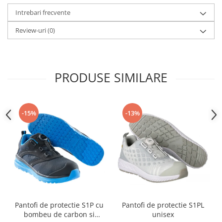
Articole pentru rufe, casa,
Intrebari frecvente
geamuri, mobila
Articole pentru birou, suprafete,
Review-uri
(0)
pardoseli
Intretinere si odorizante masina
Saci de gunoi
PRODUSE SIMILARE
Accesorii pentru curatenie
Tipografie si stampile
-15%
-13%
Formulare tipizate
Caiete si blocnotesuri
personalizate
Stampile, tusiere si tus
Protectia muncii si Imbracaminte
Imbracaminte
Tricouri
Pantofi de protectie S1P cu
Pantofi de protectie S1PL
Bluze & Pulovere
bombeu de carbon si
unisex