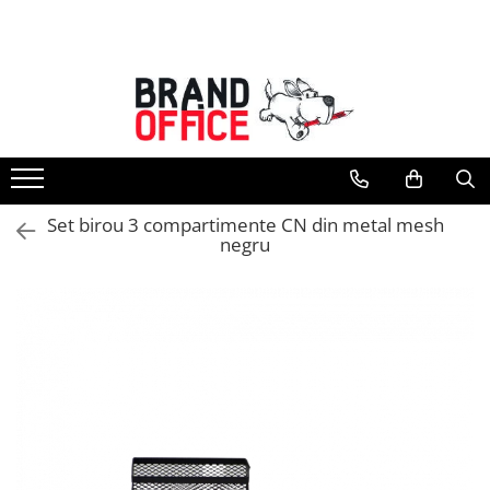
Toate Produsele
Unitate Protejata - PRODUCTIE
Hartie copiator si produse
tipografice
Produse consumabile din hartie
Set birou 3 compartimente CN din metal mesh
Detergenti si dezinfectanti
negru
Formulare tipizate
Saci menajeri (Unitate Protejata)
Agende, calendare si organizatoare
Agende personalizabile
Organizatoare business
Birotica si papetarie
Hartie si articole din hartie