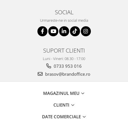
ergonomice
SOCIAL
Masini de legat, indosariat si
accesorii
Urmareste-ne in social media
Protocol si HORECA
Apa si bauturi racoritoare
Cafea, ceai, zahar, lapte
SUPORT CLIENTI
Casa si bucatarie
Cani si pahare
Luni - Vineri: 08.30 - 17:00
0733 953 016
Bucatarie si servire
brasov@brandoffice.ro
Textile si confort pentru casa
Decor si interior
MAGAZINUL MEU
Seturi si accesorii pentru vin
Rucsacuri si articole de calatorie
CLIENTI
Rucsacuri
DATE COMERCIALE
Trollere, genti si accesorii de voiaj
Genti de umar si borsete