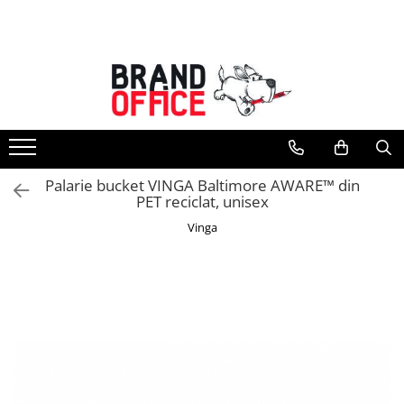
Toate Produsele
Unitate Protejata - PRODUCTIE
Hartie copiator si produse
tipografice
Produse consumabile din hartie
Palarie bucket VINGA Baltimore AWARE™ din
Detergenti si dezinfectanti
PET reciclat, unisex
Formulare tipizate
Vinga
Saci menajeri (Unitate Protejata)
Agende, calendare si organizatoare
Agende personalizabile
Organizatoare business
Birotica si papetarie
Hartie si articole din hartie