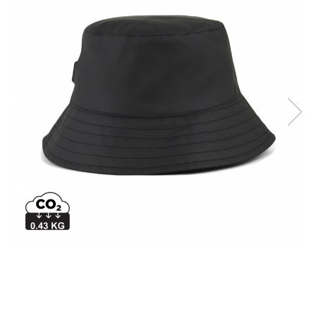
Bibliorafturi, caiete mecanice,
separatoare
Capsatoare, capse si perforatoare
Caiete si blocnotesuri
Dosare, folii protectie si mape
Accesorii diverse pentru birou
Etichetare si ambalare
Arhivare si depozitare
Instrumente de scris
Pixuri de plastic
Pixuri metalice
Pixuri cu gel
Stilouri
Seturi de scris Premium
Instrumente de scris eco
Creioane mecanice si grafit