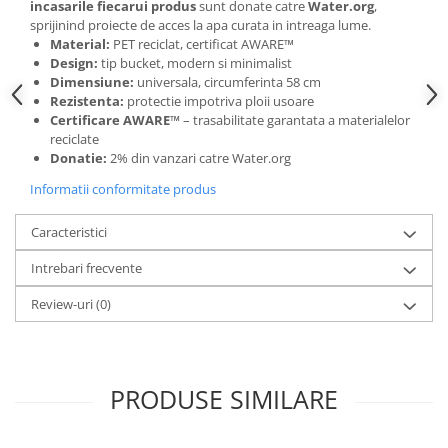
Camasi
incasarile fiecarui produs
sunt donate catre
Water.org
,
sprijinind proiecte de acces la apa curata in intreaga lume.
Pantaloni
Material:
PET reciclat, certificat AWARE™
Pantaloni cu pieptar
Design:
tip bucket, modern si minimalist
Hanorace
Dimensiune:
universala, circumferinta 58 cm
Rezistenta:
protectie impotriva ploii usoare
Jachete
Certificare AWARE™
– trasabilitate garantata a materialelor
Impermeabile
reciclate
Donatie:
2% din vanzari catre Water.org
Veste
Reflectorizante
Informatii conformitate produs
Incaltaminte
Caracteristici
Incaltaminte de lucru si protectie
Intrebari frecvente
Incaltaminte de oras si munte
Echipamente medicale
Review-uri
(0)
Manusi de protectie
Accesorii pentru protectia capului
Casti de protectie
PRODUSE SIMILARE
Antifoane
Ochelari de protectie si viziere