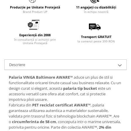
Articole pentru rufe, casa,
Producție pe Unitate Protejată
11 angajați cu dizabilități
geamuri, mobila
Brand Product UP
în echipa noastră
Articole pentru birou, suprafete,
pardoseli
Intretinere si odorizante masina
Experiență din 2008
Transport GRATUIT
în consultanță și achiziții prin
Saci de gunoi
la comenzi peste 399 RON
Unitate Protejată
Accesorii pentru curatenie
Tipografie si stampile
Descriere
Formulare tipizate
Caiete si blocnotesuri
Palaria VINGA Baltimore AWARE™
aduce un plus de stil si
personalizate
functionalitate oricarei tinute casual sau business relaxate. Cu un
design curat si elegant, aceasta
palaria tip bucket
este un
Stampile, tusiere si tus
accesoriu versatil care ofera atat confort, cat si protectie
impotriva ploii usoare.
Protectia muncii si Imbracaminte
Fabricata din
PET reciclat certificat AWARE™
, palaria
Imbracaminte
garanteaza utilizarea autentica a materialelor sustenabile,
validata prin trasorul fizic si tehnologia blockchain AWARE™. Are
Tricouri
o
circumferinta de 58 cm
, conceputa intr-o marime universala,
Bluze & Pulovere
potrivita pentru oricine. Parte din colectia AWARE™,
2% din