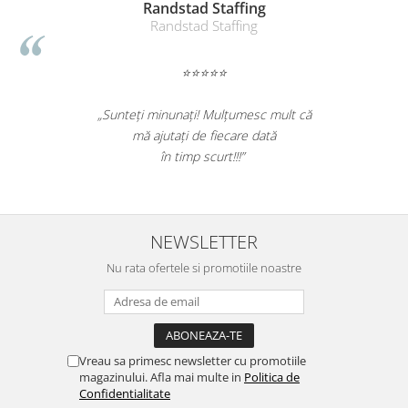
Suporturi si huse telefoane &
Randstad Staffing
tablete
Randstad Staffing
Periferice PC si accesorii
Ergnonomice
⭐⭐⭐⭐⭐
Audio
„Sunteți minunați! Mulțumesc mult că
Boxe portabile
mă ajutați de fiecare dată
Casti
în timp scurt!!!”
Tehnica si mobilier pentru birou
Laminatoare
Folii laminare
NEWSLETTER
Accesorii mobilier
Nu rata ofertele si promotiile noastre
Ghilotine și Trimmere
Calculatoare de birou
Distrugatoare documente
Vreau sa primesc newsletter cu promotiile
Cosuri de gunoi pentru birou
magazinului. Afla mai multe in
Politica de
Confidentialitate
Scaune, birouri si produse