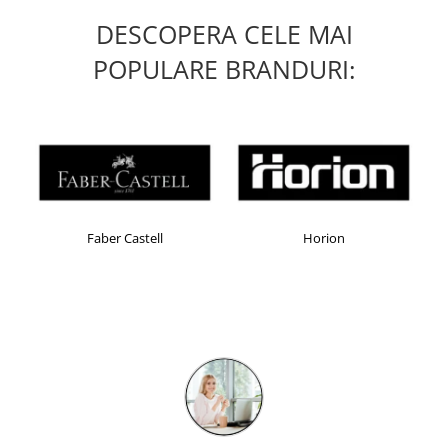
Table magnetice (whiteboard-uri)
DESCOPERA CELE MAI
Electronice si accesorii tech
POPULARE BRANDURI:
Gadgeturi mobile
Securitate digitala
Adaptoare de calatorie
Baterii si acumulatori
Cabluri si conectivitate
Incarcatoare wireless
Faber Castell
Horion
Incarcatoare cu fir si auto
Ceasuri smart - Smartwatch
Baterii externe - Powerbanks
Accesorii localizare (FindMy)
Cartuse, tonere, consumabile PC
Standuri PC si suporturi
ergonomice