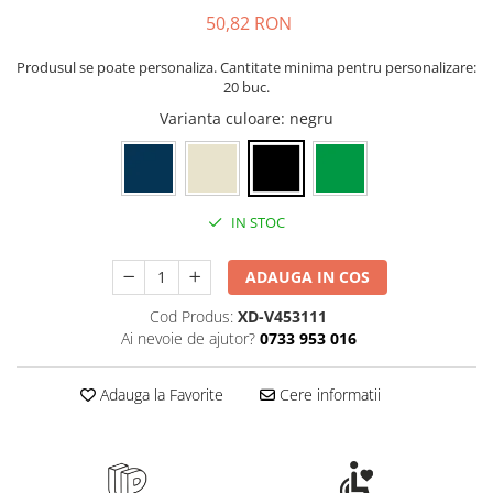
Rollere
50,82 RON
Finelinere
Textmarkere
Produsul se poate personaliza. Cantitate minima pentru personalizare:
20 buc.
Markere diverse
Varianta culoare
: negru
Carioci si creioane colorate
Rezerve instrumente scris
Tavite documente si suporturi
Ascutitori, radiere, agrafe
IN STOC
Foarfece pentru birou
ADAUGA IN COS
Curatenie si igiena
Produse Antibacteriene
Cod Produs:
XD-V453111
Ai nevoie de ajutor?
0733 953 016
Articole pentru baie
Articole pentru bucatarie
Adauga la Favorite
Cere informatii
Maturi, mopuri si galeti
Hartie igienica, prosoape hartie si
dispensere