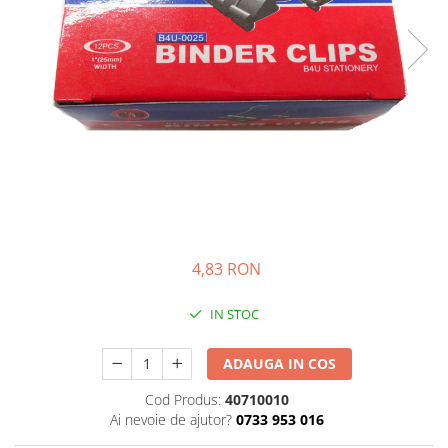
Bibliorafturi, caiete mecanice,
separatoare
Capsatoare, capse si perforatoare
Caiete si blocnotesuri
Dosare, folii protectie si mape
Accesorii diverse pentru birou
Etichetare si ambalare
Arhivare si depozitare
Instrumente de scris
4,83 RON
Pixuri de plastic
Pixuri metalice
IN STOC
Pixuri cu gel
Stilouri
ADAUGA IN COS
Seturi de scris Premium
Cod Produs:
40710010
Instrumente de scris eco
Ai nevoie de ajutor?
0733 953 016
Creioane mecanice si grafit