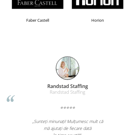
Masti de protectie respiratorie
Sepci, caciuli si esarfe
Faber Castell
Horion
Pachete promotionale
Accesorii pentru protectia muncii
Sosete de lucru
Branturi
Diverse accesorii
Articole de unica folosinta
Copii - tricouri si hanorace
Comunicare si prezentare
Randstad Staffing
Flipchart-uri
Randstad Staffing
Ecrane Interactive
⭐⭐⭐⭐⭐
Sisteme de afisare
Ecrane de proiectie
„Sunteți minunați! Mulțumesc mult că
Accesorii prezentare
mă ajutați de fiecare dată