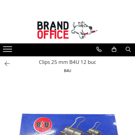
Toate Produsele
Unitate Protejata - PRODUCTIE
Hartie copiator si produse
tipografice
Produse consumabile din hartie
Clips 25 mm B4U 12 buc
Detergenti si dezinfectanti
B4U
Formulare tipizate
Saci menajeri (Unitate Protejata)
Agende, calendare si organizatoare
Agende personalizabile
Organizatoare business
Birotica si papetarie
Hartie si articole din hartie