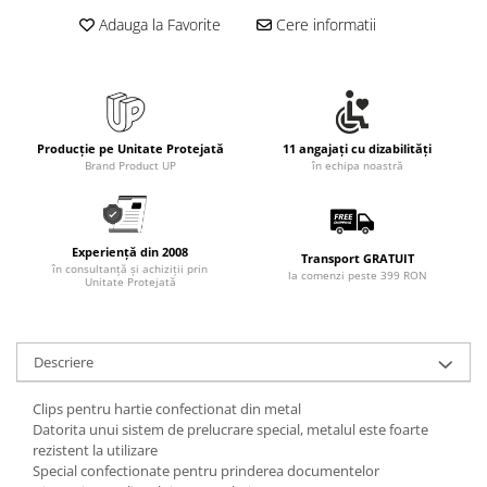
Rollere
Adauga la Favorite
Cere informatii
Finelinere
Textmarkere
Markere diverse
Carioci si creioane colorate
Rezerve instrumente scris
Producție pe Unitate Protejată
11 angajați cu dizabilități
Brand Product UP
în echipa noastră
Tavite documente si suporturi
Ascutitori, radiere, agrafe
Foarfece pentru birou
Experiență din 2008
Transport GRATUIT
în consultanță și achiziții prin
la comenzi peste 399 RON
Curatenie si igiena
Unitate Protejată
Produse Antibacteriene
Articole pentru baie
Descriere
Articole pentru bucatarie
Maturi, mopuri si galeti
Clips pentru hartie confectionat din metal
Datorita unui sistem de prelucrare special, metalul este foarte
Hartie igienica, prosoape hartie si
rezistent la utilizare
dispensere
Special confectionate pentru prinderea documentelor