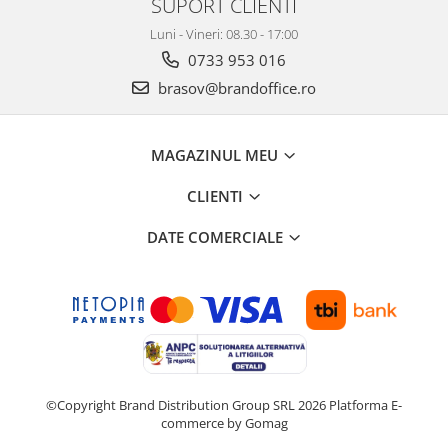
SUPORT CLIENTI
Suporturi si huse telefoane &
tablete
Luni - Vineri: 08.30 - 17:00
Periferice PC si accesorii
0733 953 016
Ergnonomice
brasov@brandoffice.ro
Audio
Boxe portabile
MAGAZINUL MEU
Casti
Tehnica si mobilier pentru birou
CLIENTI
Laminatoare
DATE COMERCIALE
Folii laminare
Accesorii mobilier
Ghilotine și Trimmere
Calculatoare de birou
Distrugatoare documente
Cosuri de gunoi pentru birou
©Copyright Brand Distribution Group SRL 2026
Platforma E-
commerce by Gomag
Scaune, birouri si produse