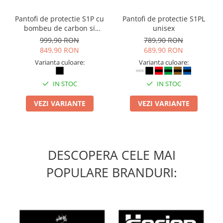
Camasi
Pantaloni
Pantofi de protectie S1P cu
Pantofi de protectie S1PL
Pantaloni cu pieptar
bombeu de carbon si
unisex
inchidere BOAÂ® Fit
999,90 RON
789,90 RON
Hanorace
849,90 RON
689,90 RON
Jachete
Varianta culoare:
Varianta culoare:
Impermeabile
Veste
IN STOC
IN STOC
Reflectorizante
VEZI VARIANTE
VEZI VARIANTE
Incaltaminte
Incaltaminte de lucru si protectie
Incaltaminte de oras si munte
Echipamente medicale
DESCOPERA CELE MAI
Manusi de protectie
POPULARE BRANDURI:
Accesorii pentru protectia capului
Casti de protectie
Antifoane
Ochelari de protectie si viziere