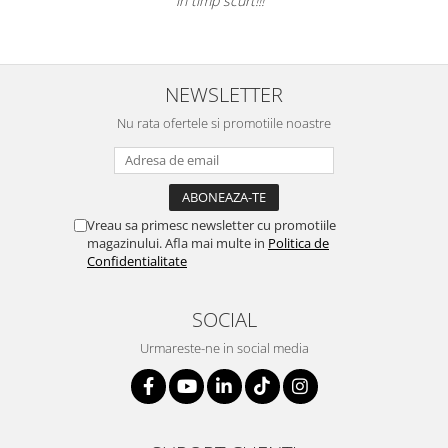
în timp scurt!!!”
Table magnetice (whiteboard-uri)
Electronice si accesorii tech
Gadgeturi mobile
NEWSLETTER
Securitate digitala
Nu rata ofertele si promotiile noastre
Adaptoare de calatorie
Baterii si acumulatori
Cabluri si conectivitate
Incarcatoare wireless
Vreau sa primesc newsletter cu promotiile
magazinului. Afla mai multe in
Politica de
Incarcatoare cu fir si auto
Confidentialitate
Ceasuri smart - Smartwatch
Baterii externe - Powerbanks
SOCIAL
Accesorii localizare (FindMy)
Urmareste-ne in social media
Cartuse, tonere, consumabile PC
Standuri PC si suporturi
ergonomice