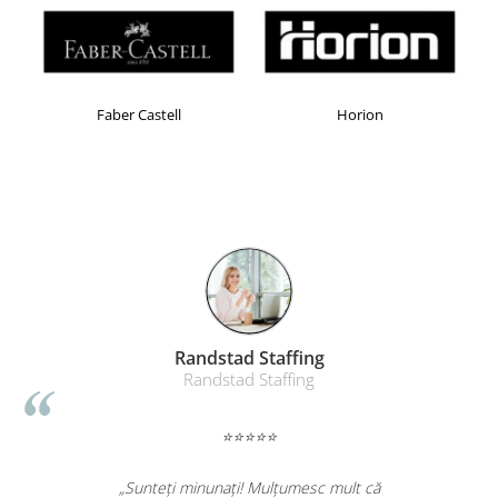
Masti de protectie respiratorie
Sepci, caciuli si esarfe
Pachete promotionale
Accesorii pentru protectia muncii
Faber Castell
Horion
Sosete de lucru
Branturi
Diverse accesorii
Articole de unica folosinta
Copii - tricouri si hanorace
Comunicare si prezentare
Flipchart-uri
Randstad Staffing
Ecrane Interactive
Randstad Staffing
Sisteme de afisare
Ecrane de proiectie
⭐⭐⭐⭐⭐
Accesorii prezentare
„Sunteți minunați! Mulțumesc mult că