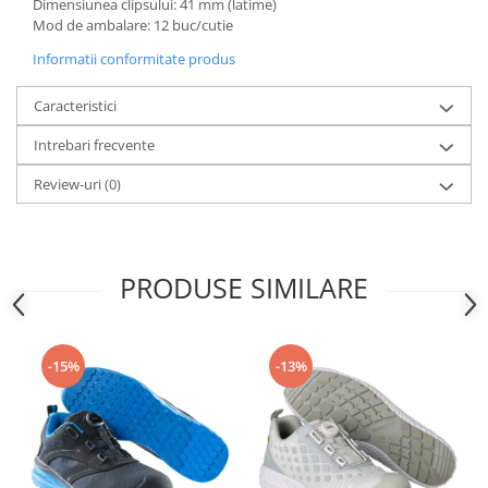
Dimensiunea clipsului: 41 mm (latime)
Articole pentru rufe, casa,
Mod de ambalare: 12 buc/cutie
geamuri, mobila
Informatii conformitate produs
Articole pentru birou, suprafete,
pardoseli
Caracteristici
Intretinere si odorizante masina
Intrebari frecvente
Saci de gunoi
Review-uri
(0)
Accesorii pentru curatenie
Tipografie si stampile
Formulare tipizate
PRODUSE SIMILARE
Caiete si blocnotesuri
personalizate
Stampile, tusiere si tus
-15%
-13%
Protectia muncii si Imbracaminte
Imbracaminte
Tricouri
Bluze & Pulovere