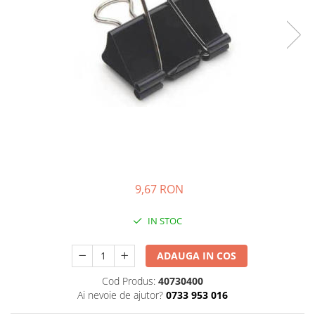
Bibliorafturi, caiete mecanice,
separatoare
Capsatoare, capse si perforatoare
Caiete si blocnotesuri
Dosare, folii protectie si mape
Accesorii diverse pentru birou
Etichetare si ambalare
Arhivare si depozitare
Instrumente de scris
9,67 RON
Pixuri de plastic
Pixuri metalice
IN STOC
Pixuri cu gel
Stilouri
ADAUGA IN COS
Seturi de scris Premium
Cod Produs:
40730400
Instrumente de scris eco
Ai nevoie de ajutor?
0733 953 016
Creioane mecanice si grafit