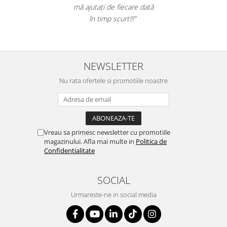
Table magnetice (whiteboard-uri)
mă ajutați de fiecare dată
în timp scurt!!!”
Electronice si accesorii tech
Gadgeturi mobile
Securitate digitala
Adaptoare de calatorie
NEWSLETTER
Baterii si acumulatori
Nu rata ofertele si promotiile noastre
Cabluri si conectivitate
Incarcatoare wireless
Incarcatoare cu fir si auto
Vreau sa primesc newsletter cu promotiile
magazinului. Afla mai multe in
Politica de
Ceasuri smart - Smartwatch
Confidentialitate
Baterii externe - Powerbanks
Accesorii localizare (FindMy)
SOCIAL
Cartuse, tonere, consumabile PC
Urmareste-ne in social media
Standuri PC si suporturi
ergonomice