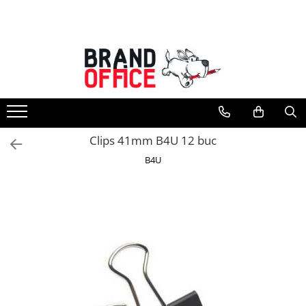
Toate Produsele
Unitate Protejata - PRODUCTIE
Hartie copiator si produse
tipografice
Produse consumabile din hartie
Clips 41mm B4U 12 buc
Detergenti si dezinfectanti
B4U
Formulare tipizate
Saci menajeri (Unitate Protejata)
Agende, calendare si organizatoare
Agende personalizabile
Organizatoare business
Birotica si papetarie
Hartie si articole din hartie