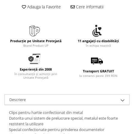
Rollere
Adauga la Favorite
Cere informatii
Finelinere
Textmarkere
Markere diverse
Carioci si creioane colorate
Rezerve instrumente scris
Producție pe Unitate Protejată
11 angajați cu dizabilități
Brand Product UP
în echipa noastră
Tavite documente si suporturi
Ascutitori, radiere, agrafe
Foarfece pentru birou
Experiență din 2008
Transport GRATUIT
în consultanță și achiziții prin
la comenzi peste 399 RON
Curatenie si igiena
Unitate Protejată
Produse Antibacteriene
Articole pentru baie
Descriere
Articole pentru bucatarie
Maturi, mopuri si galeti
Clips pentru hartie confectionat din metal
Datorita unui sistem de prelucrare special, metalul este foarte
Hartie igienica, prosoape hartie si
rezistent la utilizare
dispensere
Special confectionate pentru prinderea documentelor