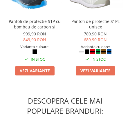
Camasi
Pantaloni
Pantaloni cu pieptar
Pantofi de protectie S1P cu
Pantofi de protectie S1PL
Hanorace
bombeu de carbon si
unisex
Jachete
inchidere BOAÂ® Fit
999,90 RON
789,90 RON
Impermeabile
849,90 RON
689,90 RON
Veste
Varianta culoare:
Varianta culoare:
Reflectorizante
IN STOC
IN STOC
Incaltaminte
Incaltaminte de lucru si protectie
VEZI VARIANTE
VEZI VARIANTE
Incaltaminte de oras si munte
Echipamente medicale
Manusi de protectie
DESCOPERA CELE MAI
Accesorii pentru protectia capului
POPULARE BRANDURI:
Casti de protectie
Antifoane
Ochelari de protectie si viziere