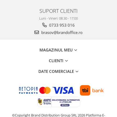
Suporturi si huse telefoane &
tablete
SUPORT CLIENTI
Periferice PC si accesorii
Luni - Vineri: 08.30 - 17:00
Ergnonomice
0733 953 016
Audio
brasov@brandoffice.ro
Boxe portabile
Casti
MAGAZINUL MEU
Tehnica si mobilier pentru birou
Laminatoare
CLIENTI
Folii laminare
DATE COMERCIALE
Accesorii mobilier
Ghilotine și Trimmere
Calculatoare de birou
Distrugatoare documente
Cosuri de gunoi pentru birou
Scaune, birouri si produse
©Copyright Brand Distribution Group SRL 2026
Platforma E-