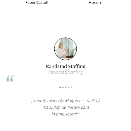
Faber Castell
Horion
Randstad Staffing
Randstad Staffing
⭐⭐⭐⭐⭐
„Sunteți minunați! Mulțumesc mult că
mă ajutați de fiecare dată
în timp scurt!!!”