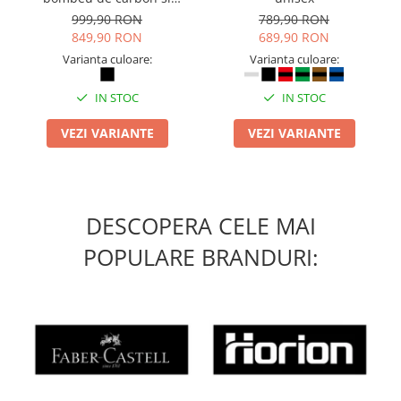
inchidere BOAÂ® Fit
999,90 RON
789,90 RON
849,90 RON
689,90 RON
Varianta culoare:
Varianta culoare:
IN STOC
IN STOC
VEZI VARIANTE
VEZI VARIANTE
DESCOPERA CELE MAI
POPULARE BRANDURI: