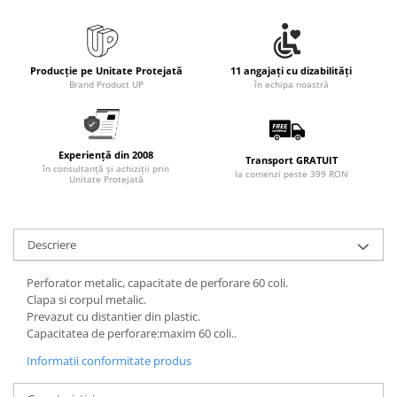
Producție pe Unitate Protejată
11 angajați cu dizabilități
Brand Product UP
în echipa noastră
Experiență din 2008
Transport GRATUIT
în consultanță și achiziții prin
la comenzi peste 399 RON
Unitate Protejată
Descriere
Perforator metalic, capacitate de perforare 60 coli.
Clapa si corpul metalic.
Prevazut cu distantier din plastic.
Capacitatea de perforare:maxim 60 coli..
Informatii conformitate produs