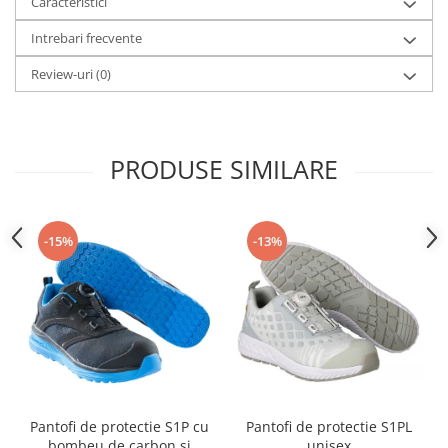
Caracteristici
Intrebari frecvente
Review-uri
(0)
PRODUSE SIMILARE
-15%
-13%
Pantofi de protectie S1P cu
Pantofi de protectie S1PL
bombeu de carbon si
unisex