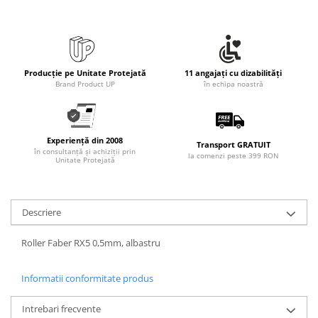
Producție pe Unitate Protejată
11 angajați cu dizabilități
Brand Product UP
în echipa noastră
Experiență din 2008
Transport GRATUIT
în consultanță și achiziții prin
la comenzi peste 399 RON
Unitate Protejată
Descriere
Roller Faber RX5 0,5mm, albastru
Informatii conformitate produs
Intrebari frecvente