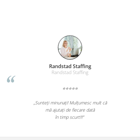
Randstad Staffing
Randstad Staffing
⭐⭐⭐⭐⭐
„Sunteți minunați! Mulțumesc mult că
mă ajutați de fiecare dată
în timp scurt!!!”