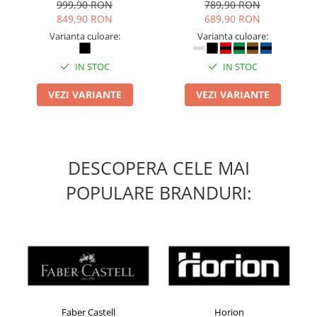
inchidere BOAÂ® Fit
999,90 RON
789,90 RON
849,90 RON
689,90 RON
Varianta culoare:
Varianta culoare:
IN STOC
IN STOC
VEZI VARIANTE
VEZI VARIANTE
DESCOPERA CELE MAI
POPULARE BRANDURI:
Faber Castell
Horion